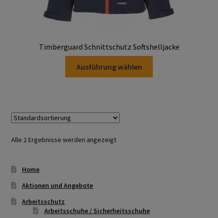
Datenschutzerklärung
Hautschutz
Timberguard Schnittschutz Softshelljacke
Dieses
Home
Ausführung wählen
Produkt
weist
Imagefilm
mehrere
Varianten
Impressum
auf.
Die
Alle 2 Ergebnisse werden angezeigt
Kassen
Optionen
können
Kontakt
Home
auf
der
Aktionen und Angebote
Mein konto
Produktseite
Arbeitsschutz
gewählt
Arbeitsschuhe / Sicherheitsschuhe