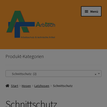
Zur
Zum
Menü
Navigation
Inhalt
springen
springen
Start
Produkt-Kategorien
AGB
×
Schnittschutz (2)
Aktionen und Angebote
Start
Hosen
Latzhosen
Schnittschutz
Anfahrt
Arbeitsschutz
Schnittschutz