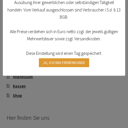
Verzurrsysteme
Ausübung ihrer gewerblichen oder selbständigen Tätigkeit
Schmierstoffe
handeln. Vom Verkauf ausgeschlossen sind Verbraucher i.S.d. § 13
Rundschlingen
BGB.
Hebebänder
Sicherheitsschränke
Datenschutzerklärung
Alle Preise verstehen sich in Euro netto zzgl. der jeweils gültigen
Mehrwertsteuer sowie zzgl. Versandkosten.
Kontakt
Transferdruck & Stick
Bestellformular
Diese Einstellung wird einen Tag gespeichert.
über uns
Über Uns
JA, ICH BIN FIRMENKUNDE
Imagefilm
Warenkorb
Impressum
Kassen
Shop
Hier finden Sie uns