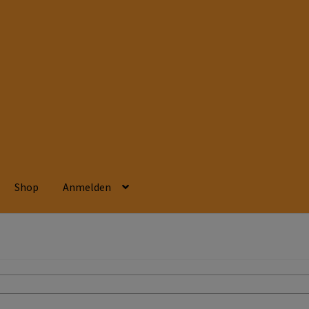
Shop
Anmelden
beitsschutz
Berufsbekleidung
Bestellformular
Datenschutzerklä
ssen
Kontakt
Mein konto
Technische Artikel
Transferdruck & Stick