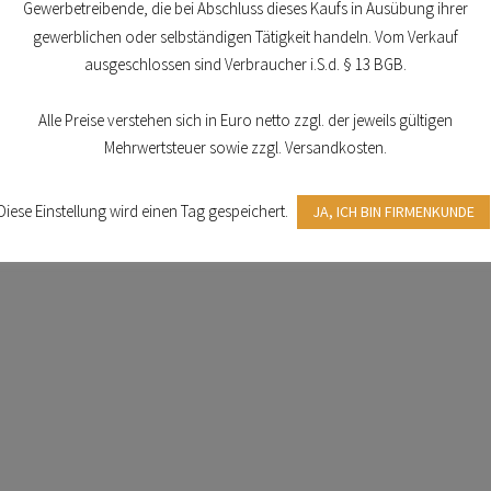
Gewerbetreibende, die bei Abschluss dieses Kaufs in Ausübung ihrer
gewerblichen oder selbständigen Tätigkeit handeln. Vom Verkauf
ausgeschlossen sind Verbraucher i.S.d. § 13 BGB.
Alle Preise verstehen sich in Euro netto zzgl. der jeweils gültigen
Mehrwertsteuer sowie zzgl. Versandkosten.
Diese Einstellung wird einen Tag gespeichert.
JA, ICH BIN FIRMENKUNDE