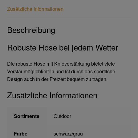
Zusätzliche Informationen
Gesichtsschutz & Schutzbrillen
Beschreibung
Berufsbekleidung
Robuste Hose bei jedem Wetter
Cofra
Die robuste Hose mit Knieverstärkung bietet viele
James & Nicholson
Verstaumöglichkeiten und ist durch das sportliche
Design auch in der Freizeit bequem zu tragen.
Planam
Zusätzliche Informationen
Bestellformular
Datenschutzerklärung
Sortimente
Outdoor
Hautschutz
Farbe
schwarz/grau