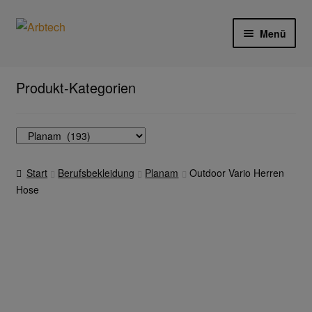
Zur
Zum
Menü
Navigation
Inhalt
springen
springen
Start
Produkt-Kategorien
AGB
Aktionen und Angebote
Start
Berufsbekleidung
Planam
Outdoor Vario Herren
Anfahrt
Hose
Arbeitsschutz
Arbeitshandschuhe
Ejendals