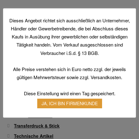
weist
der
mehrere
Produktseite
Varianten
Dieses Angebot richtet sich ausschließlich an Unternehmer,
gewählt
auf.
Händler oder Gewerbetreibende, die bei Abschluss dieses
werden
Die
Kaufs in Ausübung ihrer gewerblichen oder selbständigen
Home
Optionen
Tätigkeit handeln. Vom Verkauf ausgeschlossen sind
Aktionen und Angebote
können
Verbraucher i.S.d. § 13 BGB.
Arbeitsschutz
auf
Arbeitsschuhe / Sicherheitsschuhe
der
Alle Preise verstehen sich in Euro netto zzgl. der jeweils
Produktseite
Berufsbekleidung
gültigen Mehrwertsteuer sowie zzgl. Versandkosten.
gewählt
Arbeitshandschuhe
werden
Diese Einstellung wird einen Tag gespeichert.
Atemschutz & Gehörschutz
JA, ICH BIN FIRMENKUNDE
Gesichtsschutz & Schutzbrillen
Hautschutz
Transferdruck & Stick
Technische Artikel