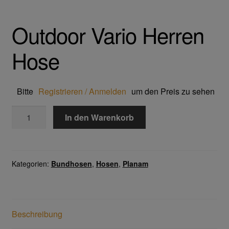
Trikot- Jersey- Strick- & Lederhandschuhe
Outdoor Vario Herren
Arbeitsschuhe/Sicherheitsschuhe
Hose
Abeba Berufsschuhe
Abeba ESD Schuhe
Bitte
Registrieren / Anmelden
um den Preis zu sehen
Outdoor
In den Warenkorb
Baak Sicherheitsschue
Vario
Herren
Cofra Sicherheitsschuhe
Hose
Menge
Kategorien:
Bundhosen
,
Hosen
,
Planam
Jalas Sicherheitschuhe
Atemschutz & Gehörschutz
Beschreibung
Moldex