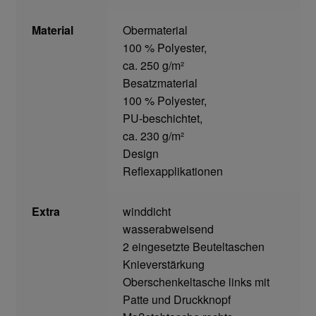
Home
Material
Obermaterial
100 % Polyester,
Imagefilm
ca. 250 g/m²
Besatzmaterial
Impressum
100 % Polyester,
PU-beschichtet,
Kassen
ca. 230 g/m²
Design
Kontakt
Reflexapplikationen
Mein konto
Extra
winddicht
wasserabweisend
Technische Artikel
2 eingesetzte Beuteltaschen
Knieverstärkung
Anschlagpuffer
Oberschenkeltasche links mit
Patte und Druckknopf
Antriebstechnik