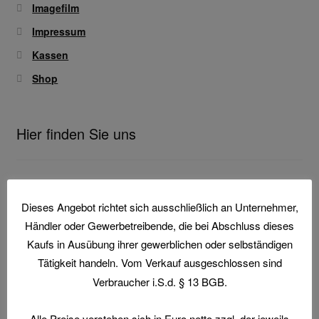
Imagefilm
Home
Impressum
Imagefilm
Kassen
Shop
Impressum
Kassen
Hier finden Sie uns
Kontakt
Arbtech
Mein konto
Dieses Angebot richtet sich ausschließlich an Unternehmer,
Roggensteiner Straße 132
Händler oder Gewerbetreibende, die bei Abschluss dieses
82140 Olching
Technische Artikel
Kaufs in Ausübung ihrer gewerblichen oder selbständigen
Kontakt
Tätigkeit handeln. Vom Verkauf ausgeschlossen sind
Anschlagpuffer
Verbraucher i.S.d. § 13 BGB.
Tel.: +49 8142 4442-182
Fax: +49 8142 4442-184
Antriebstechnik
Alle Preise verstehen sich in Euro netto zzgl. der jeweils