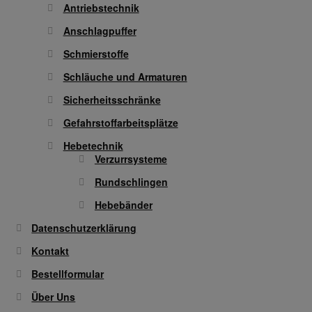
Antriebstechnik
Anschlagpuffer
Gesichtsschutz & Schutzbrillen
Schmierstoffe
Berufsbekleidung
Schläuche und Armaturen
Sicherheitsschränke
Cofra
Gefahrstoffarbeitsplätze
James & Nicholson
Hebetechnik
Verzurrsysteme
Planam
Rundschlingen
Hebebänder
Bestellformular
Datenschutzerklärung
Kontakt
Datenschutzerklärung
Bestellformular
Hautschutz
Über Uns