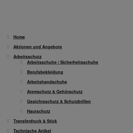
Trikot- Jersey- Strick- & Lederhandschuhe
Arbeitsschuhe/Sicherheitsschuhe
Abeba Berufsschuhe
Home
Aktionen und Angebote
Abeba ESD Schuhe
Arbeitsschutz
Arbeitsschuhe / Sicherheitsschuhe
Baak Sicherheitsschue
Berufsbekleidung
Arbeitshandschuhe
Cofra Sicherheitsschuhe
Atemschutz & Gehörschutz
Jalas Sicherheitschuhe
Gesichtsschutz & Schutzbrillen
Hautschutz
Atemschutz & Gehörschutz
Transferdruck & Stick
Technische Artikel
Moldex