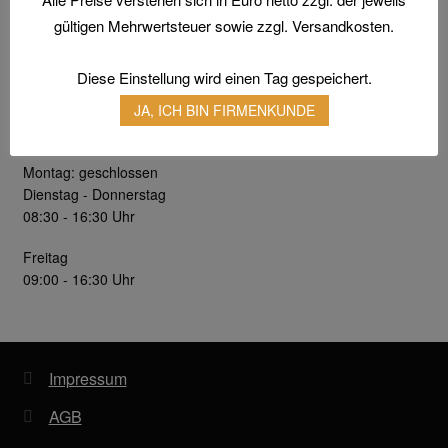
info(at)arbtech.de
gültigen Mehrwertsteuer sowie zzgl. Versandkosten.
Kontaktformular
Gefahrstoffarbeitsplätze
Diese Einstellung wird einen Tag gespeichert.
Unsere Öffnungszeiten
Hebetechnik
JA, ICH BIN FIRMENKUNDE
Hebebänder
Montag: geschlossen
Dienstag - Donnerstag
Rundschlingen
08:30 - 16:30 Uhr
Freitag
Verzurrsysteme
09:00 - 16:30 Uhr
Schläuche und Armaturen
Schmierstoffe
Impressum
AGB
Sicherheitsschränke