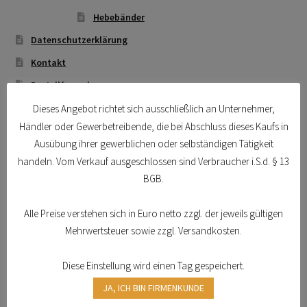
Technische Artikel
Hebebänder
Anschlagpuffer
Datenschutzerklärung
Kontakt
Antriebstechnik
Bestellformular
Über Uns
Dieses Angebot richtet sich ausschließlich an Unternehmer,
Gefahrstoffarbeitsplätze
Händler oder Gewerbetreibende, die bei Abschluss dieses Kaufs in
Imagefilm
Ausübung ihrer gewerblichen oder selbständigen Tätigkeit
Hebetechnik
Impressum
handeln. Vom Verkauf ausgeschlossen sind Verbraucher i.S.d. § 13
Kassen
BGB.
Hebebänder
Shop
Alle Preise verstehen sich in Euro netto zzgl. der jeweils gültigen
Rundschlingen
Mehrwertsteuer sowie zzgl. Versandkosten.
Hier finden Sie uns
Verzurrsysteme
Diese Einstellung wird einen Tag gespeichert.
JA, ICH BIN FIRMENKUNDE
Schläuche und Armaturen
Arbtech