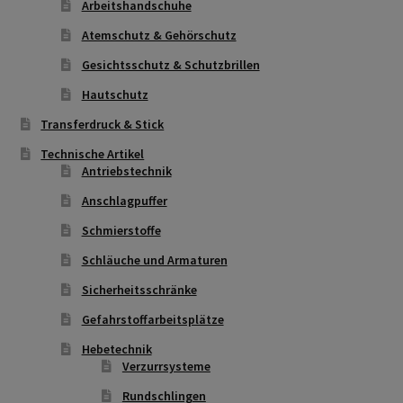
Arbeitshandschuhe
Datenschutzerklärung
Atemschutz & Gehörschutz
Gesichtsschutz & Schutzbrillen
Hautschutz
Hautschutz
Home
Transferdruck & Stick
Technische Artikel
Imagefilm
Antriebstechnik
Anschlagpuffer
Impressum
Schmierstoffe
Schläuche und Armaturen
Kassen
Sicherheitsschränke
Kontakt
Gefahrstoffarbeitsplätze
Hebetechnik
Mein konto
Verzurrsysteme
Rundschlingen