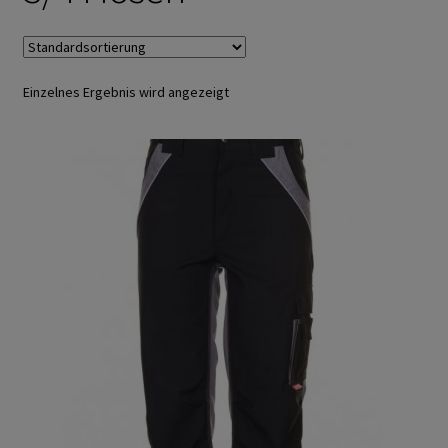
Arbeitshandschuhe
Ejendals
Einzelnes Ergebnis wird angezeigt
Trikot- Jersey- Strick- & Lederhandschuhe
Arbeitsschuhe/Sicherheitsschuhe
Abeba Berufsschuhe
Abeba ESD Schuhe
Baak Sicherheitsschue
Cofra Sicherheitsschuhe
Jalas Sicherheitschuhe