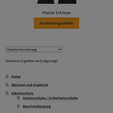
Plaline 3/4 Hose
Atemschutz & Gehörschutz
Dieses
Ausführung wählen
Moldex
Produkt
weist
mehrere
Gesichtsschutz & Schutzbrillen
Varianten
auf.
Berufsbekleidung
Die
Einzelnes Ergebnis wird angezeigt
Optionen
Cofra
können
Home
auf
James & Nicholson
der
Aktionen und Angebote
Produktseite
Planam
Arbeitsschutz
gewählt
Arbeitsschuhe / Sicherheitsschuhe
werden
Berufsbekleidung
Bestellformular