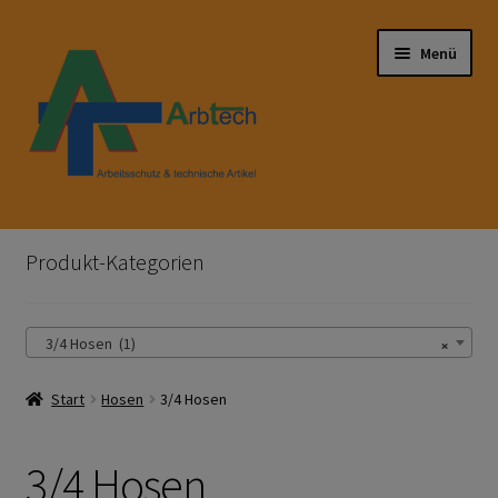
Zur
Zum
Menü
Navigation
Inhalt
springen
springen
Start
Produkt-Kategorien
AGB
×
3/4 Hosen (1)
Aktionen und Angebote
Start
Hosen
3/4 Hosen
Anfahrt
Arbeitsschutz
3/4 Hosen