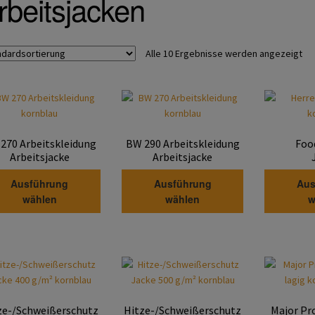
rbeitsjacken
Alle 10 Ergebnisse werden angezeigt
270 Arbeitskleidung
BW 290 Arbeitskleidung
Foo
Arbeitsjacke
Arbeitsjacke
Dieses
Dieses
Ausführung
Ausführung
Aus
Produkt
Produkt
wählen
wählen
w
weist
weist
mehrere
mehrere
Varianten
Varianten
auf.
auf.
Die
Die
Optionen
Optionen
können
können
ze-/Schweißerschutz
Hitze-/Schweißerschutz
Major Pr