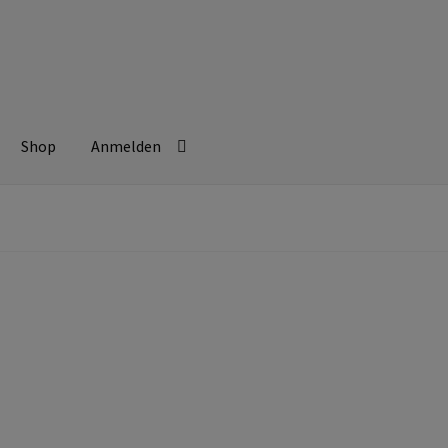
Shop
Anmelden
beitsschutz
Berufsbekleidung
Bestellformular
Datenschutzerklä
ssen
Kontakt
Mein konto
Technische Artikel
Transferdruck & Stick