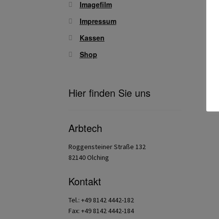
Imagefilm
Impressum
Kassen
Shop
Hier finden Sie uns
Arbtech
Roggensteiner Straße 132
82140 Olching
Kontakt
Tel.: +49 8142 4442-182
Fax: +49 8142 4442-184