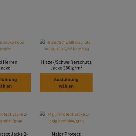
d Herren
Hitze-/Schweißerschutz
Jacke
Jacke 360 g/m²
Dieses
Dieses
führung
Ausführung
Produkt
Produkt
ählen
wählen
weist
weist
mehrere
mehrere
Varianten
Varianten
auf.
auf.
Die
Die
Optionen
Optionen
können
können
otect Jacke 2-
Major Protect