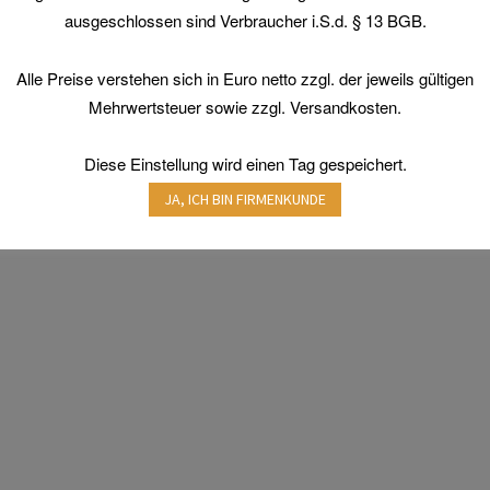
können
auf
ausgeschlossen sind Verbraucher i.S.d. § 13 BGB.
auf
der
der
Produktseite
Alle Preise verstehen sich in Euro netto zzgl. der jeweils gültigen
Produktseite
gewählt
gewählt
Mehrwertsteuer sowie zzgl. Versandkosten.
werden
werden
Diese Einstellung wird einen Tag gespeichert.
JA, ICH BIN FIRMENKUNDE