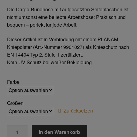
Home
Die Cargo-Bundhose mit aufgesetzten Seitentaschen ist
nicht umsonst eine beliebte Arbeitshose: Praktisch und
Imagefilm
bequem – perfekt für jede Arbeit.
Dieser Artikel ist in Verbindung mit einem PLANAM
Impressum
Kniepolster (Art.-Nummer 9901027) als Knieschutz nach
EN 14404 Typ 2, Stufe 1 zertifiziert.
Kassen
Kein UV-Schutz bei weißer Bekleidung
Kontakt
Farbe
Mein konto
Größen
Technische Artikel
Zurücksetzen
Anschlagpuffer
BW
In den Warenkorb
290
Antriebstechnik