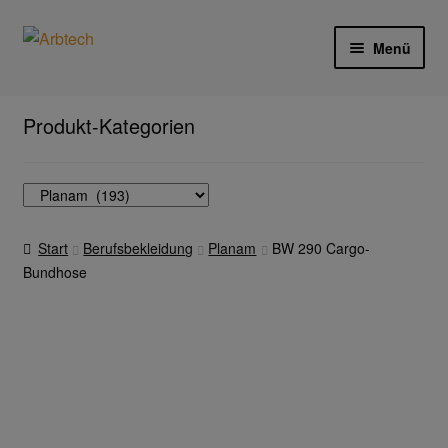
Zur
Zum
Menü
Navigation
Inhalt
springen
springen
Start
Produkt-Kategorien
AGB
Aktionen und Angebote
Start
Berufsbekleidung
Planam
BW 290 Cargo-
Anfahrt
Bundhose
Arbeitsschutz
Arbeitshandschuhe
Ejendals