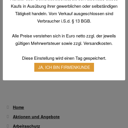
Kaufs in Ausübung ihrer gewerblichen oder selbständigen
Dieses
Ausführung wählen
Tätigkeit handeln. Vom Verkauf ausgeschlossen sind
Produkt
Verbraucher i.S.d. § 13 BGB.
weist
mehrere
Varianten
Alle Preise verstehen sich in Euro netto zzgl. der jeweils
auf.
gültigen Mehrwertsteuer sowie zzgl. Versandkosten.
Die
Weld Shield Latzhose
Optionen
Diese Einstellung wird einen Tag gespeichert.
Dieses
können
Ausführung wählen
JA, ICH BIN FIRMENKUNDE
Produkt
auf
weist
der
mehrere
Produktseite
Varianten
gewählt
auf.
werden
Die
Home
Optionen
Aktionen und Angebote
können
Arbeitsschutz
auf