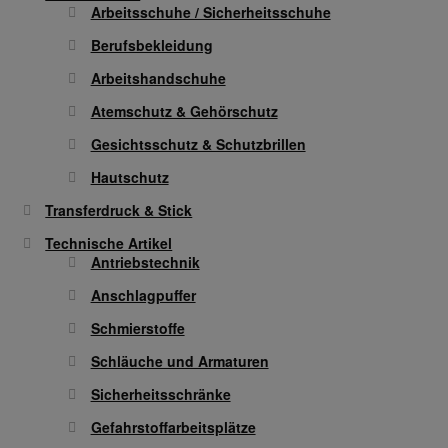
Arbeitsschuhe / Sicherheitsschuhe
der
Produktseite
Berufsbekleidung
gewählt
Arbeitshandschuhe
werden
Atemschutz & Gehörschutz
Gesichtsschutz & Schutzbrillen
Hautschutz
Transferdruck & Stick
Technische Artikel
Antriebstechnik
Anschlagpuffer
Schmierstoffe
Schläuche und Armaturen
Sicherheitsschränke
Gefahrstoffarbeitsplätze