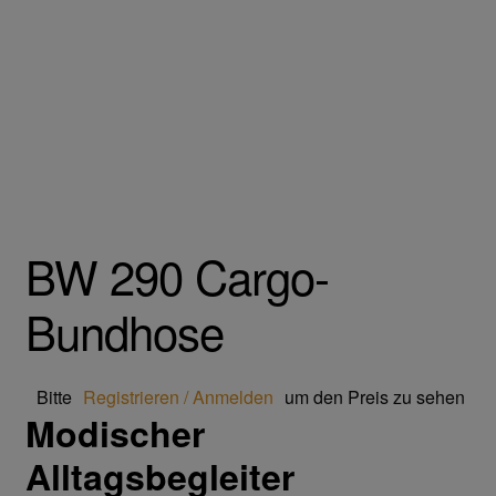
Gesichtsschutz & Schutzbrillen
Berufsbekleidung
Cofra
James & Nicholson
BW 290 Cargo-
Planam
Bundhose
Bestellformular
Bitte
Registrieren / Anmelden
um den Preis zu sehen
Datenschutzerklärung
Modischer
Hautschutz
Alltagsbegleiter