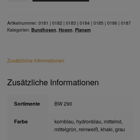
Cargo-
Bundhose
Gefahrstoffarbeitsplätze
Menge
Artikelnummer:
0181 | 0182 | 0183 | 0184 | 0185 | 0186 | 0187
Kategorien:
Bundhosen
,
Hosen
,
Planam
Hebetechnik
Hebebänder
Zusätzliche Informationen
Rundschlingen
Zusätzliche Informationen
Verzurrsysteme
Schläuche und Armaturen
Sortimente
BW 290
Schmierstoffe
Farbe
kornblau, hydronblau, mittelrot,
mittelgrün, reinweiß, khaki, grau
Sicherheitsschränke