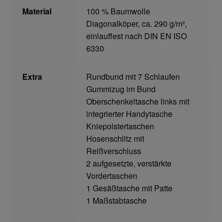
Material
100 % Baumwolle
Transferdruck & Stick
Diagonalköper, ca. 290 g/m²,
einlauffest nach DIN EN ISO
über uns
6330
Warenkorb
Extra
Rundbund mit 7 Schlaufen
Gummizug im Bund
Oberschenkeltasche links mit
integrierter Handytasche
Kniepolstertaschen
Hosenschlitz mit
Reißverschluss
2 aufgesetzte, verstärkte
Vordertaschen
1 Gesäßtasche mit Patte
1 Maßstabtasche