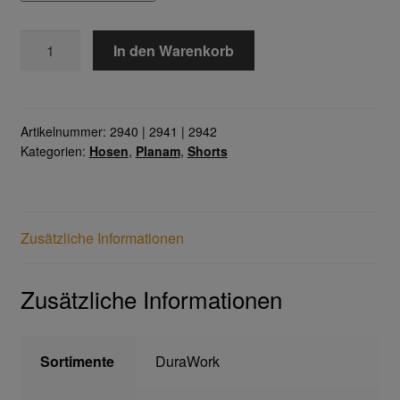
DuraWork
Gesichtsschutz & Schutzbrillen
In den Warenkorb
Shorts
Menge
Berufsbekleidung
Artikelnummer:
2940 | 2941 | 2942
Cofra
Kategorien:
Hosen
,
Planam
,
Shorts
James & Nicholson
Planam
Zusätzliche Informationen
Bestellformular
Zusätzliche Informationen
Datenschutzerklärung
Sortimente
DuraWork
Hautschutz