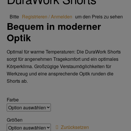
Trikot- Jersey- Strick- & Lederhandschuhe
Bitte
Registrieren / Anmelden
um den Preis zu sehen
Arbeitsschuhe/Sicherheitsschuhe
Bequem in moderner
Optik
Abeba Berufsschuhe
Optimal für warme Temperaturen: Die DuraWork Shorts
Abeba ESD Schuhe
sorgt für angenehmen Tragekomfort und ein optimales
Körperklima. Großzügige Verstaumöglichkeiten für
Baak Sicherheitsschue
Werkzeug und eine ansprechende Optik runden die
Shorts ab.
Cofra Sicherheitsschuhe
Jalas Sicherheitschuhe
Farbe
Atemschutz & Gehörschutz
Größen
Zurücksetzen
Moldex