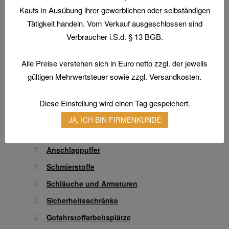
Arbeitsschuhe / Sicherheitsschuhe
der
Kaufs in Ausübung ihrer gewerblichen oder selbständigen
Produktseite
Berufsbekleidung
Tätigkeit handeln. Vom Verkauf ausgeschlossen sind
gewählt
Verbraucher i.S.d. § 13 BGB.
Arbeitshandschuhe
werden
Atemschutz & Gehörschutz
Alle Preise verstehen sich in Euro netto zzgl. der jeweils
Gesichtsschutz & Schutzbrillen
gültigen Mehrwertsteuer sowie zzgl. Versandkosten.
Hautschutz
Diese Einstellung wird einen Tag gespeichert.
Transferdruck & Stick
JA, ICH BIN FIRMENKUNDE
Technische Artikel
Antriebstechnik
Anschlagpuffer
Schmierstoffe
Schläuche und Armaturen
Sicherheitsschränke
Gefahrstoffarbeitsplätze