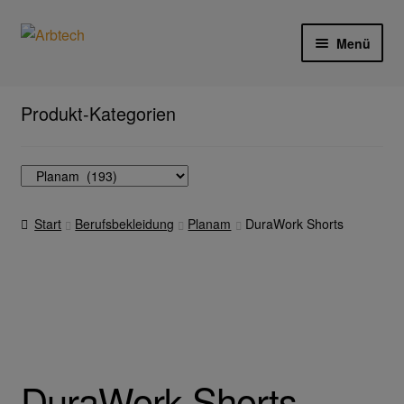
Zur
Zum
Menü
Navigation
Inhalt
springen
springen
Start
Produkt-Kategorien
AGB
Aktionen und Angebote
Start
Berufsbekleidung
Planam
DuraWork Shorts
Anfahrt
Arbeitsschutz
Arbeitshandschuhe
Ejendals
DuraWork Shorts