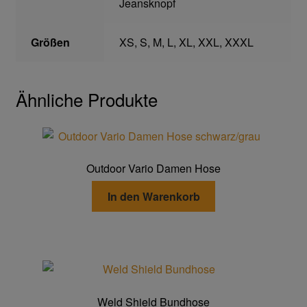
Jeansknopf
Gefahrstoffarbeitsplätze
Größen
XS, S, M, L, XL, XXL, XXXL
Hebetechnik
Ähnliche Produkte
Hebebänder
Rundschlingen
Outdoor Vario Damen Hose
Verzurrsysteme
In den Warenkorb
Schläuche und Armaturen
Schmierstoffe
Sicherheitsschränke
Weld Shield Bundhose