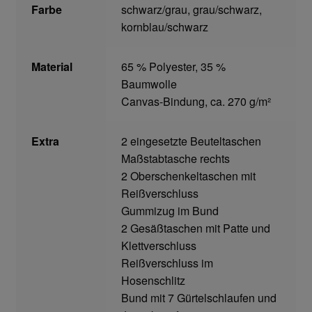
Farbe
schwarz/grau, grau/schwarz,
Home
kornblau/schwarz
Imagefilm
Material
65 % Polyester, 35 %
Baumwolle
Impressum
Canvas-Bindung, ca. 270 g/m²
Kassen
Extra
2 eingesetzte Beuteltaschen
Maßstabtasche rechts
Kontakt
2 Oberschenkeltaschen mit
Reißverschluss
Mein konto
Gummizug im Bund
2 Gesäßtaschen mit Patte und
Technische Artikel
Klettverschluss
Reißverschluss im
Anschlagpuffer
Hosenschlitz
Bund mit 7 Gürtelschlaufen und
Antriebstechnik