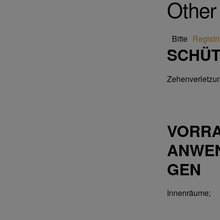
Other
Bitte
Registr
SCHÜT
Zehenverletzu
VORR
ANWE
GEN
Innenräume;