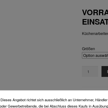
VORR
EINSA
Küchenarbeite
Größen
Other
1799
Menge
Artikelnummer:
1
Kategorien:
Sch
Dieses Angebot richtet sich ausschließlich an Unternehmer, Händler
oder Gewerbetreibende, die bei Abschluss dieses Kaufs in Ausübun