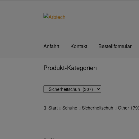
Zur
Zum
Navigation
Inhalt
springen
springen
Anfahrt
Kontakt
Bestellformular
Start
AGB
Aktionen und Angebote
Anfahrt
A
Produkt-Kategorien
Datenschutzerklärung
Hautschutz
Home
Im
Transferdruck & Stick
über uns
Warenkorb
Start
Schuhe
Sicherheitschuh
Other 179