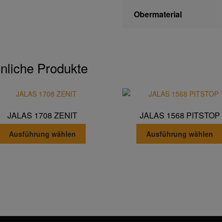
Obermaterial
nliche Produkte
JALAS 1708 ZENIT
JALAS 1568 PITSTOP
Dieses
Ausführung wählen
Ausführung wählen
Produkt
weist
mehrere
Varianten
auf.
Die
Optionen
können