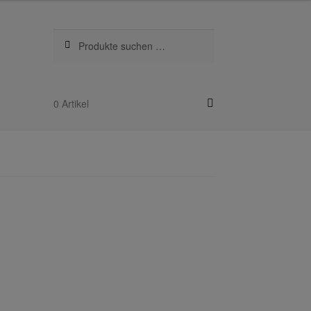
Suchen
Suchen
nach:
0 Artikel
kel