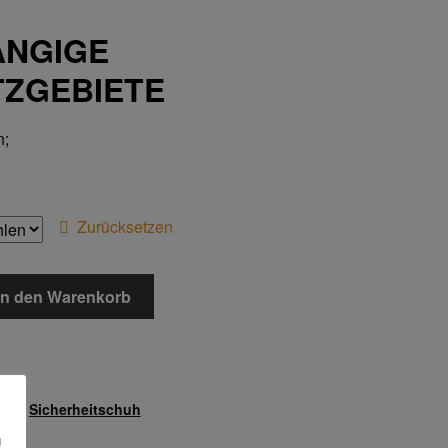
ANGIGE
TZGEBIETE
n;
Zurücksetzen
In den Warenkorb
799
uhe
,
Sicherheitschuh
g