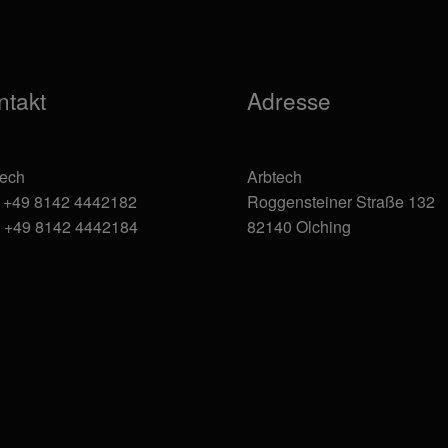
auf
der
Produktseite
gewählt
ntakt
Adresse
werden
tech
Arbtech
: +49 8142 4442182
Roggensteiner Straße 132
: +49 8142 4442184
82140 Olching