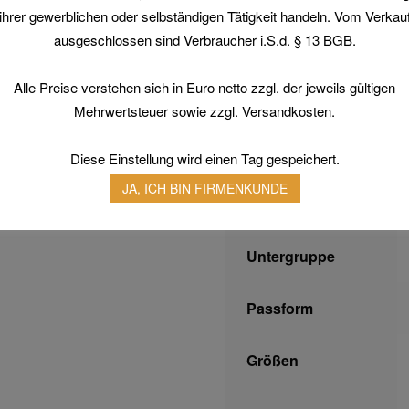
ihrer gewerblichen oder selbständigen Tätigkeit handeln. Vom Verkau
ausgeschlossen sind Verbraucher i.S.d. § 13 BGB.
Zusätzliche Infor
tzliche Informationen
Alle Preise verstehen sich in Euro netto zzgl. der jeweils gültigen
Mehrwertsteuer sowie zzgl. Versandkosten.
Einhaltung EN-
Normen
Diese Einstellung wird einen Tag gespeichert.
JA, ICH BIN FIRMENKUNDE
Typ
Untergruppe
Passform
Größen