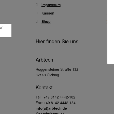
Impressum
Kassen
Shop
Zusä
Hier finden Sie uns
Arbtech
Roggensteiner Straße 132
82140 Olching
Kontakt
Tel.: +49 8142 4442-182
Fax: +49 8142 4442-184
info(at)arbtech.de
Kontaktformular