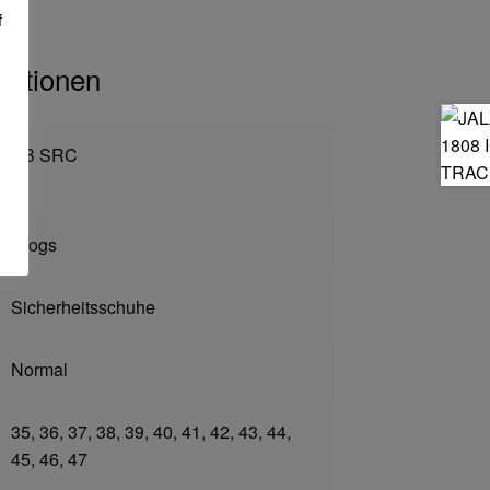
f
mationen
SB SRC
Clogs
Sicherheitsschuhe
Normal
35, 36, 37, 38, 39, 40, 41, 42, 43, 44,
45, 46, 47