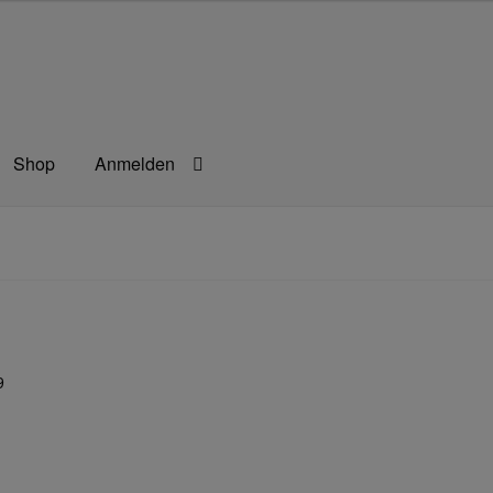
Shop
Anmelden
rbeitsschutz
Berufsbekleidung
Bestellformular
agefilm
Impressum
Kassen
Kontakt
Mein konto
Technische Arti
9