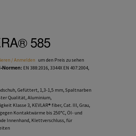
RA® 585
ieren / Anmelden
um den Preis zu sehen
N-Normen:
EN 388:2016, 3344X EN 407:2004,
dschuh, Gefüttert, 1,3-1,5 mm, Spaltnarben
ter Qualität, Aluminium,
keit Klasse 3, KEVLAR® fiber, Cat. III, Grau,
 gegen Kontaktwärme bis 250°C, Öl- und
e Innenhand, Klettverschluss, für
eiten