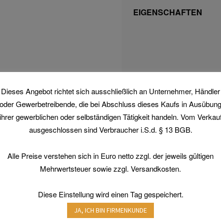
EIGENSCHAFTEN
Dieses Angebot richtet sich ausschließlich an Unternehmer, Händler
oder Gewerbetreibende, die bei Abschluss dieses Kaufs in Ausübun
SCHÜTZT VOR/GEGEN
ihrer gewerblichen oder selbständigen Tätigkeit handeln. Vom Verkau
ausgeschlossen sind Verbraucher i.S.d. § 13 BGB.
Alle Preise verstehen sich in Euro netto zzgl. der jeweils gültigen
VORRANGIGE
Mehrwertsteuer sowie zzgl. Versandkosten.
ANWENDUNGSUMGE
Diese Einstellung wird einen Tag gespeichert.
JA, ICH BIN FIRMENKUNDE