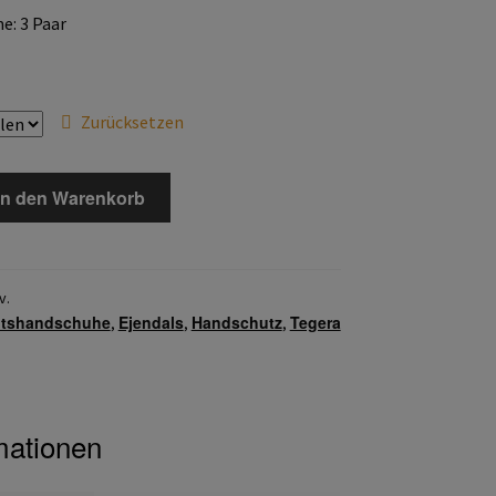
: 3 Paar
Zurücksetzen
In den Warenkorb
v.
itshandschuhe
Ejendals
Handschutz
Tegera
,
,
,
mationen