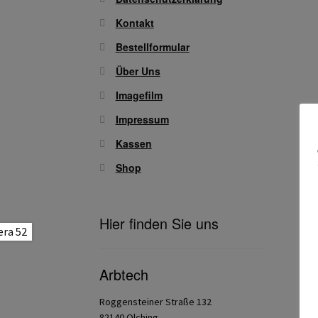
Kontakt
Bestellformular
Über Uns
Imagefilm
Impressum
Kassen
Shop
Hier finden Sie uns
Arbtech
Roggensteiner Straße 132
82140 Olching