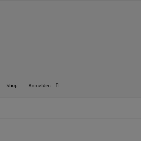
Shop
Anmelden
beitsschutz
Berufsbekleidung
Bestellformular
Datenschutzerklä
ssen
Kontakt
Mein konto
Technische Artikel
Transferdruck & Stick