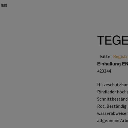
 585
TEGE
Bitte
Registr
Einhaltung E
423344
Hitzeschutzhan
Rindleder höchs
Schnittbeständig
Rot, Beständig
wasserabweisend
allgemeine Arb