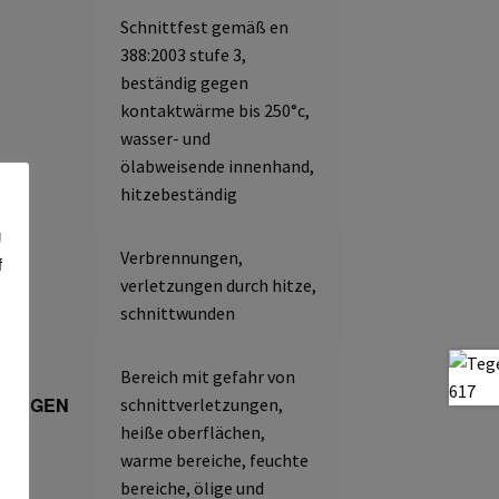
Schnittfest gemäß en
388:2003 stufe 3,
beständig gegen
kontaktwärme bis 250°c,
wasser- und
ölabweisende innenhand,
hitzebeständig
g
Verbrennungen,
f
verletzungen durch hitze,
schnittwunden
Bereich mit gefahr von
BUNGEN
schnittverletzungen,
heiße oberflächen,
warme bereiche, feuchte
bereiche, ölige und