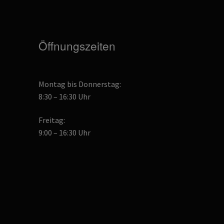
auf
auf
der
der
Produktseite
Produktseite
gewählt
gewählt
Öffnungszeiten
werden
werden
Montag bis Donnerstag:
8:30 – 16:30 Uhr
Freitag:
9:00 – 16:30 Uhr