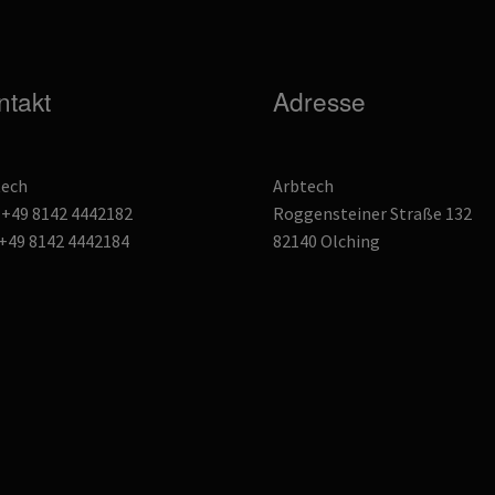
auf
der
Produktseite
gewählt
ntakt
Adresse
werden
tech
Arbtech
: +49 8142 4442182
Roggensteiner Straße 132
 +49 8142 4442184
82140 Olching