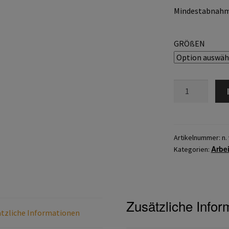
Mindestabnahme
GRÖßEN
TEGERA®
585
Menge
Artikelnummer:
n. 
Arbe
Kategorien:
Zusätzliche Infor
tzliche Informationen