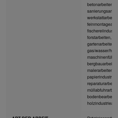
betonarbeiten, e
sanierungsarbei
Gefahrstoffarbeitsplätze
werkstattarbeite
feinmontagearbe
Hebetechnik
fischereiindustri
forstarbeiten,
Hebebänder
gartenarbeiten,
gas/wasser/heiz
Rundschlingen
maschinenführer
bergbauarbeiten
Verzurrsysteme
malerarbeiten,
papierindustriea
reparaturarbeite
Schläuche und Armaturen
müllabfuhrarbeit
bodenbearbeitun
Schmierstoffe
holzindustriearb
Sicherheitsschränke