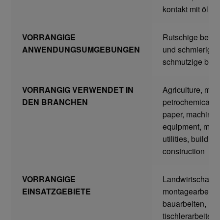
kontakt mit öl und
Home
VORRANGIGE
Rutschige bereic
Imagefilm
ANWENDUNGSUMGEBUNGEN
und schmierige 
schmutzige bere
Impressum
Kassen
VORRANGIG VERWENDET IN
Agriculture, mini
DEN BRANCHEN
petrochemical, 
paper, machiner
Kontakt
equipment, mro,
utilities, buildin
Mein konto
construction
Technische Artikel
VORRANGIGE
Landwirtschaftsa
EINSATZGEBIETE
montagearbeiten
Anschlagpuffer
bauarbeiten,
tischlerarbeiten,
Antriebstechnik