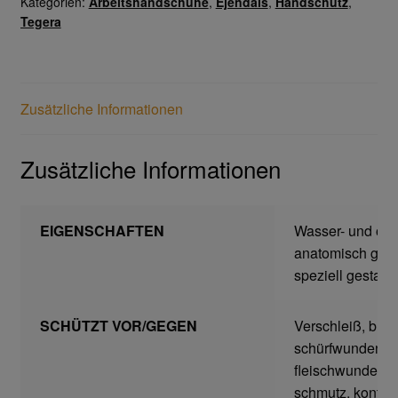
Kategorien:
Arbeitshandschuhe
,
Ejendals
,
Handschutz
,
Tegera
Gesichtsschutz & Schutzbrillen
Berufsbekleidung
Zusätzliche Informationen
Cofra
Zusätzliche Informationen
James & Nicholson
Planam
EIGENSCHAFTEN
Wasser- und öl
anatomisch gefo
speziell gestalte
Bestellformular
Datenschutzerklärung
SCHÜTZT VOR/GEGEN
Verschleiß, blas
schürfwunden,
fleischwunden, k
Hautschutz
schmutz, kontakt