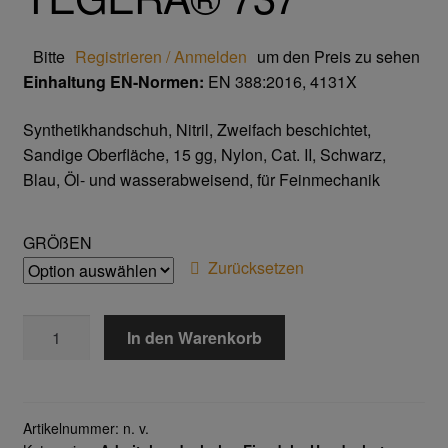
Trikot- Jersey- Strick- & Lederhandschuhe
Bitte
Registrieren / Anmelden
um den Preis zu sehen
Arbeitsschuhe/Sicherheitsschuhe
Einhaltung EN-Normen:
EN 388:2016, 4131X
Abeba Berufsschuhe
Synthetikhandschuh, Nitril, Zweifach beschichtet,
Sandige Oberfläche, 15 gg, Nylon, Cat. II, Schwarz,
Abeba ESD Schuhe
Blau, Öl- und wasserabweisend, für Feinmechanik
Baak Sicherheitsschue
GRÖßEN
Zurücksetzen
Cofra Sicherheitsschuhe
TEGERA®
Jalas Sicherheitschuhe
In den Warenkorb
737
Menge
Atemschutz & Gehörschutz
Artikelnummer:
n. v.
Moldex