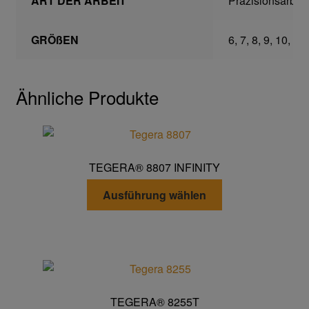
ART DER ARBEIT
Präzisionsarbei
Transferdruck & Stick
GRÖßEN
6, 7, 8, 9, 10, 11
über uns
Ähnliche Produkte
Warenkorb
TEGERA® 8807 INFINITY
Dieses
Ausführung wählen
Produkt
weist
mehrere
Varianten
auf.
Die
TEGERA® 8255T
Optionen