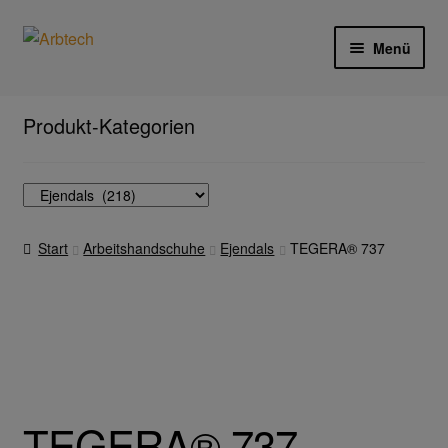
Zur
Zum
Menü
Navigation
Inhalt
springen
springen
Start
Produkt-Kategorien
AGB
Aktionen und Angebote
Start
Arbeitshandschuhe
Ejendals
TEGERA® 737
Anfahrt
Arbeitsschutz
Arbeitshandschuhe
Ejendals
TEGERA® 737