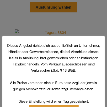
Dieses
können
Ausführung wählen
Produkt
auf
weist
der
mehrere
Produktseite
Varianten
gewählt
auf.
werden
Die
TEGERA® 8804 INFINITY
Dieses Angebot richtet sich ausschließlich an Unternehmer,
Optionen
Dieses
Händler oder Gewerbetreibende, die bei Abschluss dieses
können
Ausführung wählen
Produkt
Kaufs in Ausübung ihrer gewerblichen oder selbständigen
auf
weist
Tätigkeit handeln. Vom Verkauf ausgeschlossen sind
der
mehrere
Produktseite
Verbraucher i.S.d. § 13 BGB.
Varianten
gewählt
auf.
werden
Alle Preise verstehen sich in Euro netto zzgl. der jeweils
Die
Home
gültigen Mehrwertsteuer sowie zzgl. Versandkosten.
Optionen
Aktionen und Angebote
können
Diese Einstellung wird einen Tag gespeichert.
Arbeitsschutz
auf