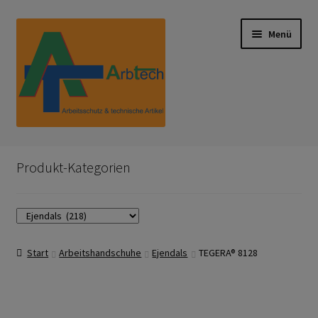
Zur
Zum
Menü
Navigation
Inhalt
springen
springen
Start
Produkt-Kategorien
AGB
Aktionen und Angebote
Start
Arbeitshandschuhe
Ejendals
TEGERA® 8128
Anfahrt
Arbeitsschutz