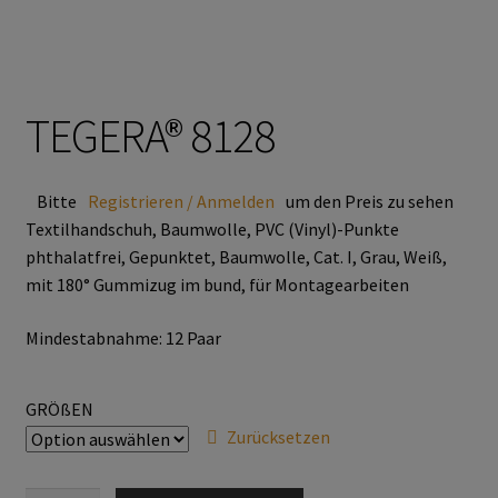
Atemschutz & Gehörschutz
Moldex
TEGERA® 8128
Gesichtsschutz & Schutzbrillen
Bitte
Registrieren / Anmelden
um den Preis zu sehen
Textilhandschuh, Baumwolle, PVC (Vinyl)-Punkte
Berufsbekleidung
phthalatfrei, Gepunktet, Baumwolle, Cat. I, Grau, Weiß,
mit 180° Gummizug im bund, für Montagearbeiten
Cofra
Mindestabnahme: 12 Paar
James & Nicholson
GRÖßEN
Planam
Zurücksetzen
Bestellformular