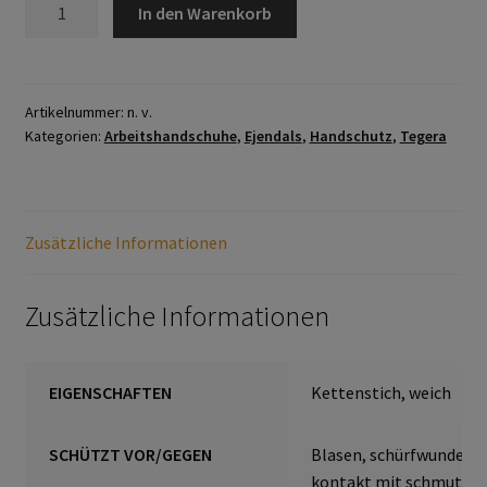
TEGERA®
In den Warenkorb
8128
Datenschutzerklärung
Menge
Hautschutz
Artikelnummer:
n. v.
Kategorien:
Arbeitshandschuhe
,
Ejendals
,
Handschutz
,
Tegera
Home
Imagefilm
Zusätzliche Informationen
Impressum
Zusätzliche Informationen
Kassen
Kontakt
EIGENSCHAFTEN
Kettenstich, weich
Mein konto
SCHÜTZT VOR/GEGEN
Blasen, schürfwunden,
kontakt mit schmutz