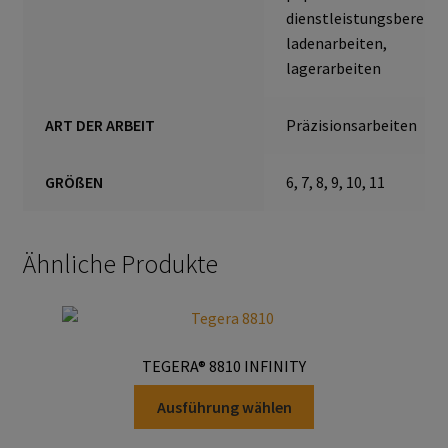
dienstleistungsbereich
Schmierstoffe
ladenarbeiten,
lagerarbeiten
Sicherheitsschränke
ART DER ARBEIT
Präzisionsarbeiten
Transferdruck & Stick
GRÖßEN
6, 7, 8, 9, 10, 11
über uns
Warenkorb
Ähnliche Produkte
TEGERA® 8810 INFINITY
Dieses
Ausführung wählen
Produkt
weist