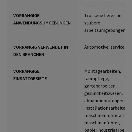
Technische Artikel
VORRANGIGE
Trockene bereiche,
Anschlagpuffer
ANWENDUNGSUMGEBUNGEN
saubere
arbeitsumgebungen
Antriebstechnik
VORRANGIG VERWENDET IN
Automotive, service
Gefahrstoffarbeitsplätze
DEN BRANCHEN
Hebetechnik
VORRANGIGE
Montagearbeiten,
EINSATZGEBIETE
raumpflege,
Hebebänder
gartenarbeiten,
gesundheitswesen,
Rundschlingen
abnahmeprüfungen,
installationsarbeiten,
Verzurrsysteme
maschinenführerarbeit
maschinenführer,
Schläuche und Armaturen
papierindustriearbeiten