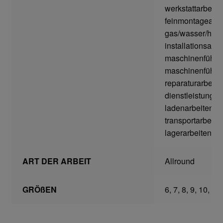
werkstattarbeite
Transferdruck & Stick
feinmontagearbe
gas/wasser/heiz
über uns
installationsarbe
maschinenführer
Warenkorb
maschinenführer
reparaturarbeite
dienstleistungsb
ladenarbeiten,
transportarbeite
lagerarbeiten
ART DER ARBEIT
Allround
GRÖßEN
6, 7, 8, 9, 10, 11