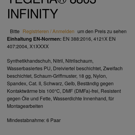
Trikot- Jersey- Strick- & Lederhandschuhe
INFINITY
Arbeitsschuhe/Sicherheitsschuhe
Bitte
Registrieren / Anmelden
um den Preis zu sehen
Abeba Berufsschuhe
Einhaltung EN-Normen:
EN 388:2016, 4121X EN
407:2004, X1XXXX
Abeba ESD Schuhe
Synthetikhandschuh, Nitril, Nitrilschaum,
Wasserbasiertes PU, Dreiviertel beschichtet, Zweifach
Baak Sicherheitsschue
beschichtet, Schaum-Griffmuster, 18 gg, Nylon,
Spandex, Cat. II, Schwarz, Gelb, Beständig gegen
Cofra Sicherheitsschuhe
Kontaktwärme bis 100°C, DMF (DMFa)-frei, Resistent
gegen Öle und Fette, Wasserdichte Innenhand, für
Jalas Sicherheitschuhe
Montagearbeiten
Atemschutz & Gehörschutz
Mindestabnahme: 6 Paar
Moldex