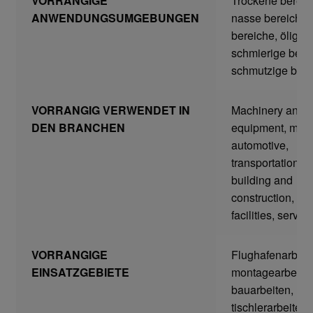
VORRANGIGE
Trockene bereic
ANWENDUNGSUMGEBUNGEN
nasse bereiche,
bereiche, ölige 
Gefahrstoffarbeitsplätze
schmierige bere
schmutzige bere
Hebetechnik
VORRANGIG VERWENDET IN
Machinery and
Hebebänder
DEN BRANCHEN
equipment, mro,
automotive,
Rundschlingen
transportation, uti
building and
Verzurrsysteme
construction, log
facilities, service
Schläuche und Armaturen
VORRANGIGE
Flughafenarbeit
Schmierstoffe
EINSATZGEBIETE
montagearbeiten
bauarbeiten,
Sicherheitsschränke
tischlerarbeiten,