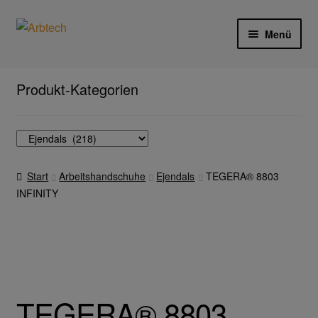
Zur
Zum
Menü
Navigation
Inhalt
springen
springen
Start
Produkt-Kategorien
AGB
Aktionen und Angebote
Start
Arbeitshandschuhe
Ejendals
TEGERA® 8803
Anfahrt
INFINITY
Arbeitsschutz
Arbeitshandschuhe
Ejendals
TEGERA® 8803