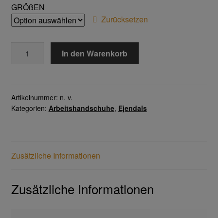
GRÖßEN
Zurücksetzen
Gesichtsschutz & Schutzbrillen
TEGERA®
Berufsbekleidung
In den Warenkorb
8803
INFINITY
Cofra
Menge
Artikelnummer:
n. v.
James & Nicholson
Kategorien:
Arbeitshandschuhe
,
Ejendals
Planam
Bestellformular
Zusätzliche Informationen
Datenschutzerklärung
Zusätzliche Informationen
Hautschutz