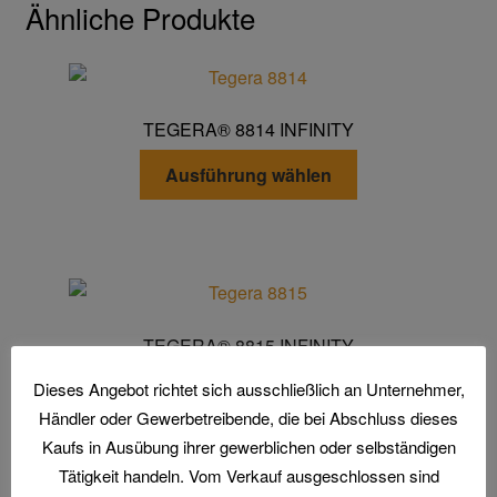
Ähnliche Produkte
TEGERA® 8814 INFINITY
Dieses
Ausführung wählen
Produkt
weist
mehrere
Varianten
auf.
Die
TEGERA® 8815 INFINITY
Optionen
Dieses
können
Dieses Angebot richtet sich ausschließlich an Unternehmer,
Ausführung wählen
Produkt
auf
Händler oder Gewerbetreibende, die bei Abschluss dieses
weist
der
Kaufs in Ausübung ihrer gewerblichen oder selbständigen
mehrere
Produktseite
Tätigkeit handeln. Vom Verkauf ausgeschlossen sind
Varianten
gewählt