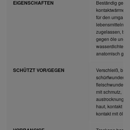
EIGENSCHAFTEN
Beständig gege
Home
kontaktwärme bi
für den umgang 
Imagefilm
lebensmitteln
zugelassen, bes
Impressum
gegen öle und fe
wasserdichte in
Kassen
anatomisch gefo
Kontakt
SCHÜTZT VOR/GEGEN
Verschleiß, blas
schürfwunden,
Mein konto
fleischwunden, 
mit schmutz,
austrocknung, ri
Technische Artikel
haut, kontakt mi
kontakt mit öl und
Anschlagpuffer
Antriebstechnik