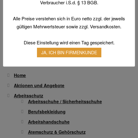
Verbraucher i.S.d. § 13 BGB.
auf.
werden
Die
TEGERA® 8802 INFINITY
Alle Preise verstehen sich in Euro netto zzgl. der jeweils
Optionen
gültigen Mehrwertsteuer sowie zzgl. Versandkosten.
Dieses
können
Ausführung wählen
Produkt
auf
weist
Diese Einstellung wird einen Tag gespeichert.
der
mehrere
Produktseite
JA, ICH BIN FIRMENKUNDE
Varianten
gewählt
auf.
werden
Die
Home
Optionen
Aktionen und Angebote
können
Arbeitsschutz
auf
Arbeitsschuhe / Sicherheitsschuhe
der
Produktseite
Berufsbekleidung
gewählt
Arbeitshandschuhe
werden
Atemschutz & Gehörschutz