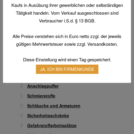
Arbeitsschuhe / Sicherheitsschuhe
der
Kaufs in Ausübung ihrer gewerblichen oder selbständigen
Produktseite
Berufsbekleidung
Tätigkeit handeln. Vom Verkauf ausgeschlossen sind
gewählt
Verbraucher i.S.d. § 13 BGB.
Arbeitshandschuhe
werden
Atemschutz & Gehörschutz
Alle Preise verstehen sich in Euro netto zzgl. der jeweils
Gesichtsschutz & Schutzbrillen
gültigen Mehrwertsteuer sowie zzgl. Versandkosten.
Hautschutz
Diese Einstellung wird einen Tag gespeichert.
Transferdruck & Stick
JA, ICH BIN FIRMENKUNDE
Technische Artikel
Antriebstechnik
Anschlagpuffer
Schmierstoffe
Schläuche und Armaturen
Sicherheitsschränke
Gefahrstoffarbeitsplätze