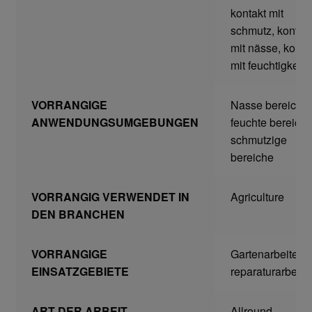
kontakt mit
Home
schmutz, kontak
mit nässe, konta
Imagefilm
mit feuchtigkeit
Impressum
VORRANGIGE
Nasse bereiche,
ANWENDUNGSUMGEBUNGEN
feuchte bereiche
Kassen
schmutzige
bereiche
Kontakt
VORRANGIG VERWENDET IN
Agriculture
Mein konto
DEN BRANCHEN
Technische Artikel
VORRANGIGE
Gartenarbeiten,
EINSATZGEBIETE
reparaturarbeite
Anschlagpuffer
ART DER ARBEIT
Allround
Antriebstechnik