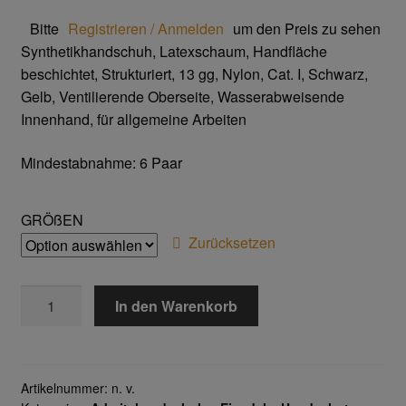
Trikot- Jersey- Strick- & Lederhandschuhe
Bitte
Registrieren / Anmelden
um den Preis zu sehen
Synthetikhandschuh, Latexschaum, Handfläche
Arbeitsschuhe/Sicherheitsschuhe
beschichtet, Strukturiert, 13 gg, Nylon, Cat. I, Schwarz,
Gelb, Ventilierende Oberseite, Wasserabweisende
Abeba Berufsschuhe
Innenhand, für allgemeine Arbeiten
Abeba ESD Schuhe
Mindestabnahme: 6 Paar
Baak Sicherheitsschue
GRÖßEN
Zurücksetzen
Cofra Sicherheitsschuhe
TEGERA®
Jalas Sicherheitschuhe
In den Warenkorb
90069
Menge
Atemschutz & Gehörschutz
Artikelnummer:
n. v.
Moldex