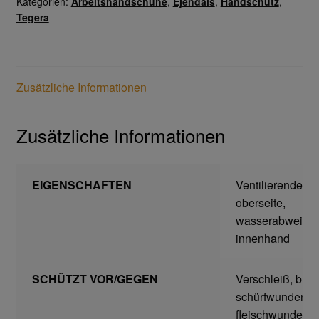
Kategorien:
Arbeitshandschuhe
,
Ejendals
,
Handschutz
,
Tegera
Gesichtsschutz & Schutzbrillen
Berufsbekleidung
Zusätzliche Informationen
Cofra
Zusätzliche Informationen
James & Nicholson
Planam
EIGENSCHAFTEN
Ventilierende
oberseite,
wasserabweise
Bestellformular
innenhand
Datenschutzerklärung
SCHÜTZT VOR/GEGEN
Verschleiß, blas
schürfwunden,
Hautschutz
fleischwunden,