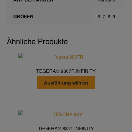
Gefahrstoffarbeitsplätze
GRÖßEN
6, 7, 8, 9
Hebetechnik
Ähnliche Produkte
Hebebänder
Rundschlingen
TEGERA® 8807R INFINITY
Verzurrsysteme
Dieses
Ausführung wählen
Produkt
Schläuche und Armaturen
weist
mehrere
Varianten
Schmierstoffe
auf.
Die
Sicherheitsschränke
TEGERA® 8811 INFINITY
Optionen