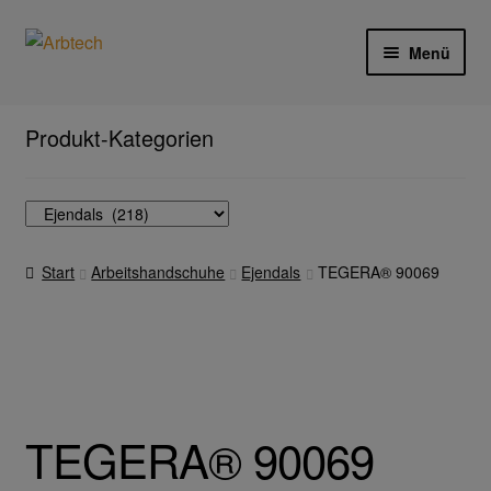
Zur
Zum
Menü
Navigation
Inhalt
springen
springen
Start
Produkt-Kategorien
AGB
Aktionen und Angebote
Start
Arbeitshandschuhe
Ejendals
TEGERA® 90069
Anfahrt
Arbeitsschutz
Arbeitshandschuhe
TEGERA® 90069
Ejendals