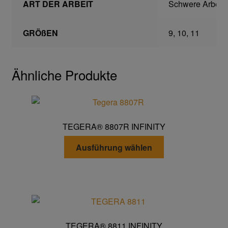
ART DER ARBEIT
Schwere Arbeit
Transferdruck & Stick
GRÖßEN
9, 10, 11
über uns
Warenkorb
Ähnliche Produkte
TEGERA® 8807R INFINITY
Dieses
Ausführung wählen
Produkt
weist
mehrere
Varianten
auf.
Die
TEGERA® 8811 INFINITY