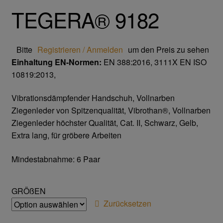
TEGERA® 9182
Gesichtsschutz & Schutzbrillen
Bitte
Registrieren / Anmelden
um den Preis zu sehen
Berufsbekleidung
Einhaltung EN-Normen:
EN 388:2016, 3111X EN ISO
10819:2013,
Cofra
Vibrationsdämpfender Handschuh, Vollnarben
James & Nicholson
Ziegenleder von Spitzenqualität, Vibrothan®, Vollnarben
Ziegenleder höchster Qualität, Cat. II, Schwarz, Gelb,
Planam
Extra lang, für gröbere Arbeiten
Bestellformular
Mindestabnahme: 6 Paar
Datenschutzerklärung
GRÖßEN
Zurücksetzen
Hautschutz