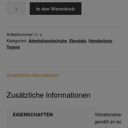
TEGERA®
Home
In den Warenkorb
9182
Menge
Imagefilm
Artikelnummer:
n. v.
Impressum
Kategorien:
Arbeitshandschuhe
,
Ejendals
,
Handschutz
,
Tegera
Kassen
Kontakt
Zusätzliche Informationen
Mein konto
Zusätzliche Informationen
Technische Artikel
Anschlagpuffer
EIGENSCHAFTEN
Vibrationshem
gemäß en iso 1
Antriebstechnik