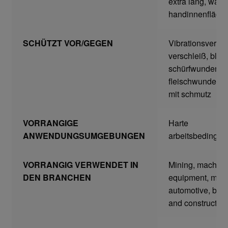
extra lang, watti
handinnenfläch
Gefahrstoffarbeitsplätze
SCHÜTZT VOR/GEGEN
Vibrationsverle
Hebetechnik
verschleiß, blas
schürfwunden,
Hebebänder
fleischwunden, 
mit schmutz
Rundschlingen
VORRANGIGE
Harte
Verzurrsysteme
ANWENDUNGSUMGEBUNGEN
arbeitsbedingu
Schläuche und Armaturen
VORRANGIG VERWENDET IN
Mining, machine
DEN BRANCHEN
equipment, mro,
Schmierstoffe
automotive, buil
and constructio
Sicherheitsschränke