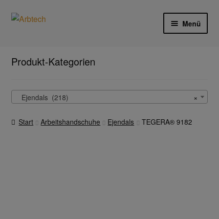
Zur
Zum
Menü
Navigation
Inhalt
springen
springen
Start
Produkt-Kategorien
AGB
Ejendals (218)
×
Aktionen und Angebote
Start
Arbeitshandschuhe
Ejendals
TEGERA® 9182
Anfahrt
Arbeitsschutz
Arbeitshandschuhe
Ejendals