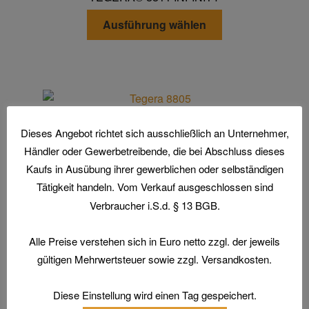
Optionen
Dieses
können
Ausführung wählen
Produkt
auf
weist
der
mehrere
Produktseite
Varianten
gewählt
auf.
werden
Die
TEGERA® 8805 INFINITY
Dieses Angebot richtet sich ausschließlich an Unternehmer,
Optionen
Händler oder Gewerbetreibende, die bei Abschluss dieses
Dieses
können
Ausführung wählen
Produkt
Kaufs in Ausübung ihrer gewerblichen oder selbständigen
auf
weist
Tätigkeit handeln. Vom Verkauf ausgeschlossen sind
der
mehrere
Verbraucher i.S.d. § 13 BGB.
Produktseite
Varianten
gewählt
auf.
werden
Alle Preise verstehen sich in Euro netto zzgl. der jeweils
Die
gültigen Mehrwertsteuer sowie zzgl. Versandkosten.
Home
Optionen
Aktionen und Angebote
können
Diese Einstellung wird einen Tag gespeichert.
Arbeitsschutz
auf