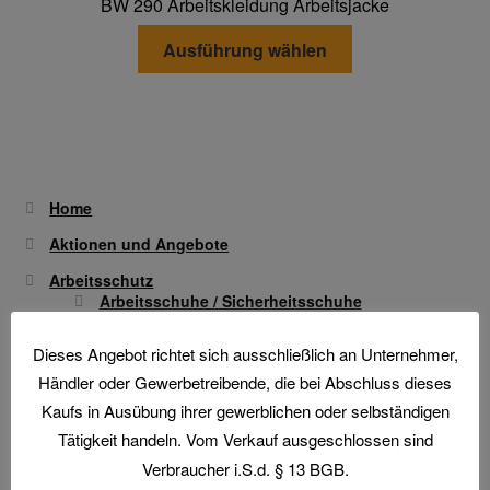
BW 290 Arbeitskleidung Arbeitsjacke
Optionen
Transferdruck & Stick
Dieses
können
Ausführung wählen
Produkt
auf
über uns
weist
der
mehrere
Produktseite
Varianten
Warenkorb
gewählt
auf.
werden
Die
Home
Optionen
Aktionen und Angebote
können
Arbeitsschutz
auf
Arbeitsschuhe / Sicherheitsschuhe
der
Produktseite
Berufsbekleidung
Dieses Angebot richtet sich ausschließlich an Unternehmer,
gewählt
Arbeitshandschuhe
Händler oder Gewerbetreibende, die bei Abschluss dieses
werden
Atemschutz & Gehörschutz
Kaufs in Ausübung ihrer gewerblichen oder selbständigen
Tätigkeit handeln. Vom Verkauf ausgeschlossen sind
Gesichtsschutz & Schutzbrillen
Verbraucher i.S.d. § 13 BGB.
Hautschutz