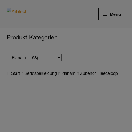
Zur
Zum
Menü
Navigation
Inhalt
springen
springen
Start
Produkt-Kategorien
AGB
Aktionen und Angebote
Start
Berufsbekleidung
Planam
Zubehör Fleeceloop
Anfahrt
Arbeitsschutz
Arbeitshandschuhe
Ejendals