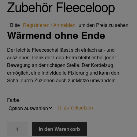
Zubehör Fleeceloop
Trikot- Jersey- Strick- & Lederhandschuhe
Arbeitsschuhe/Sicherheitsschuhe
Bitte
Registrieren / Anmelden
um den Preis zu sehen
Wärmend ohne Ende
Abeba Berufsschuhe
Der leichte Fleeceschal lässt sich einfach an- und
Abeba ESD Schuhe
ausziehen. Dank der Loop-Form bleibt er bei jeder
Bewegung an der richtigen Stelle. Der Kordelzug
Baak Sicherheitsschue
ermöglicht eine individuelle Fixierung und kann den
Schal durch Zuziehen auch zur Mütze umwandeln.
Cofra Sicherheitsschuhe
Farbe
Jalas Sicherheitschuhe
Zurücksetzen
Atemschutz & Gehörschutz
Zubehör
In den Warenkorb
Fleeceloop
Moldex