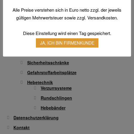
Transferdruck & Stick
Alle Preise verstehen sich in Euro netto zzgl. der jeweils
gültigen Mehrwertsteuer sowie zzgl. Versandkosten.
Technische Artikel
Antriebstechnik
Anschlagpuffer
Diese Einstellung wird einen Tag gespeichert.
Schmierstoffe
JA, ICH BIN FIRMENKUNDE
Schläuche und Armaturen
Sicherheitsschränke
Gefahrstoffarbeitsplätze
Hebetechnik
Verzurrsysteme
Rundschlingen
Hebebänder
Datenschutzerklärung
Kontakt