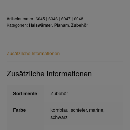
Menge
Gesichtsschutz & Schutzbrillen
Artikelnummer:
6045 | 6046 | 6047 | 6048
Kategorien:
Halswärmer
,
Planam
,
Zubehör
Berufsbekleidung
Cofra
Zusätzliche Informationen
James & Nicholson
Zusätzliche Informationen
Planam
Bestellformular
Sortimente
Zubehör
Datenschutzerklärung
Farbe
kornblau, schiefer, marine,
schwarz
Hautschutz