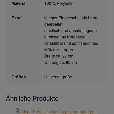
Material
100 % Polyester
Home
Extra
leichter Fleeceschal als Loop
Imagefilm
gearbeitet
elastisch und anschmiegsam
Impressum
einseitig mit Kordelzug
verstellbar und somit auch als
Kassen
Mütze zu tragen
Breite ca. 27 cm
Kontakt
Umfang ca. 60 cm
Mein konto
Größen
Universalgröße
Technische Artikel
Ähnliche Produkte
Anschlagpuffer
Antriebstechnik