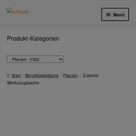
Zur
Zum
Menü
Navigation
Inhalt
springen
springen
Start
Produkt-Kategorien
AGB
Aktionen und Angebote
Start
Berufsbekleidung
Planam
Zubehör
Anfahrt
Werkzeugtasche
Arbeitsschutz
Arbeitshandschuhe
Ejendals