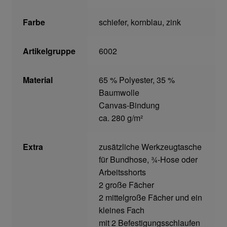
Home
Farbe
schiefer, kornblau, zink
Imagefilm
Artikelgruppe
6002
Impressum
Material
65 % Polyester, 35 %
Baumwolle
Kassen
Canvas-Bindung
ca. 280 g/m²
Kontakt
Mein konto
Extra
zusätzliche Werkzeugtasche
für Bundhose, ¾-Hose oder
Arbeitsshorts
Technische Artikel
2 große Fächer
2 mittelgroße Fächer und ein
Anschlagpuffer
kleines Fach
mit 2 Befestigungsschlaufen
Antriebstechnik