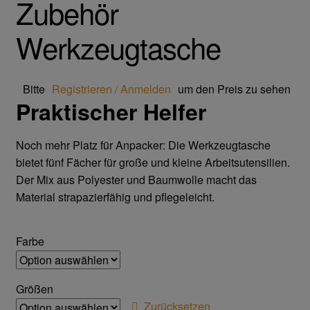
Zubehör
Trikot- Jersey- Strick- & Lederhandschuhe
Werkzeugtasche
Arbeitsschuhe/Sicherheitsschuhe
Abeba Berufsschuhe
Bitte
Registrieren / Anmelden
um den Preis zu sehen
Praktischer Helfer
Abeba ESD Schuhe
Noch mehr Platz für Anpacker: Die Werkzeugtasche
Baak Sicherheitsschue
bietet fünf Fächer für große und kleine Arbeitsutensilien.
Der Mix aus Polyester und Baumwolle macht das
Cofra Sicherheitsschuhe
Material strapazierfähig und pflegeleicht.
Jalas Sicherheitschuhe
Farbe
Atemschutz & Gehörschutz
Größen
Zurücksetzen
Moldex