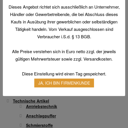
auf.
werden
Dieses Angebot richtet sich ausschließlich an Unternehmer,
Die
Home
Händler oder Gewerbetreibende, die bei Abschluss dieses
Optionen
Aktionen und Angebote
Kaufs in Ausübung ihrer gewerblichen oder selbständigen
können
Tätigkeit handeln. Vom Verkauf ausgeschlossen sind
Arbeitsschutz
auf
Arbeitsschuhe / Sicherheitsschuhe
Verbraucher i.S.d. § 13 BGB.
der
Produktseite
Berufsbekleidung
Alle Preise verstehen sich in Euro netto zzgl. der jeweils
gewählt
Arbeitshandschuhe
werden
gültigen Mehrwertsteuer sowie zzgl. Versandkosten.
Atemschutz & Gehörschutz
Gesichtsschutz & Schutzbrillen
Diese Einstellung wird einen Tag gespeichert.
Hautschutz
JA, ICH BIN FIRMENKUNDE
Transferdruck & Stick
Technische Artikel
Antriebstechnik
Anschlagpuffer
Schmierstoffe