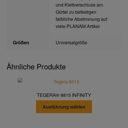
und Klettverschluss am
Gürtel zu befestigen
Gefahrstoffarbeitsplätze
farbliche Abstimmung auf
viele PLANAM Artikel
Hebetechnik
Größen
Universalgröße
Hebebänder
Rundschlingen
Ähnliche Produkte
Verzurrsysteme
Schläuche und Armaturen
TEGERA® 8815 INFINITY
Dieses
Schmierstoffe
Ausführung wählen
Produkt
weist
Sicherheitsschränke
mehrere