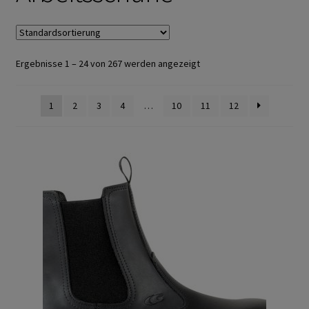
Arbeitshandschuhe
Ejendals
Ergebnisse 1 – 24 von 267 werden angezeigt
Trikot- Jersey- Strick- & Lederhandschuhe
1
2
3
4
…
10
11
12
Arbeitsschuhe/Sicherheitsschuhe
Abeba Berufsschuhe
Abeba ESD Schuhe
Baak Sicherheitsschue
Cofra Sicherheitsschuhe
Jalas Sicherheitschuhe