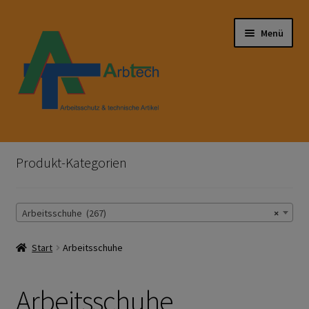
Zur
Zum
Menü
Navigation
Inhalt
springen
springen
Start
Produkt-Kategorien
AGB
Arbeitsschuhe (267)
×
Aktionen und Angebote
Start
Arbeitsschuhe
Anfahrt
Arbeitsschutz
Arbeitsschuhe