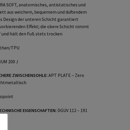
A SOFT, anatomisches, antistatisches und
ett aus weichem, bequemem und duftendem
s Design der unteren Schicht garantiert
orbierenden Effekt; die obere Schicht nimmt
 und hält den Fuß stets trocken
than/TPU
UM 200 J
CHERE ZWISCHENSOHLE:
APT PLATE – Zero
chtmetallisch
opoint
ECHNISCHE EIGENSCHAFTEN:
DGUV 112 – 191