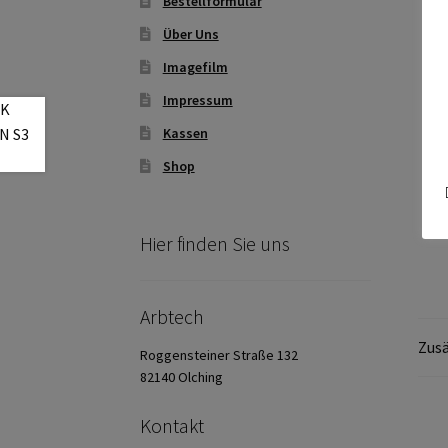
Bestellformular
Über Uns
Imagefilm
Impressum
Kassen
Shop
Hier finden Sie uns
Arbtech
Zusä
Roggensteiner Straße 132
82140 Olching
Kontakt