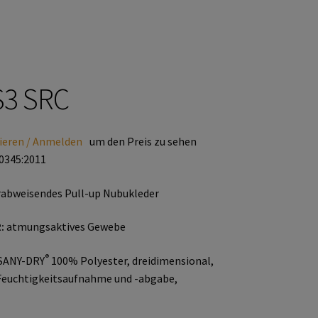
S3 SRC
ieren / Anmelden
um den Preis zu sehen
0345:2011
abweisendes Pull-up Nubukleder
:
atmungsaktives Gewebe
®
SANY-DRY
100% Polyester, dreidimensional,
Feuchtigkeitsaufnahme und -abgabe,