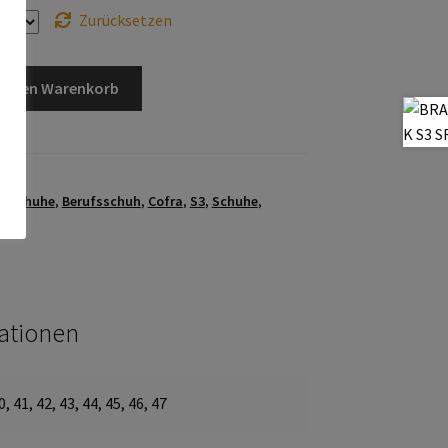
Zurücksetzen
In den Warenkorb
v.
tsschuhe
,
Berufsschuh
,
Cofra
,
S3
,
Schuhe
,
mationen
0, 41, 42, 43, 44, 45, 46, 47