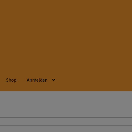
Shop
Anmelden
beitsschutz
Berufsbekleidung
Bestellformular
Datenschutzerklä
ssen
Kontakt
Mein konto
Technische Artikel
Transferdruck & Stick