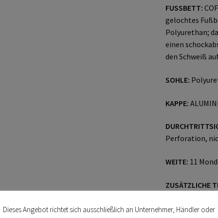
FUSSBETT:
COFR
gelochtes Fußb
Polyurethan; da
einen schockabs
den Schweiß auf
SOHLE:
Polyure
KAPPE:
ALUMINI
DURCHTRITTSI
Perforation, ni
WEITE:
11 Mond
ZUSÄTZLICHE T
Dieses Angebot richtet sich ausschließlich an Unternehmer, Händler oder
Größen