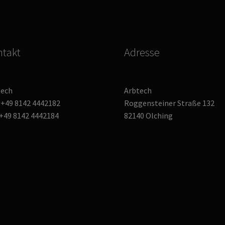
gewählt
werden
takt
Adresse
tech
Arbtech
: +49 8142 4442182
Roggensteiner Straße 132
 +49 8142 4442184
82140 Olching