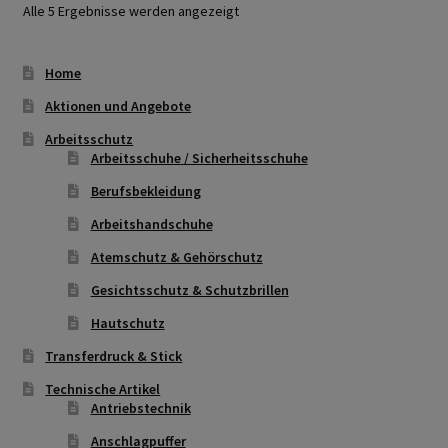
Die
Alle 5 Ergebnisse werden angezeigt
Optionen
können
Gefahrstoffarbeitsplätze
Home
auf
der
Hebetechnik
Aktionen und Angebote
Produktseite
Arbeitsschutz
gewählt
Hebebänder
Arbeitsschuhe / Sicherheitsschuhe
werden
Berufsbekleidung
Rundschlingen
Arbeitshandschuhe
Atemschutz & Gehörschutz
Verzurrsysteme
Gesichtsschutz & Schutzbrillen
Schläuche und Armaturen
Hautschutz
Transferdruck & Stick
Schmierstoffe
Technische Artikel
Antriebstechnik
Sicherheitsschränke
Anschlagpuffer