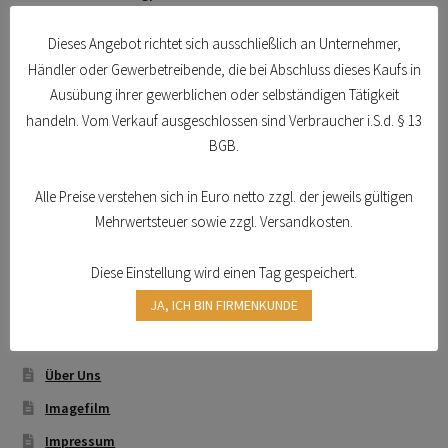
Schmierstoffe
Transferdruck & Stick
Dieses Angebot richtet sich ausschließlich an Unternehmer,
Schläuche und Armaturen
Händler oder Gewerbetreibende, die bei Abschluss dieses Kaufs in
über uns
Sicherheitsschränke
Ausübung ihrer gewerblichen oder selbständigen Tätigkeit
handeln. Vom Verkauf ausgeschlossen sind Verbraucher i.S.d. § 13
Gefahrstoffarbeitsplätze
Warenkorb
BGB.
Hebetechnik
Verzurrsysteme
Alle Preise verstehen sich in Euro netto zzgl. der jeweils gültigen
Rundschlingen
Mehrwertsteuer sowie zzgl. Versandkosten.
Hebebänder
Diese Einstellung wird einen Tag gespeichert.
Datenschutzerklärung
JA, ICH BIN FIRMENKUNDE
Kontakt
Bestellformular
Über Uns
Imagefilm
Impressum