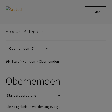
Zur
Zum
Menü
Navigation
Inhalt
springen
springen
Start
Produkt-Kategorien
AGB
Aktionen und Angebote
Start
Hemden
Oberhemden
Anfahrt
Arbeitsschutz
Oberhemden
Arbeitshandschuhe
Ejendals
Alle 5 Ergebnisse werden angezeigt