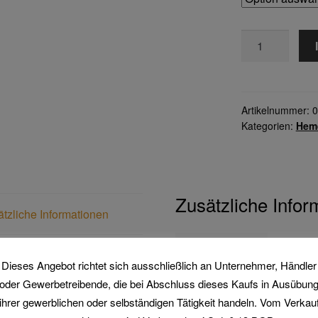
Hemden
Flanellhemd
2001
1/1
Arm
Artikelnummer:
0
Kategorien:
Hem
Menge
Zusätzliche Infor
tzliche Informationen
Sortimente
Hemd
Dieses Angebot richtet sich ausschließlich an Unternehmer, Händler
oder Gewerbetreibende, die bei Abschluss dieses Kaufs in Ausübun
Farbe
blau ka
ihrer gewerblichen oder selbständigen Tätigkeit handeln. Vom Verkau