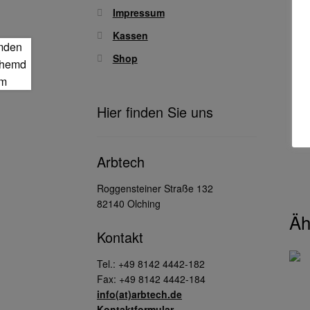
Impressum
Kassen
Shop
Hier finden Sie uns
Arbtech
Roggensteiner Straße 132
82140 Olching
Äh
Kontakt
Tel.: +49 8142 4442-182
Fax: +49 8142 4442-184
info(at)arbtech.de
Kontaktformular