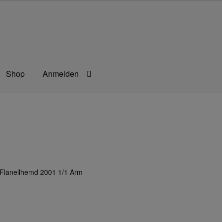
Shop
Anmelden
rbeitsschutz
Berufsbekleidung
Bestellformular
agefilm
Impressum
Kassen
Kontakt
Mein konto
Technische Arti
lanellhemd 2001 1/1 Arm