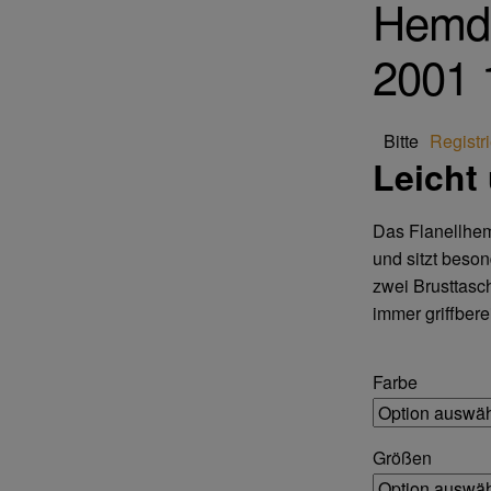
Hemde
2001 
Bitte
Registr
Leicht
Das Flanellhem
und sitzt beso
zwei Brusttasc
immer griffberei
Farbe
Größen