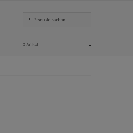
Suchen
Suchen
nach:
0 Artikel
kel