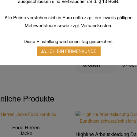
ausgeschlossen sind Verbraucher i.S.d. § 13 BGB.
Material
100 %
durchg
Alle Preise verstehen sich in Euro netto zzgl. der jeweils gültigen
Mehrwertsteuer sowie zzgl. Versandkosten.
Extra
durch
2 Brus
Diese Einstellung wird einen Tag gespeichert.
Rücke
JA, ICH BIN FIRMENKUNDE
Größen
37/38,
nliche Produkte
Food Herren
Jacke
Highline Arbeitskleidung D