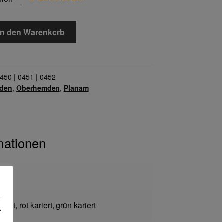
In den Warenkorb
450 | 0451 | 0452
den
,
Oberhemden
,
Planam
mationen
en
g
riert, rot kariert, grün kariert
f