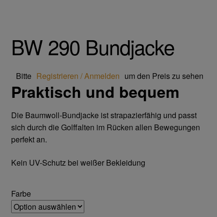
Trikot- Jersey- Strick- & Lederhandschuhe
Arbeitsschuhe/Sicherheitsschuhe
BW 290 Bundjacke
Abeba Berufsschuhe
Bitte
Registrieren / Anmelden
um den Preis zu sehen
Praktisch und bequem
Abeba ESD Schuhe
Baak Sicherheitsschue
Die Baumwoll-Bundjacke ist strapazierfähig und passt
sich durch die Golffalten im Rücken allen Bewegungen
Cofra Sicherheitsschuhe
perfekt an.
Kein UV-Schutz bei weißer Bekleidung
Jalas Sicherheitschuhe
Atemschutz & Gehörschutz
Farbe
Moldex