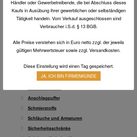
Händler oder Gewerbetreibende, die bei Abschluss dieses
Arbeitsschutz
auf
Kaufs in Ausübung ihrer gewerblichen oder selbständigen
Arbeitsschuhe / Sicherheitsschuhe
der
Tätigkeit handeln. Vom Verkauf ausgeschlossen sind
Produktseite
Berufsbekleidung
Verbraucher i.S.d. § 13 BGB.
gewählt
Arbeitshandschuhe
werden
Atemschutz & Gehörschutz
Alle Preise verstehen sich in Euro netto zzgl. der jeweils
gültigen Mehrwertsteuer sowie zzgl. Versandkosten.
Gesichtsschutz & Schutzbrillen
Hautschutz
Diese Einstellung wird einen Tag gespeichert.
Transferdruck & Stick
JA, ICH BIN FIRMENKUNDE
Technische Artikel
Antriebstechnik
Anschlagpuffer
Schmierstoffe
Schläuche und Armaturen
Sicherheitsschränke