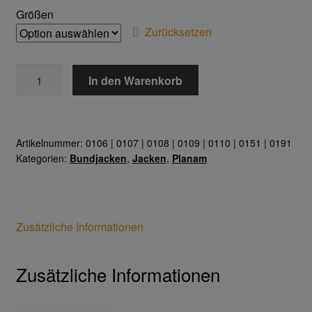
Größen
Zurücksetzen
Gesichtsschutz & Schutzbrillen
Berufsbekleidung
BW
In den Warenkorb
290
Cofra
Bundjacke
Menge
James & Nicholson
Artikelnummer:
0106 | 0107 | 0108 | 0109 | 0110 | 0151 | 0191
Kategorien:
Bundjacken
,
Jacken
,
Planam
Planam
Bestellformular
Zusätzliche Informationen
Datenschutzerklärung
Zusätzliche Informationen
Hautschutz