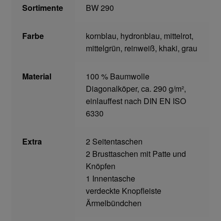
Sortimente
BW 290
Home
Farbe
kornblau, hydronblau, mittelrot,
Imagefilm
mittelgrün, reinweiß, khaki, grau
Impressum
Material
100 % Baumwolle
Diagonalköper, ca. 290 g/m²,
Kassen
einlauffest nach DIN EN ISO
6330
Kontakt
Extra
2 Seitentaschen
Mein konto
2 Brusttaschen mit Patte und
Knöpfen
Technische Artikel
1 Innentasche
verdeckte Knopfleiste
Anschlagpuffer
Ärmelbündchen
Antriebstechnik