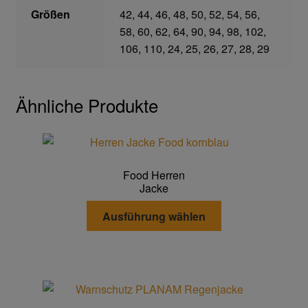
Größen
42, 44, 46, 48, 50, 52, 54, 56,
58, 60, 62, 64, 90, 94, 98, 102,
Gefahrstoffarbeitsplätze
106, 110, 24, 25, 26, 27, 28, 29
Hebetechnik
Ähnliche Produkte
Hebebänder
Rundschlingen
Food Herren
Verzurrsysteme
Jacke
Dieses
Ausführung wählen
Schläuche und Armaturen
Produkt
weist
Schmierstoffe
mehrere
Varianten
Sicherheitsschränke
auf.