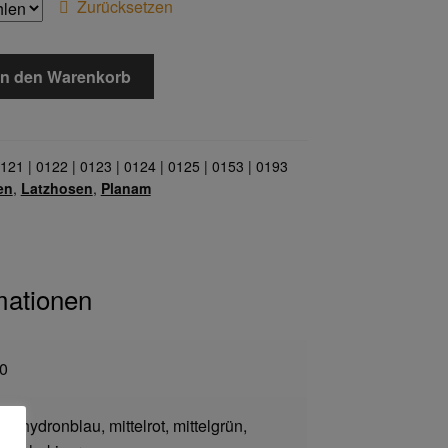
Zurücksetzen
In den Warenkorb
121 | 0122 | 0123 | 0124 | 0125 | 0153 | 0193
en
,
Latzhosen
,
Planam
mationen
0
u, hydronblau, mittelrot, mittelgrün,