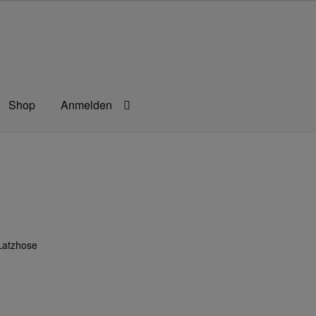
Shop
Anmelden
rbeitsschutz
Berufsbekleidung
Bestellformular
agefilm
Impressum
Kassen
Kontakt
Mein konto
Technische Arti
Latzhose