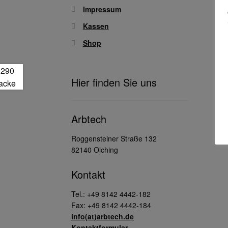
Impressum
Kassen
Shop
Hier finden Sie uns
Arbtech
Roggensteiner Straße 132
82140 Olching
Kontakt
Tel.: +49 8142 4442-182
Fax: +49 8142 4442-184
info(at)arbtech.de
Kontaktformular