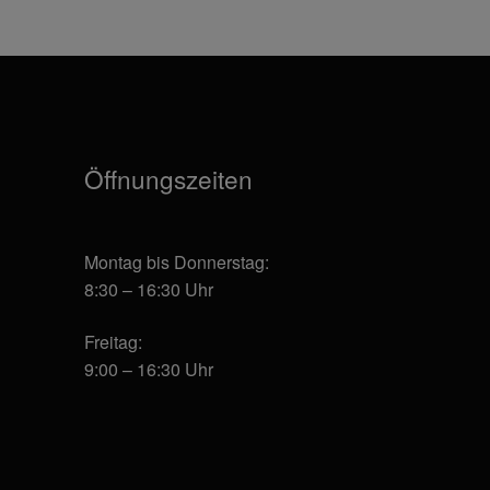
Die
Die
Optionen
Optionen
können
können
auf
auf
der
der
Produktseite
Produktseite
gewählt
gewählt
Öffnungszeiten
werden
werden
Montag bis Donnerstag:
8:30 – 16:30 Uhr
Freitag:
9:00 – 16:30 Uhr