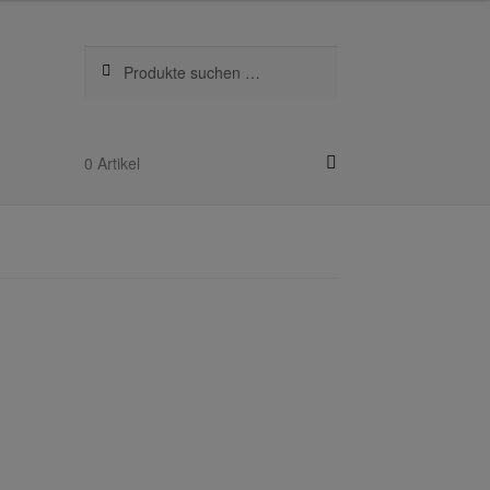
Suchen
Suchen
nach:
0 Artikel
kel