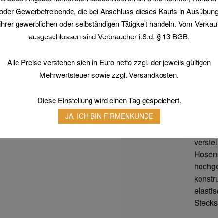
reinwe
oder Gewerbetreibende, die bei Abschluss dieses Kaufs in Ausübun
ihrer gewerblichen oder selbständigen Tätigkeit handeln. Vom Verkau
Material
100 %
ausgeschlossen sind Verbraucher i.S.d. § 13 BGB.
Diagon
einlau
Alle Preise verstehen sich in Euro netto zzgl. der jeweils gültigen
Mehrwertsteuer sowie zzgl. Versandkosten.
Extra
Brustl
zusätz
Diese Einstellung wird einen Tag gespeichert.
2 aufg
JA, ICH BIN FIRMENKUNDE
1 Ges
1 Maßs
verstel
Hosens
hochge
konstr
elasti
Stecks