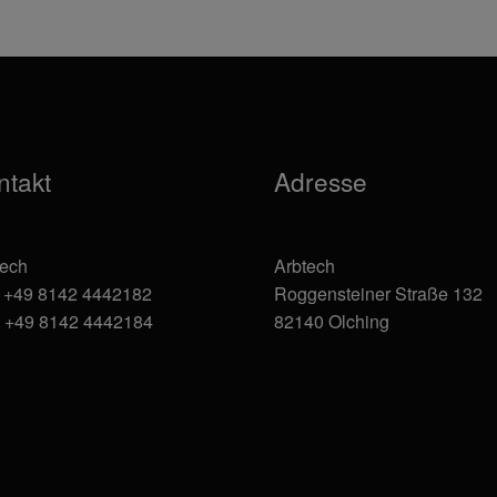
können
auf
der
Produktseite
gewählt
werden
ntakt
Adresse
tech
Arbtech
: +49 8142 4442182
Roggensteiner Straße 132
: +49 8142 4442184
82140 Olching