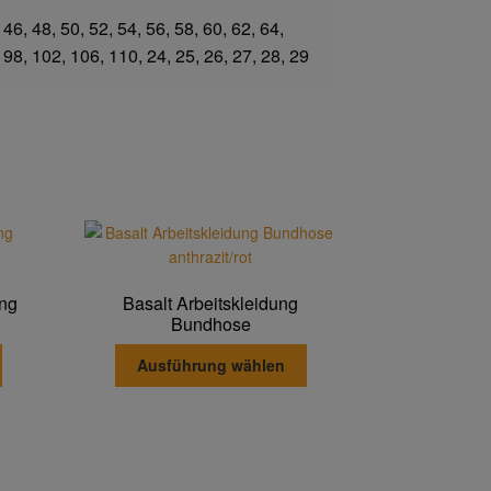
 46, 48, 50, 52, 54, 56, 58, 60, 62, 64,
 98, 102, 106, 110, 24, 25, 26, 27, 28, 29
ung
Basalt Arbeitskleidung
Bundhose
Dieses
Dieses
Ausführung wählen
Produkt
Produkt
weist
weist
mehrere
mehrere
Varianten
Varianten
auf.
auf.