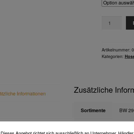
BW
290
Latzhose
Menge
Artikelnummer:
0
Kategorien:
Hos
Zusätzliche Infor
tzliche Informationen
Sortimente
BW 29
Farbe
kornbla
Dieses Angebot richtet sich ausschließlich an Unternehmer, Händler