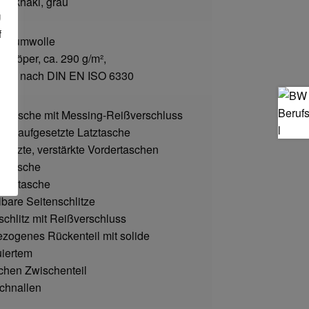
iß, khaki, grau
g
f
 Baumwolle
alköper, ca. 290 g/m²,
ffest nach DIN EN ISO 6330
atztasche mit Messing-Reißverschluss
lich aufgesetzte Latztasche
esetzte, verstärkte Vordertaschen
äßtasche
tabtasche
lbare Seitenschlitze
chlitz mit Reißverschluss
zogenes Rückenteil mit solide
uiertem
schen Zwischenteil
chnallen