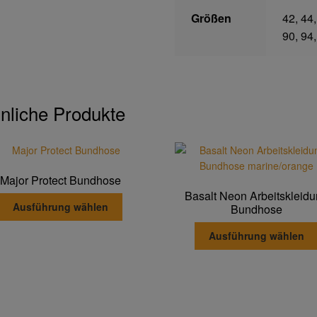
Größen
42, 44,
90, 94,
nliche Produkte
Major Protect Bundhose
Basalt Neon Arbeitskleid
Dieses
Ausführung wählen
Bundhose
Produkt
weist
Ausführung wählen
mehrere
Varianten
auf.
Die
Optionen