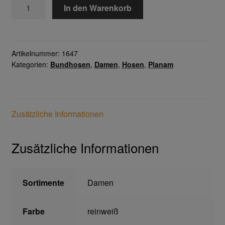
Damen
In den Warenkorb
Bundhose
Gesichtsschutz & Schutzbrillen
Mischgewebe
Menge
Berufsbekleidung
Artikelnummer:
1647
Kategorien:
Bundhosen
,
Damen
,
Hosen
,
Planam
Cofra
James & Nicholson
Zusätzliche Informationen
Planam
Zusätzliche Informationen
Bestellformular
Sortimente
Damen
Datenschutzerklärung
Hautschutz
Farbe
reinweiß