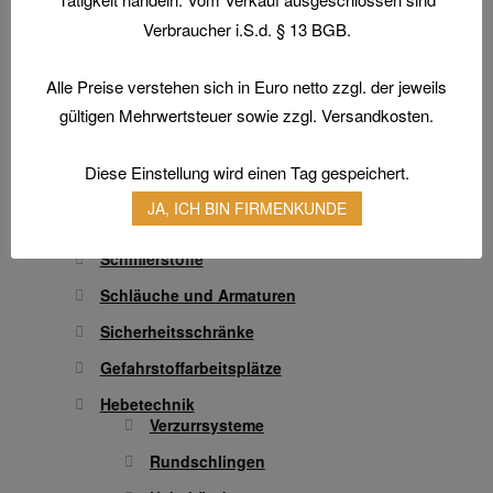
Atemschutz & Gehörschutz
Verbraucher i.S.d. § 13 BGB.
Gesichtsschutz & Schutzbrillen
Alle Preise verstehen sich in Euro netto zzgl. der jeweils
Hautschutz
gültigen Mehrwertsteuer sowie zzgl. Versandkosten.
Transferdruck & Stick
Technische Artikel
Diese Einstellung wird einen Tag gespeichert.
Antriebstechnik
JA, ICH BIN FIRMENKUNDE
Anschlagpuffer
Schmierstoffe
Schläuche und Armaturen
Sicherheitsschränke
Gefahrstoffarbeitsplätze
Hebetechnik
Verzurrsysteme
Rundschlingen