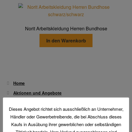
Varianten
werden
Transferdruck & Stick
auf.
Die
über uns
Optionen
Norit Arbeitskleidung Herren Bundhose
können
auf
Warenkorb
In den Warenkorb
der
Produktseite
gewählt
werden
Home
Aktionen und Angebote
Arbeitsschutz
Arbeitsschuhe / Sicherheitsschuhe
Dieses Angebot richtet sich ausschließlich an Unternehmer,
Händler oder Gewerbetreibende, die bei Abschluss dieses
Berufsbekleidung
Kaufs in Ausübung ihrer gewerblichen oder selbständigen
Arbeitshandschuhe
Tätigkeit handeln. Vom Verkauf ausgeschlossen sind