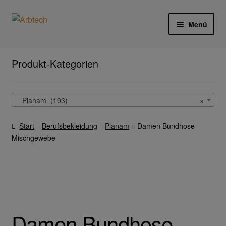
Zur
Zum
Menü
Navigation
Inhalt
springen
springen
Start
Produkt-Kategorien
AGB
Planam (193)
×
Aktionen und Angebote
Start
Berufsbekleidung
Planam
Damen Bundhose
Anfahrt
Mischgewebe
Arbeitsschutz
Arbeitshandschuhe
Ejendals
Damen Bundhose