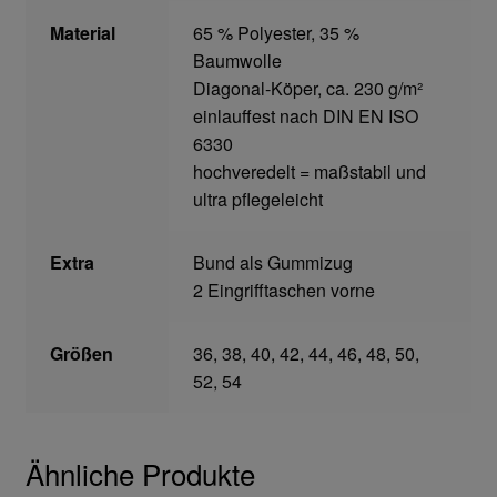
Home
Material
65 % Polyester, 35 %
Baumwolle
Imagefilm
Diagonal-Köper, ca. 230 g/m²
einlauffest nach DIN EN ISO
Impressum
6330
hochveredelt = maßstabil und
ultra pflegeleicht
Kassen
Kontakt
Extra
Bund als Gummizug
2 Eingrifftaschen vorne
Mein konto
Größen
36, 38, 40, 42, 44, 46, 48, 50,
Technische Artikel
52, 54
Anschlagpuffer
Ähnliche Produkte
Antriebstechnik