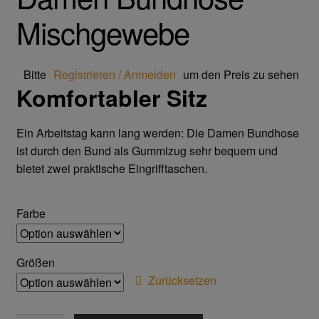
Trikot- Jersey- Strick- & Lederhandschuhe
Mischgewebe
Arbeitsschuhe/Sicherheitsschuhe
Bitte
Registrieren / Anmelden
um den Preis zu sehen
Abeba Berufsschuhe
Komfortabler Sitz
Abeba ESD Schuhe
Ein Arbeitstag kann lang werden: Die Damen Bundhose
ist durch den Bund als Gummizug sehr bequem und
Baak Sicherheitsschue
bietet zwei praktische Eingrifftaschen.
Cofra Sicherheitsschuhe
Farbe
Jalas Sicherheitschuhe
Größen
Atemschutz & Gehörschutz
Zurücksetzen
Moldex