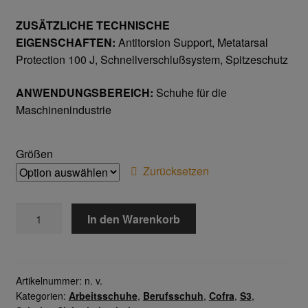
Home
ZUSÄTZLICHE TECHNISCHE
EIGENSCHAFTEN:
Antitorsion Support, Metatarsal
Imagefilm
Protection 100 J, Schnellverschlußsystem, Spitzeschutz
Impressum
ANWENDUNGSBEREICH:
Schuhe für die
Maschinenindustrie
Kassen
Größen
Kontakt
Zurücksetzen
Mein konto
IMPACT
In den Warenkorb
UK
Technische Artikel
S3
M
Anschlagpuffer
SRC
Artikelnummer:
n. v.
Kategorien:
Arbeitsschuhe
,
Berufsschuh
,
Cofra
,
S3
,
Menge
Antriebstechnik