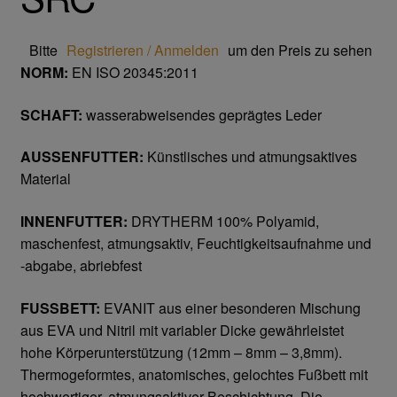
Trikot- Jersey- Strick- & Lederhandschuhe
Bitte
Registrieren / Anmelden
um den Preis zu sehen
Arbeitsschuhe/Sicherheitsschuhe
NORM:
EN ISO 20345:2011
Abeba Berufsschuhe
SCHAFT:
wasserabweisendes geprägtes Leder
AUSSENFUTTER:
Künstlisches und atmungsaktives
Abeba ESD Schuhe
Material
Baak Sicherheitsschue
INNENFUTTER:
DRYTHERM 100% Polyamid,
maschenfest, atmungsaktiv, Feuchtigkeitsaufnahme und
Cofra Sicherheitsschuhe
-abgabe, abriebfest
Jalas Sicherheitschuhe
FUSSBETT:
EVANIT aus einer besonderen Mischung
aus EVA und Nitril mit variabler Dicke gewährleistet
Atemschutz & Gehörschutz
hohe Körperunterstützung (12mm – 8mm – 3,8mm).
Thermogeformtes, anatomisches, gelochtes Fußbett mit
Moldex
hochwertiger, atmungsaktiver Beschichtung. Die