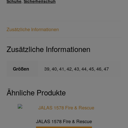
Schuhe
,
Sicherheitschuh
Gefahrstoffarbeitsplätze
Zusätzliche Informationen
Hebetechnik
Hebebänder
Zusätzliche Informationen
Rundschlingen
Größen
39, 40, 41, 42, 43, 44, 45, 46, 47
Verzurrsysteme
Ähnliche Produkte
Schläuche und Armaturen
Schmierstoffe
Sicherheitsschränke
JALAS 1578 Fire & Rescue