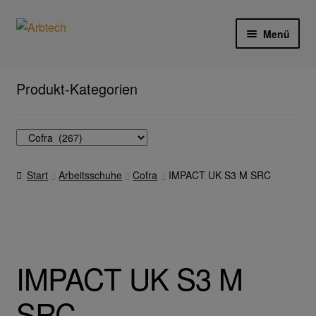
Zur
Zum
Menü
Navigation
Inhalt
springen
springen
Start
Produkt-Kategorien
AGB
Aktionen und Angebote
Start
Arbeitsschuhe
Cofra
IMPACT UK S3 M SRC
Anfahrt
Arbeitsschutz
Arbeitshandschuhe
IMPACT UK S3 M
Ejendals
SRC