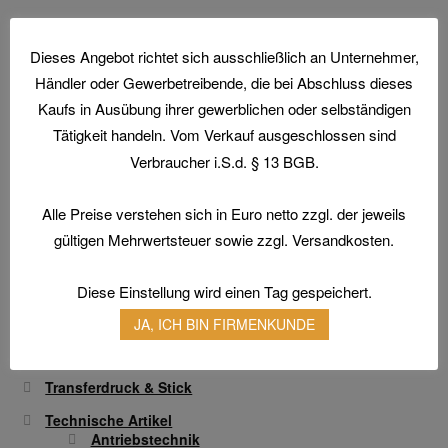
der
mehrere
Produktseite
Varianten
gewählt
Dieses Angebot richtet sich ausschließlich an Unternehmer,
auf.
werden
Händler oder Gewerbetreibende, die bei Abschluss dieses
Die
Home
Kaufs in Ausübung ihrer gewerblichen oder selbständigen
Optionen
Tätigkeit handeln. Vom Verkauf ausgeschlossen sind
Aktionen und Angebote
können
Verbraucher i.S.d. § 13 BGB.
Arbeitsschutz
auf
Arbeitsschuhe / Sicherheitsschuhe
der
Alle Preise verstehen sich in Euro netto zzgl. der jeweils
Produktseite
Berufsbekleidung
gültigen Mehrwertsteuer sowie zzgl. Versandkosten.
gewählt
Arbeitshandschuhe
werden
Atemschutz & Gehörschutz
Diese Einstellung wird einen Tag gespeichert.
Gesichtsschutz & Schutzbrillen
JA, ICH BIN FIRMENKUNDE
Hautschutz
Transferdruck & Stick
Technische Artikel
Antriebstechnik