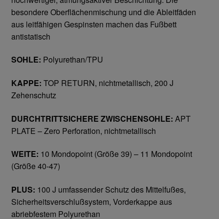
besondere Oberflächenmischung und die Ableitfäden
Gesichtsschutz & Schutzbrillen
aus leitfähigen Gespinsten machen das Fußbett
antistatisch
Berufsbekleidung
SOHLE:
Polyurethan/TPU
Cofra
KAPPE:
TOP RETURN, nichtmetallisch, 200 J
Zehenschutz
James & Nicholson
DURCHTRITTSICHERE ZWISCHENSOHLE:
APT
Planam
PLATE – Zero Perforation, nichtmetallisch
Bestellformular
WEITE:
10 Mondopoint (Größe 39) – 11 Mondopoint
(Größe 40-47)
Datenschutzerklärung
PLUS:
100 J umfassender Schutz des Mittelfußes,
Sicherheitsverschlußsystem, Vorderkappe aus
Hautschutz
abriebfestem Polyurethan