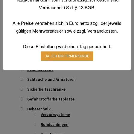
Atemschutz & Gehörschutz
Verbraucher i.S.d. § 13 BGB.
Gesichtsschutz & Schutzbrillen
Alle Preise verstehen sich in Euro netto zzgl. der jeweils
Hautschutz
gültigen Mehrwertsteuer sowie zzgl. Versandkosten.
Transferdruck & Stick
Technische Artikel
Diese Einstellung wird einen Tag gespeichert.
Antriebstechnik
JA, ICH BIN FIRMENKUNDE
Anschlagpuffer
Schmierstoffe
Schläuche und Armaturen
Sicherheitsschränke
Gefahrstoffarbeitsplätze
Hebetechnik
Verzurrsysteme
Rundschlingen