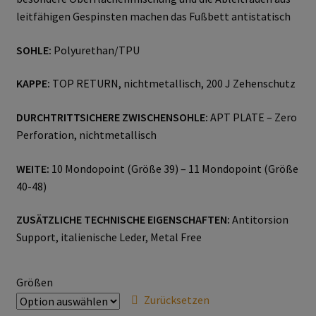
leitfähigen Gespinsten machen das Fußbett antistatisch
Gesichtsschutz & Schutzbrillen
SOHLE:
Polyurethan/TPU
Berufsbekleidung
KAPPE:
TOP RETURN, nichtmetallisch, 200 J Zehenschutz
Cofra
DURCHTRITTSICHERE ZWISCHENSOHLE:
APT PLATE – Zero
Perforation, nichtmetallisch
James & Nicholson
WEITE:
10 Mondopoint (Größe 39) – 11 Mondopoint (Größe
Planam
40-48)
ZUSÄTZLICHE TECHNISCHE EIGENSCHAFTEN:
Antitorsion
Bestellformular
Support, italienische Leder, Metal Free
Datenschutzerklärung
Größen
Hautschutz
Zurücksetzen