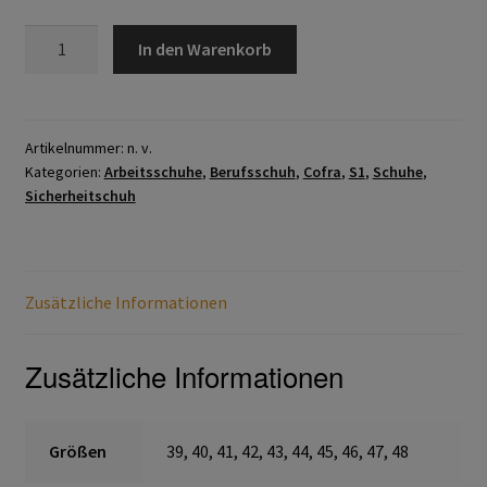
Home
LA
In den Warenkorb
GOMERA
Imagefilm
S1
P
Impressum
SRC
Artikelnummer:
n. v.
Kategorien:
Arbeitsschuhe
,
Berufsschuh
,
Cofra
,
S1
,
Schuhe
,
Menge
Sicherheitschuh
Kassen
Kontakt
Zusätzliche Informationen
Mein konto
Zusätzliche Informationen
Technische Artikel
Anschlagpuffer
Größen
39, 40, 41, 42, 43, 44, 45, 46, 47, 48
Antriebstechnik