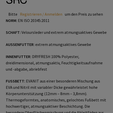
Trikot- Jersey- Strick- & Lederhandschuhe
Bitte
Registrieren / Anmelden
um den Preis zu sehen
Arbeitsschuhe/Sicherheitsschuhe
NORM:
EN ISO 20345:2011
Abeba Berufsschuhe
SCHAFT:
Veloursleder und extrem atmungsaktives Gewebe
AUSSENFUTTER:
extrem atmungsaktives Gewebe
Abeba ESD Schuhe
INNENFUTTER:
DRYFRESH 100% Polyester,
Baak Sicherheitsschue
dreidimensional, atmungsaktiv, Feuchtigkeitsaufnahme
und -abgabe, abriebfest
Cofra Sicherheitsschuhe
FUSSBETT:
EVANIT aus einer besonderen Mischung aus
Jalas Sicherheitschuhe
EVA und Nitril mit variabler Dicke gewährleistet hohe
Körperunterstützung (12mm – 8mm – 3,8mm).
Atemschutz & Gehörschutz
Thermogeformtes, anatomisches, gelochtes Fußbett mit
hochwertiger, atmungsaktiver Beschichtung. Die
Moldex
besondere Oberflächenmischung und die Ableitfäden aus