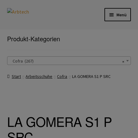
Zur
Zum
Menü
Navigation
Inhalt
springen
springen
Start
Produkt-Kategorien
AGB
×
Cofra (267)
Aktionen und Angebote
Start
Arbeitsschuhe
Cofra
LA GOMERA S1 P SRC
Anfahrt
Arbeitsschutz
Arbeitshandschuhe
LA GOMERA S1 P
Ejendals
SRC