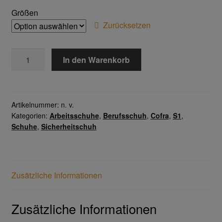
Home
Größen
Zurücksetzen
Imagefilm
LEVANZO
In den Warenkorb
Impressum
S1
P
Kassen
SRC
Menge
Artikelnummer:
n. v.
Kategorien:
Arbeitsschuhe
,
Berufsschuh
,
Cofra
,
S1
,
Kontakt
Schuhe
,
Sicherheitschuh
Mein konto
Technische Artikel
Zusätzliche Informationen
Anschlagpuffer
Zusätzliche Informationen
Antriebstechnik