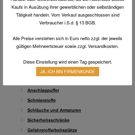
auf
Arbeitsschuhe / Sicherheitsschuhe
Kaufs in Ausübung ihrer gewerblichen oder selbständigen
der
Tätigkeit handeln. Vom Verkauf ausgeschlossen sind
Produktseite
Berufsbekleidung
gewählt
Verbraucher i.S.d. § 13 BGB.
Arbeitshandschuhe
werden
Atemschutz & Gehörschutz
Alle Preise verstehen sich in Euro netto zzgl. der jeweils
Gesichtsschutz & Schutzbrillen
gültigen Mehrwertsteuer sowie zzgl. Versandkosten.
Hautschutz
Diese Einstellung wird einen Tag gespeichert.
Transferdruck & Stick
JA, ICH BIN FIRMENKUNDE
Technische Artikel
Antriebstechnik
Anschlagpuffer
Schmierstoffe
Schläuche und Armaturen
Sicherheitsschränke
Gefahrstoffarbeitsplätze