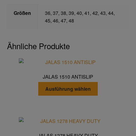
Größen
36, 37, 38, 39, 40, 41, 42, 43, 44,
Gefahrstoffarbeitsplätze
45, 46, 47, 48
Hebetechnik
Ähnliche Produkte
Hebebänder
Rundschlingen
JALAS 1510 ANTISLIP
Verzurrsysteme
Dieses
Ausführung wählen
Produkt
Schläuche und Armaturen
weist
mehrere
Schmierstoffe
Varianten
auf.
Sicherheitsschränke
Die
JALAS 1278 HEAVY DUTY