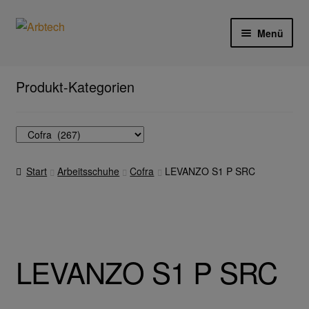
Zur
Zum
Menü
Navigation
Inhalt
springen
springen
Start
Produkt-Kategorien
AGB
Aktionen und Angebote
Start
Arbeitsschuhe
Cofra
LEVANZO S1 P SRC
Anfahrt
Arbeitsschutz
Arbeitshandschuhe
LEVANZO S1 P SRC
Ejendals