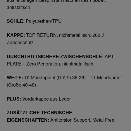
antistatisch
Gesichtsschutz & Schutzbrillen
SOHLE:
Polyurethan/TPU
Berufsbekleidung
KAPPE:
TOP RETURN, nichtmetallisch, 200 J
Zehenschutz
Cofra
DURCHTRITTSICHERE ZWISCHENSOHLE:
APT
James & Nicholson
PLATE – Zero Perforation, nichtmetallisch
Planam
WEITE:
10 Mondopoint (Größe 36-39) – 11 Mondopoint
(Größe 40-48)
Bestellformular
PLUS:
Vorderkappe aus Leder
Datenschutzerklärung
ZUSÄTZLICHE TECHNISCHE
EIGENSCHAFTEN:
Antitorsion Support, Metal Free
Hautschutz