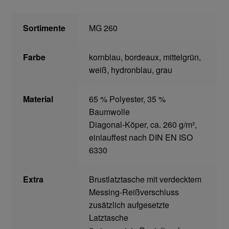
Home
Sortimente
MG 260
Imagefilm
Farbe
kornblau, bordeaux, mittelgrün,
Impressum
weiß, hydronblau, grau
Kassen
Material
65 % Polyester, 35 %
Baumwolle
Kontakt
Diagonal-Köper, ca. 260 g/m²,
einlauffest nach DIN EN ISO
Mein konto
6330
Technische Artikel
Extra
Brustlatztasche mit verdecktem
Messing-Reißverschluss
Anschlagpuffer
zusätzlich aufgesetzte
Latztasche
Antriebstechnik