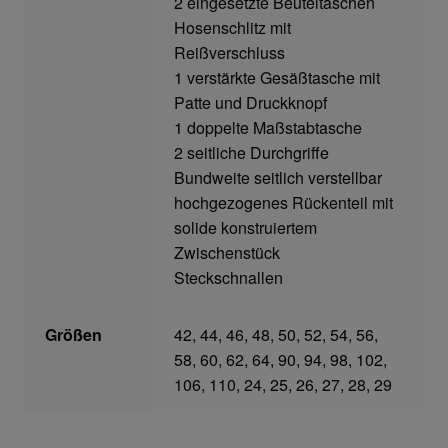
2 eingesetzte Beuteltaschen
Hosenschlitz mit
Reißverschluss
Gefahrstoffarbeitsplätze
1 verstärkte Gesäßtasche mit
Patte und Druckknopf
Hebetechnik
1 doppelte Maßstabtasche
2 seitliche Durchgriffe
Hebebänder
Bundweite seitlich verstellbar
hochgezogenes Rückenteil mit
Rundschlingen
solide konstruiertem
Zwischenstück
Verzurrsysteme
Steckschnallen
Schläuche und Armaturen
Größen
42, 44, 46, 48, 50, 52, 54, 56,
58, 60, 62, 64, 90, 94, 98, 102,
Schmierstoffe
106, 110, 24, 25, 26, 27, 28, 29
Sicherheitsschränke