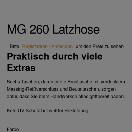
Trikot- Jersey- Strick- & Lederhandschuhe
Arbeitsschuhe/Sicherheitsschuhe
MG 260 Latzhose
Abeba Berufsschuhe
Bitte
Registrieren / Anmelden
um den Preis zu sehen
Praktisch durch viele
Abeba ESD Schuhe
Extras
Baak Sicherheitsschue
Sechs Taschen, darunter die Brusttasche mit verdecktem
Cofra Sicherheitsschuhe
Messing-Reißverschluss und Beuteltaschen, sorgen
dafür, dass Sie beim Handwerken alles griffbereit haben.
Jalas Sicherheitschuhe
Kein UV-Schutz bei weißer Bekleidung
Atemschutz & Gehörschutz
Farbe
Moldex