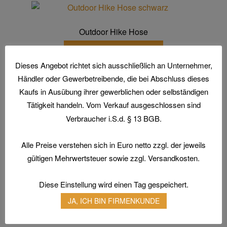
gewählt
werden
Outdoor Hike Hose
Dieses
Ausführung wählen
Produkt
Dieses Angebot richtet sich ausschließlich an Unternehmer,
weist
Händler oder Gewerbetreibende, die bei Abschluss dieses
mehrere
Kaufs in Ausübung ihrer gewerblichen oder selbständigen
Varianten
Tätigkeit handeln. Vom Verkauf ausgeschlossen sind
auf.
Verbraucher i.S.d. § 13 BGB.
Die
Home
Optionen
Aktionen und Angebote
Alle Preise verstehen sich in Euro netto zzgl. der jeweils
können
gültigen Mehrwertsteuer sowie zzgl. Versandkosten.
Arbeitsschutz
auf
Arbeitsschuhe / Sicherheitsschuhe
der
Diese Einstellung wird einen Tag gespeichert.
Produktseite
Berufsbekleidung
gewählt
JA, ICH BIN FIRMENKUNDE
Arbeitshandschuhe
werden
Atemschutz & Gehörschutz