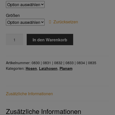
Gesichtsschutz & Schutzbrillen
Größen
Zurücksetzen
Berufsbekleidung
MG
Cofra
In den Warenkorb
260
Latzhose
James & Nicholson
Menge
Artikelnummer:
0830 | 0831 | 0832 | 0833 | 0834 | 0835
Planam
Kategorien:
Hosen
,
Latzhosen
,
Planam
Bestellformular
Zusätzliche Informationen
Datenschutzerklärung
Hautschutz
Zusätzliche Informationen