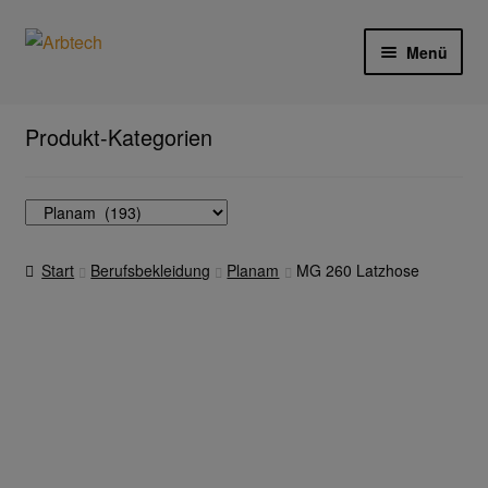
Zur
Zum
Menü
Navigation
Inhalt
springen
springen
Start
Produkt-Kategorien
AGB
Aktionen und Angebote
Start
Berufsbekleidung
Planam
MG 260 Latzhose
Anfahrt
Arbeitsschutz
Arbeitshandschuhe
Ejendals