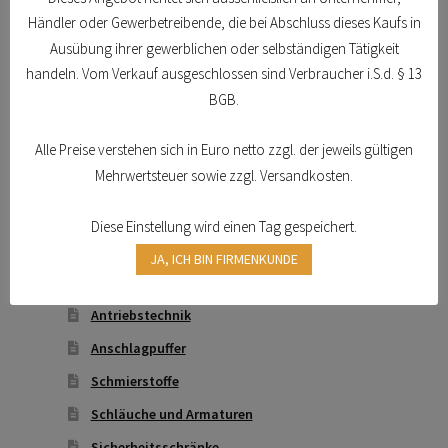
Aktionen und Angebote
Händler oder Gewerbetreibende, die bei Abschluss dieses Kaufs in
können
Arbeitsschutz
auf
Ausübung ihrer gewerblichen oder selbständigen Tätigkeit
Arbeitsschuhe / Sicherheitsschuhe
der
handeln. Vom Verkauf ausgeschlossen sind Verbraucher i.S.d. § 13
Produktseite
Berufsbekleidung
BGB.
gewählt
Arbeitshandschuhe
werden
Alle Preise verstehen sich in Euro netto zzgl. der jeweils gültigen
Atemschutz & Gehörschutz
Mehrwertsteuer sowie zzgl. Versandkosten.
Gesichtsschutz & Schutzbrillen
Diese Einstellung wird einen Tag gespeichert.
Hautschutz
JA, ICH BIN FIRMENKUNDE
Transferdruck & Stick
Technische Artikel
Antriebstechnik
Anschlagpuffer
Schmierstoffe
Schläuche und Armaturen
Sicherheitsschränke