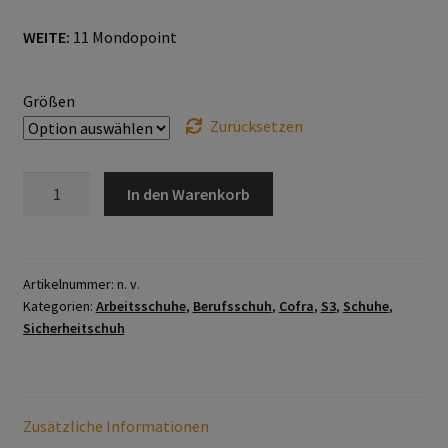
Datenschutzerklärung
WEITE:
11 Mondopoint
Hautschutz
Größen
Zurücksetzen
Home
NEW
Imagefilm
In den Warenkorb
GHOST
BROWN
Impressum
S3
SRC
Artikelnummer:
n. v.
Kassen
Kategorien:
Arbeitsschuhe
,
Berufsschuh
,
Cofra
,
S3
,
Schuhe
,
Menge
Sicherheitschuh
Kontakt
Mein konto
Zusätzliche Informationen