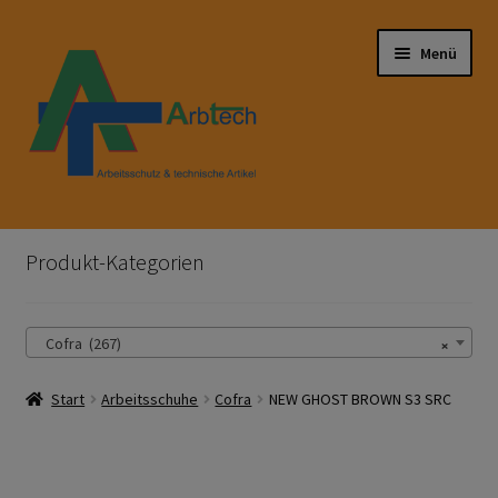
Zur
Zum
Menü
Navigation
Inhalt
springen
springen
Start
Produkt-Kategorien
AGB
×
Cofra (267)
Aktionen und Angebote
Start
Arbeitsschuhe
Cofra
NEW GHOST BROWN S3 SRC
Anfahrt
Arbeitsschutz