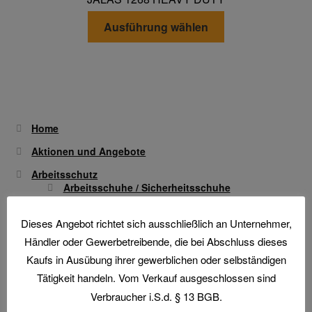
Optionen
Dieses
Transferdruck & Stick
können
Ausführung wählen
Produkt
auf
weist
über uns
der
mehrere
Produktseite
Varianten
gewählt
Warenkorb
auf.
werden
Die
Home
Optionen
Aktionen und Angebote
können
Arbeitsschutz
auf
Arbeitsschuhe / Sicherheitsschuhe
der
Produktseite
Berufsbekleidung
Dieses Angebot richtet sich ausschließlich an Unternehmer,
gewählt
Arbeitshandschuhe
Händler oder Gewerbetreibende, die bei Abschluss dieses
werden
Atemschutz & Gehörschutz
Kaufs in Ausübung ihrer gewerblichen oder selbständigen
Tätigkeit handeln. Vom Verkauf ausgeschlossen sind
Gesichtsschutz & Schutzbrillen
Verbraucher i.S.d. § 13 BGB.
Hautschutz