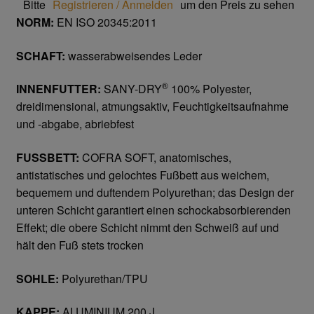
Bitte
Registrieren / Anmelden
um den Preis zu sehen
Trikot- Jersey- Strick- & Lederhandschuhe
NORM:
EN ISO 20345:2011
Arbeitsschuhe/Sicherheitsschuhe
SCHAFT:
wasserabweisendes Leder
Abeba Berufsschuhe
®
INNENFUTTER:
SANY-DRY
100% Polyester,
dreidimensional, atmungsaktiv, Feuchtigkeitsaufnahme
und -abgabe, abriebfest
Abeba ESD Schuhe
FUSSBETT:
COFRA SOFT, anatomisches,
Baak Sicherheitsschue
antistatisches und gelochtes Fußbett aus weichem,
bequemem und duftendem Polyurethan; das Design der
Cofra Sicherheitsschuhe
unteren Schicht garantiert einen schockabsorbierenden
Effekt; die obere Schicht nimmt den Schweiß auf und
Jalas Sicherheitschuhe
hält den Fuß stets trocken
Atemschutz & Gehörschutz
SOHLE:
Polyurethan/TPU
Moldex
KAPPE:
ALUMINIUM 200 J