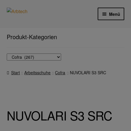
Zur
Zum
Menü
Navigation
Inhalt
springen
springen
Start
Produkt-Kategorien
AGB
Aktionen und Angebote
Start
Arbeitsschuhe
Cofra
NUVOLARI S3 SRC
Anfahrt
Arbeitsschutz
Arbeitshandschuhe
NUVOLARI S3 SRC
Ejendals