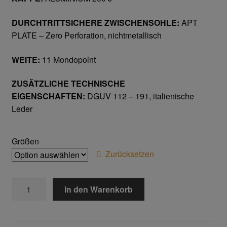
DURCHTRITTSICHERE ZWISCHENSOHLE:
APT
Gesichtsschutz & Schutzbrillen
PLATE – Zero Perforation, nichtmetallisch
Berufsbekleidung
WEITE:
11 Mondopoint
Cofra
ZUSÄTZLICHE TECHNISCHE
EIGENSCHAFTEN:
DGUV 112 – 191, italienische
James & Nicholson
Leder
Planam
Größen
Zurücksetzen
Bestellformular
NUVOLARI
Datenschutzerklärung
In den Warenkorb
S3
SRC
Hautschutz
Menge