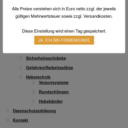
Transferdruck & Stick
Alle Preise verstehen sich in Euro netto zzgl. der jeweils
Technische Artikel
gültigen Mehrwertsteuer sowie zzgl. Versandkosten.
Antriebstechnik
Anschlagpuffer
Diese Einstellung wird einen Tag gespeichert.
Schmierstoffe
JA, ICH BIN FIRMENKUNDE
Schläuche und Armaturen
Sicherheitsschränke
Gefahrstoffarbeitsplätze
Hebetechnik
Verzurrsysteme
Rundschlingen
Hebebänder
Datenschutzerklärung
Kontakt