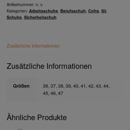
Artikelnummer:
n. v.
Home
Kategorien:
Arbeitsschuhe
,
Berufsschuh
,
Cofra
,
S3
,
Schuhe
,
Sicherheitschuh
Imagefilm
Impressum
Zusätzliche Informationen
Kassen
Zusätzliche Informationen
Kontakt
Mein konto
Größen
36, 37, 38, 39, 40, 41, 42, 43, 44,
45, 46, 47
Technische Artikel
Anschlagpuffer
Ähnliche Produkte
Antriebstechnik