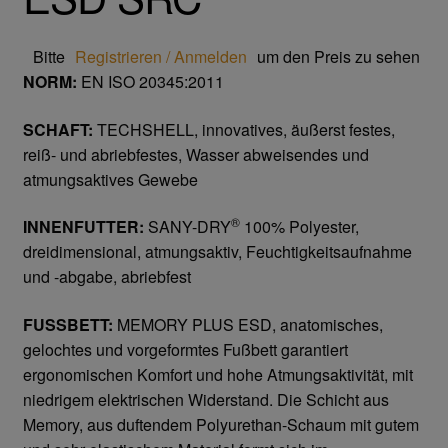
Trikot- Jersey- Strick- & Lederhandschuhe
Bitte
Registrieren / Anmelden
um den Preis zu sehen
Arbeitsschuhe/Sicherheitsschuhe
NORM:
EN ISO 20345:2011
Abeba Berufsschuhe
SCHAFT:
TECHSHELL, innovatives, äußerst festes,
reiß- und abriebfestes, Wasser abweisendes und
Abeba ESD Schuhe
atmungsaktives Gewebe
®
INNENFUTTER:
SANY-DRY
100% Polyester,
Baak Sicherheitsschue
dreidimensional, atmungsaktiv, Feuchtigkeitsaufnahme
und -abgabe, abriebfest
Cofra Sicherheitsschuhe
FUSSBETT:
MEMORY PLUS ESD, anatomisches,
Jalas Sicherheitschuhe
gelochtes und vorgeformtes Fußbett garantiert
ergonomischen Komfort und hohe Atmungsaktivität, mit
Atemschutz & Gehörschutz
niedrigem elektrischen Widerstand. Die Schicht aus
Memory, aus duftendem Polyurethan-Schaum mit gutem
Moldex