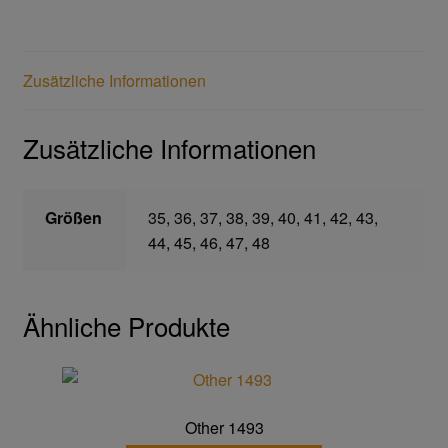
Gefahrstoffarbeitsplätze
Zusätzliche Informationen
Hebetechnik
Zusätzliche Informationen
Hebebänder
Rundschlingen
Größen
35, 36, 37, 38, 39, 40, 41, 42, 43,
44, 45, 46, 47, 48
Verzurrsysteme
Schläuche und Armaturen
Ähnliche Produkte
Schmierstoffe
Sicherheitsschränke
Other 1493