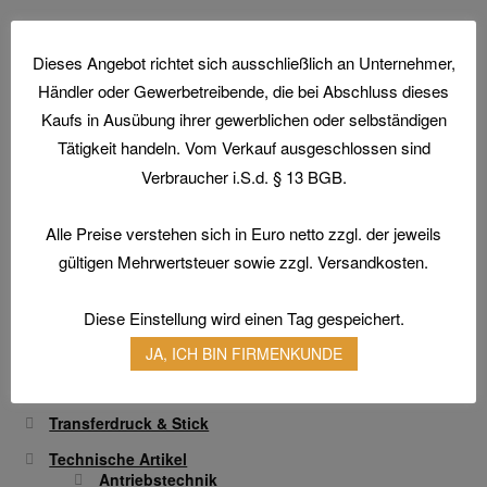
weist
der
mehrere
Produktseite
Varianten
gewählt
Dieses Angebot richtet sich ausschließlich an Unternehmer,
auf.
werden
Händler oder Gewerbetreibende, die bei Abschluss dieses
Die
Home
Kaufs in Ausübung ihrer gewerblichen oder selbständigen
Optionen
Tätigkeit handeln. Vom Verkauf ausgeschlossen sind
Aktionen und Angebote
können
Verbraucher i.S.d. § 13 BGB.
Arbeitsschutz
auf
Arbeitsschuhe / Sicherheitsschuhe
der
Alle Preise verstehen sich in Euro netto zzgl. der jeweils
Produktseite
Berufsbekleidung
gültigen Mehrwertsteuer sowie zzgl. Versandkosten.
gewählt
Arbeitshandschuhe
werden
Atemschutz & Gehörschutz
Diese Einstellung wird einen Tag gespeichert.
Gesichtsschutz & Schutzbrillen
JA, ICH BIN FIRMENKUNDE
Hautschutz
Transferdruck & Stick
Technische Artikel
Antriebstechnik