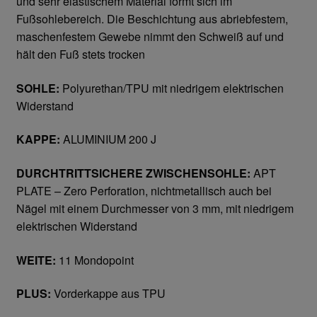
und sehr elastischem Material formt sich im
Fußsohlebereich. Die Beschichtung aus abriebfestem,
Gesichtsschutz & Schutzbrillen
maschenfestem Gewebe nimmt den Schweiß auf und
hält den Fuß stets trocken
Berufsbekleidung
SOHLE:
Polyurethan/TPU mit niedrigem elektrischen
Widerstand
Cofra
KAPPE:
ALUMINIUM 200 J
James & Nicholson
DURCHTRITTSICHERE ZWISCHENSOHLE:
APT
Planam
PLATE – Zero Perforation, nichtmetallisch auch bei
Nägel mit einem Durchmesser von 3 mm, mit niedrigem
Bestellformular
elektrischen Widerstand
Datenschutzerklärung
WEITE:
11 Mondopoint
PLUS:
Vorderkappe aus TPU
Hautschutz