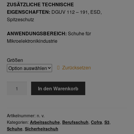
ZUSÄTZLICHE TECHNISCHE
Home
EIGENSCHAFTEN:
DGUV 112 – 191, ESD,
Spitzeschutz
Imagefilm
ANWENDUNGSBEREICH:
Schuhe für
Impressum
Mikroelektronikindustrie
Kassen
Größen
Zurücksetzen
Kontakt
SUPPORTERS
Mein konto
In den Warenkorb
S3
ESD
Technische Artikel
SRC
Menge
Artikelnummer:
n. v.
Anschlagpuffer
Kategorien:
Arbeitsschuhe
,
Berufsschuh
,
Cofra
,
S3
,
Schuhe
,
Sicherheitschuh
Antriebstechnik