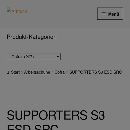
Zur
Zum
Menü
Navigation
Inhalt
springen
springen
Start
Produkt-Kategorien
AGB
Aktionen und Angebote
Start
Arbeitsschuhe
Cofra
SUPPORTERS S3 ESD SRC
Anfahrt
Arbeitsschutz
Arbeitshandschuhe
SUPPORTERS S3
Ejendals
ESD SRC