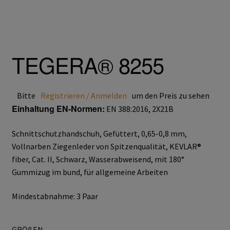
Atemschutz & Gehörschutz
Moldex
TEGERA® 8255
Gesichtsschutz & Schutzbrillen
Bitte
Registrieren / Anmelden
um den Preis zu sehen
Einhaltung EN-Normen:
Berufsbekleidung
EN 388:2016, 2X21B
Schnittschutzhandschuh, Gefüttert, 0,65-0,8 mm,
Cofra
Vollnarben Ziegenleder von Spitzenqualität, KEVLAR®
fiber, Cat. II, Schwarz, Wasserabweisend, mit 180°
James & Nicholson
Gummizug im bund, für allgemeine Arbeiten
Planam
Mindestabnahme: 3 Paar
Bestellformular
GRÖßEN