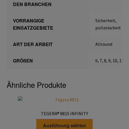
DEN BRANCHEN
Schmierstoffe
VORRANGIGE
Sicherheit,
Sicherheitsschränke
EINSATZGEBIETE
polizeiarbeit
Transferdruck & Stick
ART DER ARBEIT
Allround
über uns
GRÖßEN
6, 7, 8, 9, 10, 11, 1
Warenkorb
Ähnliche Produkte
TEGERA® 8815 INFINITY
Dieses
Ausführung wählen