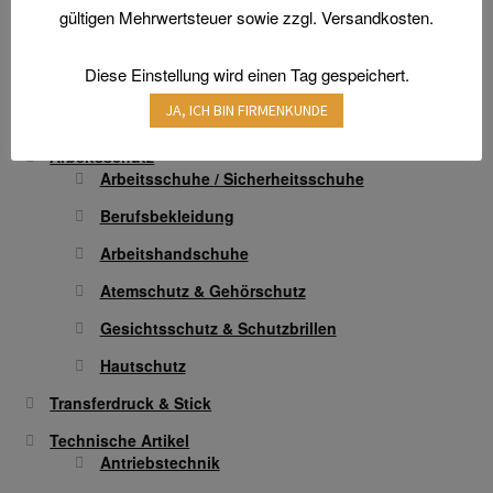
gültigen Mehrwertsteuer sowie zzgl. Versandkosten.
Varianten
gewählt
auf.
werden
Diese Einstellung wird einen Tag gespeichert.
Die
Home
Optionen
JA, ICH BIN FIRMENKUNDE
Aktionen und Angebote
können
Arbeitsschutz
auf
Arbeitsschuhe / Sicherheitsschuhe
der
Produktseite
Berufsbekleidung
gewählt
Arbeitshandschuhe
werden
Atemschutz & Gehörschutz
Gesichtsschutz & Schutzbrillen
Hautschutz
Transferdruck & Stick
Technische Artikel
Antriebstechnik