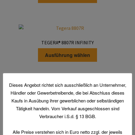
Produkt
weist
mehrere
Varianten
auf.
Die
TEGERA® 8807R INFINITY
Optionen
Dieses
können
Ausführung wählen
Produkt
auf
weist
der
mehrere
Produktseite
Varianten
gewählt
Dieses Angebot richtet sich ausschließlich an Unternehmer,
auf.
werden
Händler oder Gewerbetreibende, die bei Abschluss dieses
Die
Kaufs in Ausübung ihrer gewerblichen oder selbständigen
TEGERA® 7794
Optionen
Tätigkeit handeln. Vom Verkauf ausgeschlossen sind
Dieses
können
Ausführung wählen
Verbraucher i.S.d. § 13 BGB.
Produkt
auf
weist
der
Alle Preise verstehen sich in Euro netto zzgl. der jeweils
mehrere
Produktseite