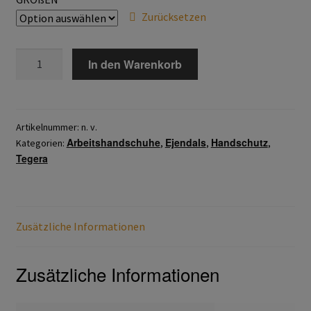
Zurücksetzen
Datenschutzerklärung
Hautschutz
TEGERA®
In den Warenkorb
8255
Menge
Home
Artikelnummer:
n. v.
Imagefilm
Arbeitshandschuhe
Ejendals
Handschutz
Kategorien:
,
,
,
Tegera
Impressum
Kassen
Zusätzliche Informationen
Kontakt
Zusätzliche Informationen
Mein konto