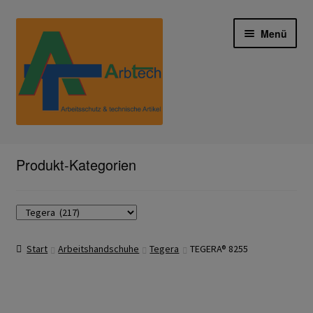
Zur
Zum
Menü
Navigation
Inhalt
springen
springen
Start
Produkt-Kategorien
AGB
Aktionen und Angebote
Start
Arbeitshandschuhe
Tegera
TEGERA® 8255
Anfahrt
Arbeitsschutz