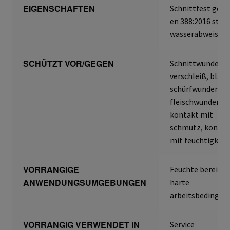
Technische Artikel
EIGENSCHAFTEN
Schnittfest gem
en 388:2016 stufe
Anschlagpuffer
wasserabweisen
Antriebstechnik
SCHÜTZT VOR/GEGEN
Schnittwunden,
verschleiß, blase
Gefahrstoffarbeitsplätze
schürfwunden,
fleischwunden,
Hebetechnik
kontakt mit
schmutz, kontak
Hebebänder
mit feuchtigkeit
Rundschlingen
VORRANGIGE
Feuchte bereiche
ANWENDUNGSUMGEBUNGEN
harte
Verzurrsysteme
arbeitsbedingun
Schläuche und Armaturen
VORRANGIG VERWENDET IN
Service