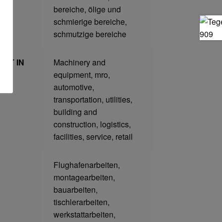
bereiche, ölige und
schmierige bereiche,
schmutzige bereiche
ET IN
Machinery and
equipment, mro,
automotive,
transportation, utilities,
building and
construction, logistics,
facilities, service, retail
Flughafenarbeiten,
montagearbeiten,
bauarbeiten,
tischlerarbeiten,
werkstattarbeiten,