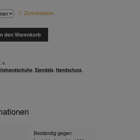
Zurücksetzen
In den Warenkorb
. v.
eitshandschuhe
,
Ejendals
,
Handschutz
,
mationen
Beständig gegen