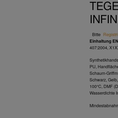
TEGE
INFIN
Bitte
Registr
Einhaltung E
407:2004, X1
Synthetikhandsc
PU, Handfläche
Schaum-Griffmus
Schwarz, Gelb
100°C, DMF (DMF
Wasserdichte I
Mindestabnahm