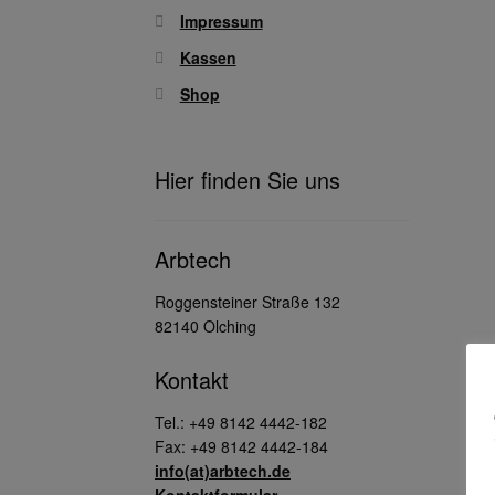
Impressum
Kassen
Shop
Hier finden Sie uns
Arbtech
Roggensteiner Straße 132
82140 Olching
Kontakt
Tel.: +49 8142 4442-182
Fax: +49 8142 4442-184
info(at)arbtech.de
Kontaktformular