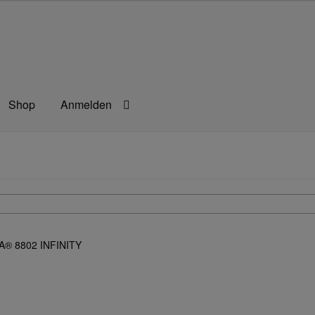
Shop
Anmelden
rbeitsschutz
Berufsbekleidung
Bestellformular
agefilm
Impressum
Kassen
Kontakt
Mein konto
Technische Arti
® 8802 INFINITY