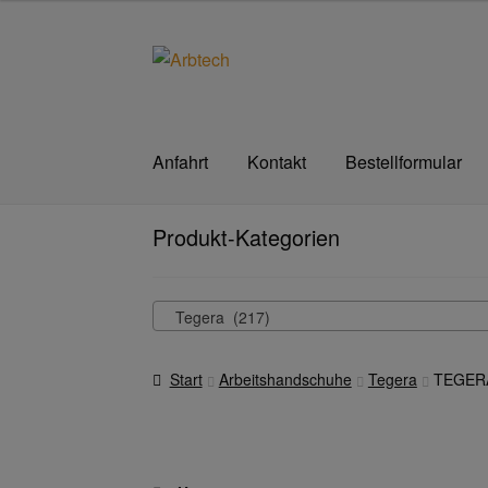
Zur
Zum
Navigation
Inhalt
springen
springen
Anfahrt
Kontakt
Bestellformular
Start
AGB
Aktionen und Angebote
Anfahrt
A
Produkt-Kategorien
Datenschutzerklärung
Hautschutz
Home
Im
Tegera (217)
Transferdruck & Stick
über uns
Warenkorb
Start
Arbeitshandschuhe
Tegera
TEGERA