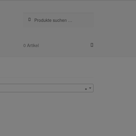
Suchen
Suchen
nach:
0 Artikel
kel
×