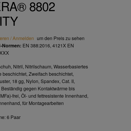
RA® 8802
ITY
ieren / Anmelden
um den Preis zu sehen
N-Normen:
EN 388:2016, 4121X EN
XXXX
huh, Nitril, Nitrilschaum, Wasserbasiertes
 beschichtet, Zweifach beschichtet,
ter, 18 gg, Nylon, Spandex, Cat. II,
, Beständig gegen Kontaktwärme bis
a)-frei, Öl- und fettresistente Innenhand,
nnenhand, für Montagearbeiten
e: 6 Paar