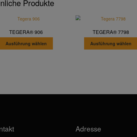
nliche Produkte
TEGERA® 906
TEGERA® 7798
Dieses
Ausführung wählen
Ausführung wählen
Produkt
weist
mehrere
Varianten
auf.
Die
Optionen
können
auf
der
Produktseite
gewählt
ntakt
Adresse
werden