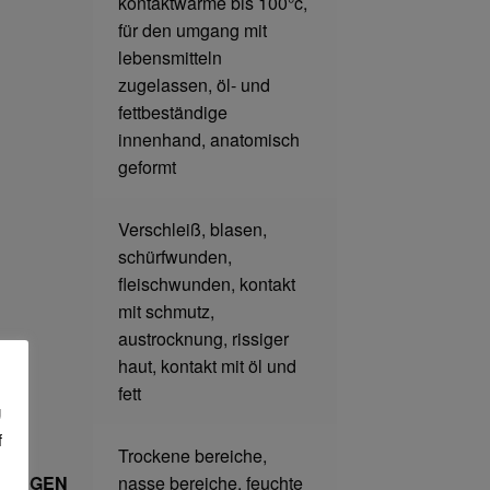
kontaktwärme bis 100°c,
für den umgang mit
lebensmitteln
zugelassen, öl- und
fettbeständige
innenhand, anatomisch
geformt
Verschleiß, blasen,
schürfwunden,
fleischwunden, kontakt
mit schmutz,
austrocknung, rissiger
haut, kontakt mit öl und
fett
g
f
Trockene bereiche,
BUNGEN
nasse bereiche, feuchte