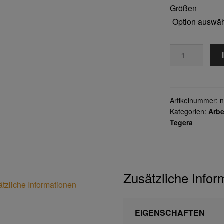
Größen
TEGERA®
8802
INFINITY
Menge
Artikelnummer:
n
Kategorien:
Arb
Tegera
Zusätzliche Infor
tzliche Informationen
EIGENSCHAFTEN