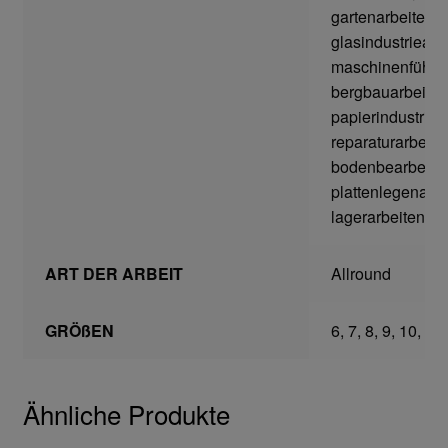
gartenarbeiten,
Transferdruck & Stick
glasindustriearb
maschinenführer
über uns
bergbauarbeiten
papierindustriea
Warenkorb
reparaturarbeite
bodenbearbeitun
plattenlegenarbe
lagerarbeiten
ART DER ARBEIT
Allround
GRÖßEN
6, 7, 8, 9, 10, 11
Ähnliche Produkte