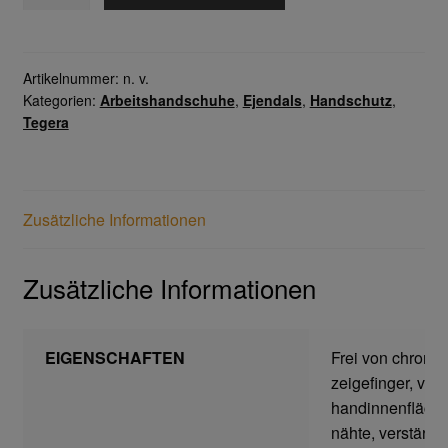
9111
Menge
Gesichtsschutz & Schutzbrillen
Artikelnummer:
n. v.
Berufsbekleidung
Kategorien:
Arbeitshandschuhe
,
Ejendals
,
Handschutz
,
Tegera
Cofra
James & Nicholson
Zusätzliche Informationen
Planam
Zusätzliche Informationen
Bestellformular
EIGENSCHAFTEN
Frei von chrom, 
Datenschutzerklärung
zeigefinger, vers
handinnenfläche,
Hautschutz
nähte, verstärkt