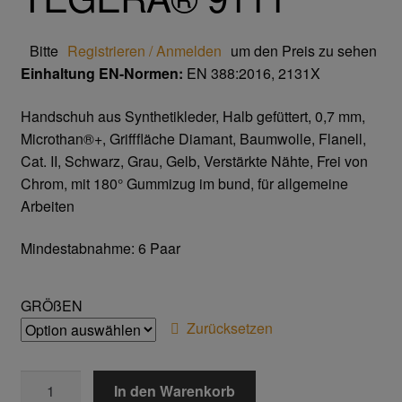
Trikot- Jersey- Strick- & Lederhandschuhe
Bitte
Registrieren / Anmelden
um den Preis zu sehen
Arbeitsschuhe/Sicherheitsschuhe
Einhaltung EN-Normen:
EN 388:2016, 2131X
Abeba Berufsschuhe
Handschuh aus Synthetikleder, Halb gefüttert, 0,7 mm,
Microthan®+, Grifffläche Diamant, Baumwolle, Flanell,
Abeba ESD Schuhe
Cat. II, Schwarz, Grau, Gelb, Verstärkte Nähte, Frei von
Chrom, mit 180° Gummizug im bund, für allgemeine
Arbeiten
Baak Sicherheitsschue
Mindestabnahme: 6 Paar
Cofra Sicherheitsschuhe
Jalas Sicherheitschuhe
GRÖßEN
Zurücksetzen
Atemschutz & Gehörschutz
TEGERA®
In den Warenkorb
Moldex