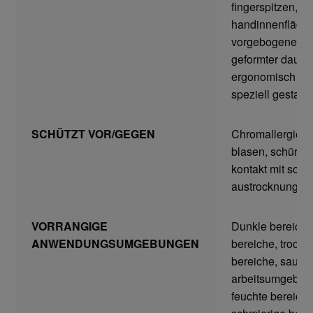
fingerspitzen, wa
Home
handinnenfläche
vorgebogene fing
Imagefilm
geformter daum
ergonomisch gefo
Impressum
speziell gestalte
Kassen
SCHÜTZT VOR/GEGEN
Chromallergien, 
blasen, schürfw
Kontakt
kontakt mit schm
austrocknung, ri
Mein konto
VORRANGIGE
Dunkle bereiche
Technische Artikel
ANWENDUNGSUMGEBUNGEN
bereiche, trocke
bereiche, saube
Anschlagpuffer
arbeitsumgebun
feuchte bereiche
Antriebstechnik