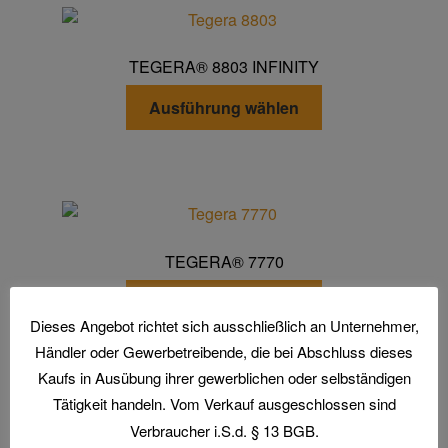
TEGERA® 8803 INFINITY
Dieses
Ausführung wählen
Produkt
weist
mehrere
Varianten
auf.
Die
TEGERA® 7770
Optionen
Dieses
können
Ausführung wählen
Produkt
auf
Dieses Angebot richtet sich ausschließlich an Unternehmer,
weist
der
Händler oder Gewerbetreibende, die bei Abschluss dieses
mehrere
Produktseite
Kaufs in Ausübung ihrer gewerblichen oder selbständigen
Varianten
gewählt
Tätigkeit handeln. Vom Verkauf ausgeschlossen sind
auf.
werden
Verbraucher i.S.d. § 13 BGB.
Die