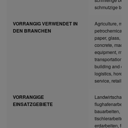
schmierige bere
schmutzige bere
Gefahrstoffarbeitsplätze
VORRANGIG VERWENDET IN
Agriculture, mini
Hebetechnik
DEN BRANCHEN
petrochemical, 
paper, glass, bri
concrete, machi
Hebebänder
equipment, mro,
transportation, uti
Rundschlingen
building and con
logistics, horeca,
Verzurrsysteme
service, retail
Schläuche und Armaturen
VORRANGIGE
Landwirtschaftsa
EINSATZGEBIETE
flughafenarbeite
Schmierstoffe
bauarbeiten,
tischlerarbeiten,
Sicherheitsschränke
erdarbeiten, fors