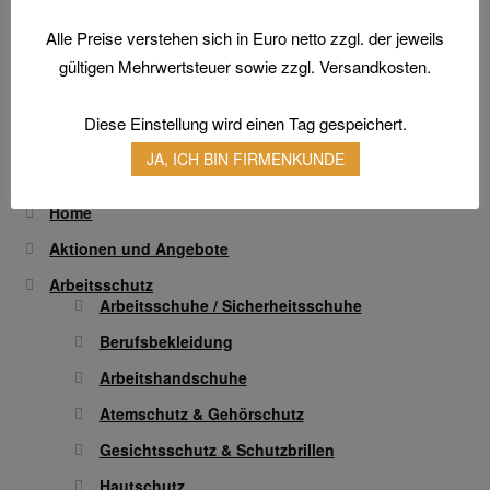
TEGERA® 8805 INFINITY
Optionen
Alle Preise verstehen sich in Euro netto zzgl. der jeweils
Dieses
können
Ausführung wählen
gültigen Mehrwertsteuer sowie zzgl. Versandkosten.
Produkt
auf
weist
der
mehrere
Diese Einstellung wird einen Tag gespeichert.
Produktseite
Varianten
gewählt
JA, ICH BIN FIRMENKUNDE
auf.
werden
Die
Home
Optionen
Aktionen und Angebote
können
Arbeitsschutz
auf
Arbeitsschuhe / Sicherheitsschuhe
der
Produktseite
Berufsbekleidung
gewählt
Arbeitshandschuhe
werden
Atemschutz & Gehörschutz
Gesichtsschutz & Schutzbrillen
Hautschutz