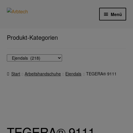
Zur
Zum
Menü
Navigation
Inhalt
springen
springen
Start
Produkt-Kategorien
AGB
Aktionen und Angebote
Start
Arbeitshandschuhe
Ejendals
TEGERA® 9111
Anfahrt
Arbeitsschutz
Arbeitshandschuhe
Ejendals
TEGERA® 9111