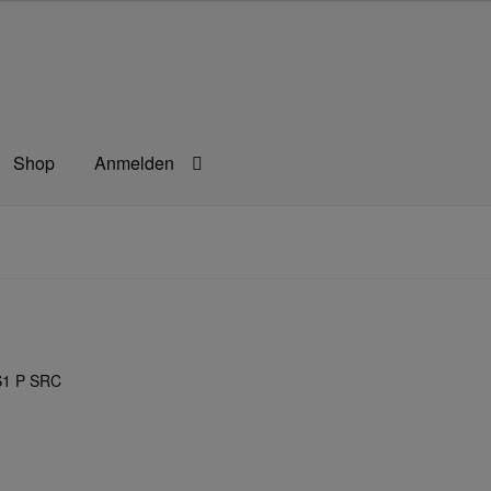
Shop
Anmelden
rbeitsschutz
Berufsbekleidung
Bestellformular
agefilm
Impressum
Kassen
Kontakt
Mein konto
Technische Arti
1 P SRC