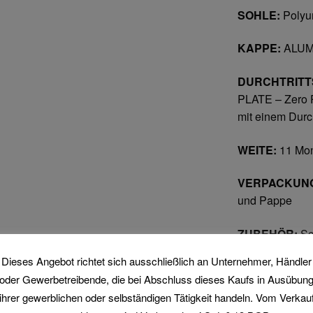
SOHLE:
Polyu
KAPPE:
ALUMI
DURCHTRITT
PLATE – Zero P
mit einem Dur
WEITE:
11 Mon
VERPACKUN
und Pappe
ZUBEHÖR:
Sc
aus hundertpro
Dieses Angebot richtet sich ausschließlich an Unternehmer, Händler
oder Gewerbetreibende, die bei Abschluss dieses Kaufs in Ausübun
Größen
ihrer gewerblichen oder selbständigen Tätigkeit handeln. Vom Verkau