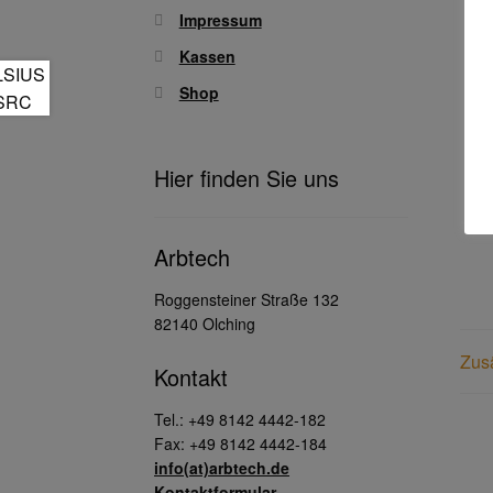
Impressum
Kassen
Shop
Hier finden Sie uns
Arbtech
Roggensteiner Straße 132
82140 Olching
Zusä
Kontakt
Tel.: +49 8142 4442-182
Fax: +49 8142 4442-184
info(at)arbtech.de
Kontaktformular