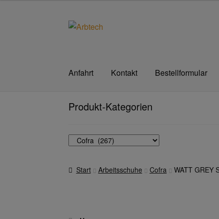
Zur
Zum
Navigation
Inhalt
springen
springen
Anfahrt
Kontakt
Bestellformular
Start
AGB
Aktionen und Angebote
Anfahrt
A
Produkt-Kategorien
Datenschutzerklärung
Hautschutz
Home
Im
Transferdruck & Stick
über uns
Warenkorb
Start
Arbeitsschuhe
Cofra
WATT GREY S