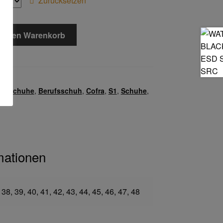
Zurücksetzen
In den Warenkorb
. v.
itsschuhe
,
Berufsschuh
,
Cofra
,
S1
,
Schuhe
,
h
mationen
 38, 39, 40, 41, 42, 43, 44, 45, 46, 47, 48