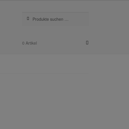
Suchen
Suchen
nach:
0 Artikel
kel