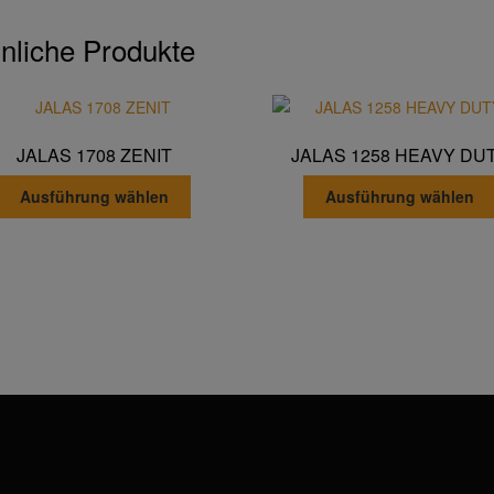
nliche Produkte
JALAS 1708 ZENIT
JALAS 1258 HEAVY DU
Dieses
Ausführung wählen
Ausführung wählen
Produkt
weist
mehrere
Varianten
auf.
Die
Optionen
können
auf
der
Produktseite
gewählt