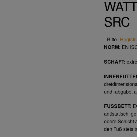
WATT
SRC
Bitte
Registr
NORM:
EN ISO
SCHAFT:
extre
INNENFUTTE
dreidimensiona
und -abgabe, a
FUSSBETT:
EC
antistatisch, g
obere Schicht 
den Fuß stets 