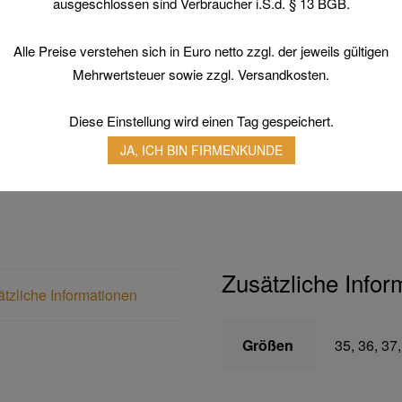
ausgeschlossen sind Verbraucher i.S.d. § 13 BGB.
Alle Preise verstehen sich in Euro netto zzgl. der jeweils gültigen
WATT
Mehrwertsteuer sowie zzgl. Versandkosten.
GREY
S1
P
Diese Einstellung wird einen Tag gespeichert.
SRC
Artikelnummer:
n
JA, ICH BIN FIRMENKUNDE
Kategorien:
Arbe
Menge
Sicherheitschu
Zusätzliche Infor
tzliche Informationen
Größen
35, 36, 37,