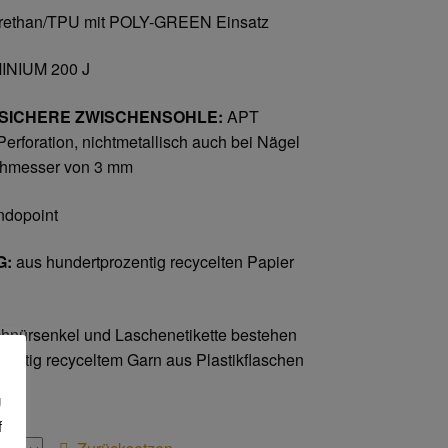
rethan/TPU mit POLY-GREEN Einsatz
NIUM 200 J
SICHERE ZWISCHENSOHLE:
APT
erforation, nichtmetallisch auch bei Nägel
chmesser von 3 mm
dopoint
G:
aus hundertprozentig recycelten Papier
hnürsenkel und Laschenetikette bestehen
zentig recyceltem Garn aus Plastikflaschen
g
f