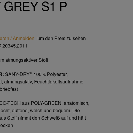
 GREY S1 P
ieren / Anmelden
um den Preis zu sehen
 20345:2011
m atmungsaktiver Stoff
®
R:
SANY-DRY
100% Polyester,
l, atmungsaktiv, Feuchtigkeitsaufnahme
briebfest
O-TECH aus POLY-GREEN, anatomisch,
elocht, duftend, weich und bequem. Die
aus Stoff nimmt den Schweiß auf und hält
trocken