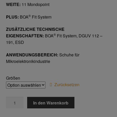
WEITE:
11 Mondopoint
Home
®
PLUS:
BOA
Fit System
Imagefilm
ZUSÄTZLICHE TECHNISCHE
Impressum
®
EIGENSCHAFTEN:
BOA
Fit System, DGUV 112 –
191, ESD
Kassen
ANWENDUNGSBEREICH:
Schuhe für
Mikroelektronikindustrie
Kontakt
Mein konto
Größen
Zurücksetzen
Technische Artikel
YARD
In den Warenkorb
Anschlagpuffer
S3
ESD
Antriebstechnik