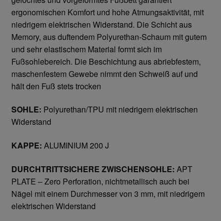
ergonomischen Komfort und hohe Atmungsaktivität, mit
Gesichtsschutz & Schutzbrillen
niedrigem elektrischen Widerstand. Die Schicht aus
Memory, aus duftendem Polyurethan-Schaum mit gutem
und sehr elastischem Material formt sich im
Berufsbekleidung
Fußsohlebereich. Die Beschichtung aus abriebfestem,
maschenfestem Gewebe nimmt den Schweiß auf und
Cofra
hält den Fuß stets trocken
James & Nicholson
SOHLE:
Polyurethan/TPU mit niedrigem elektrischen
Widerstand
Planam
KAPPE:
ALUMINIUM 200 J
Bestellformular
DURCHTRITTSICHERE ZWISCHENSOHLE:
APT
Datenschutzerklärung
PLATE – Zero Perforation, nichtmetallisch auch bei
Nägel mit einem Durchmesser von 3 mm, mit niedrigem
elektrischen Widerstand
Hautschutz