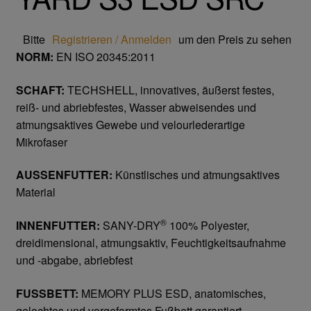
Trikot- Jersey- Strick- & Lederhandschuhe
Bitte
Registrieren / Anmelden
um den Preis zu sehen
Arbeitsschuhe/Sicherheitsschuhe
NORM:
EN ISO 20345:2011
Abeba Berufsschuhe
SCHAFT:
TECHSHELL, innovatives, äußerst festes,
reiß- und abriebfestes, Wasser abweisendes und
Abeba ESD Schuhe
atmungsaktives Gewebe und velourlederartige
Mikrofaser
Baak Sicherheitsschue
AUSSENFUTTER:
Künstlisches und atmungsaktives
Material
Cofra Sicherheitsschuhe
®
INNENFUTTER:
SANY-DRY
100% Polyester,
Jalas Sicherheitschuhe
dreidimensional, atmungsaktiv, Feuchtigkeitsaufnahme
und -abgabe, abriebfest
Atemschutz & Gehörschutz
FUSSBETT:
MEMORY PLUS ESD, anatomisches,
Moldex
gelochtes und vorgeformtes Fußbett garantiert