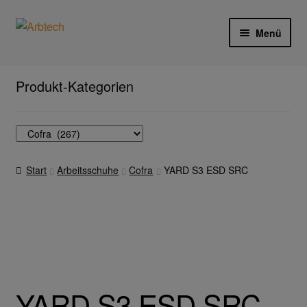
Zur
Zum
Menü
Navigation
Inhalt
springen
springen
Start
Produkt-Kategorien
AGB
Aktionen und Angebote
Start
Arbeitsschuhe
Cofra
YARD S3 ESD SRC
Anfahrt
Arbeitsschutz
Arbeitshandschuhe
Ejendals
YARD S3 ESD SRC