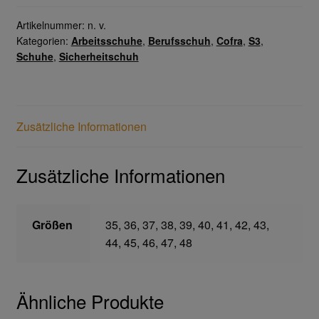
SRC
Menge
Artikelnummer:
n. v.
Gefahrstoffarbeitsplätze
Kategorien:
Arbeitsschuhe
,
Berufsschuh
,
Cofra
,
S3
,
Schuhe
,
Sicherheitschuh
Hebetechnik
Hebebänder
Zusätzliche Informationen
Rundschlingen
Zusätzliche Informationen
Verzurrsysteme
Größen
35, 36, 37, 38, 39, 40, 41, 42, 43,
Schläuche und Armaturen
44, 45, 46, 47, 48
Schmierstoffe
Ähnliche Produkte
Sicherheitsschränke