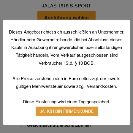
Die
JALAS 1618 S-SPORT
Optionen
Dieses
können
Ausführung wählen
Produkt
auf
weist
der
Dieses Angebot richtet sich ausschließlich an Unternehmer,
mehrere
Produktseite
Händler oder Gewerbetreibende, die bei Abschluss dieses
Varianten
gewählt
Kaufs in Ausübung ihrer gewerblichen oder selbständigen
auf.
werden
Tätigkeit handeln. Vom Verkauf ausgeschlossen sind
Die
Home
Verbraucher i.S.d. § 13 BGB.
Optionen
Aktionen und Angebote
können
Alle Preise verstehen sich in Euro netto zzgl. der jeweils
Arbeitsschutz
auf
Arbeitsschuhe / Sicherheitsschuhe
gültigen Mehrwertsteuer sowie zzgl. Versandkosten.
der
Produktseite
Berufsbekleidung
Diese Einstellung wird einen Tag gespeichert.
gewählt
Arbeitshandschuhe
werden
JA, ICH BIN FIRMENKUNDE
Atemschutz & Gehörschutz
Gesichtsschutz & Schutzbrillen