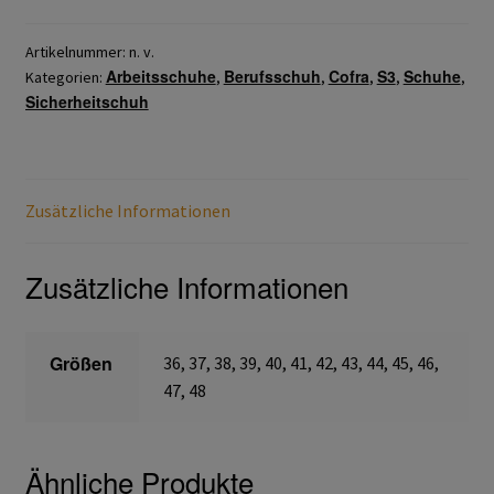
CI
SRC
Artikelnummer:
n. v.
Gefahrstoffarbeitsplätze
Arbeitsschuhe
Berufsschuh
Cofra
S3
Schuhe
Menge
Kategorien:
,
,
,
,
,
Sicherheitschuh
Hebetechnik
Hebebänder
Zusätzliche Informationen
Rundschlingen
Zusätzliche Informationen
Verzurrsysteme
Schläuche und Armaturen
Größen
36, 37, 38, 39, 40, 41, 42, 43, 44, 45, 46,
47, 48
Schmierstoffe
Sicherheitsschränke
Ähnliche Produkte