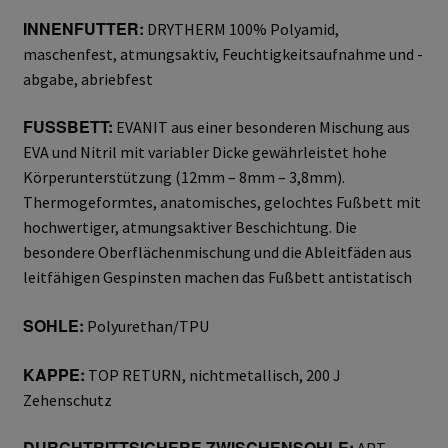
INNENFUTTER:
DRYTHERM 100% Polyamid,
Gesichtsschutz & Schutzbrillen
maschenfest, atmungsaktiv, Feuchtigkeitsaufnahme und -
abgabe, abriebfest
Berufsbekleidung
FUSSBETT:
EVANIT aus einer besonderen Mischung aus
EVA und Nitril mit variabler Dicke gewährleistet hohe
Cofra
Körperunterstützung (12mm – 8mm – 3,8mm).
Thermogeformtes, anatomisches, gelochtes Fußbett mit
James & Nicholson
hochwertiger, atmungsaktiver Beschichtung. Die
besondere Oberflächenmischung und die Ableitfäden aus
Planam
leitfähigen Gespinsten machen das Fußbett antistatisch
Bestellformular
SOHLE:
Polyurethan/TPU
Datenschutzerklärung
KAPPE:
TOP RETURN, nichtmetallisch, 200 J
Zehenschutz
Hautschutz
DURCHTRITTSICHERE ZWISCHENSOHLE: