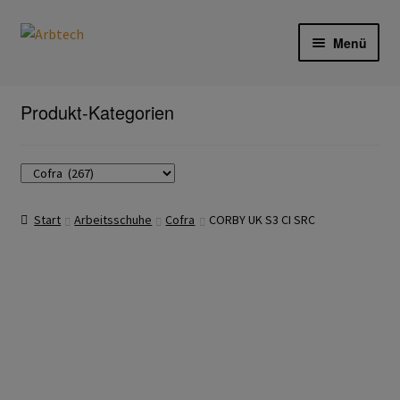
Zur
Zum
Menü
Navigation
Inhalt
springen
springen
Start
Produkt-Kategorien
AGB
Aktionen und Angebote
Start
Arbeitsschuhe
Cofra
CORBY UK S3 CI SRC
Anfahrt
Arbeitsschutz
Arbeitshandschuhe
Ejendals