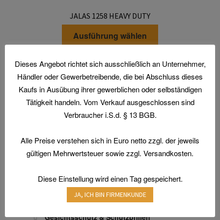
Die
JALAS 1258 HEAVY DUTY
Optionen
Dieses
können
Ausführung wählen
Produkt
auf
weist
der
Dieses Angebot richtet sich ausschließlich an Unternehmer,
mehrere
Produktseite
Händler oder Gewerbetreibende, die bei Abschluss dieses
Varianten
gewählt
Kaufs in Ausübung ihrer gewerblichen oder selbständigen
auf.
werden
Tätigkeit handeln. Vom Verkauf ausgeschlossen sind
Die
Home
Verbraucher i.S.d. § 13 BGB.
Optionen
Aktionen und Angebote
können
Alle Preise verstehen sich in Euro netto zzgl. der jeweils
Arbeitsschutz
auf
Arbeitsschuhe / Sicherheitsschuhe
gültigen Mehrwertsteuer sowie zzgl. Versandkosten.
der
Produktseite
Berufsbekleidung
gewählt
Diese Einstellung wird einen Tag gespeichert.
Arbeitshandschuhe
werden
JA, ICH BIN FIRMENKUNDE
Atemschutz & Gehörschutz
Gesichtsschutz & Schutzbrillen