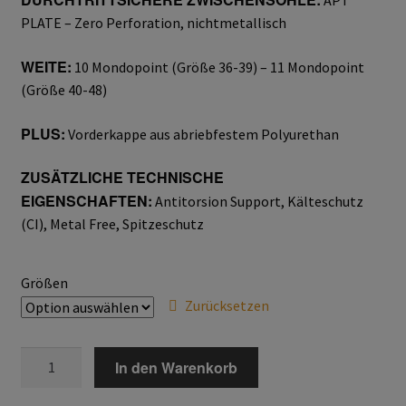
APT
Home
PLATE – Zero Perforation, nichtmetallisch
WEITE:
10 Mondopoint (Größe 36-39) – 11 Mondopoint
Imagefilm
(Größe 40-48)
Impressum
PLUS:
Vorderkappe aus abriebfestem Polyurethan
Kassen
ZUSÄTZLICHE TECHNISCHE
EIGENSCHAFTEN:
Antitorsion Support, Kälteschutz
Kontakt
(CI), Metal Free, Spitzeschutz
Mein konto
Größen
Zurücksetzen
Technische Artikel
CORBY
Anschlagpuffer
In den Warenkorb
UK
S3
Antriebstechnik