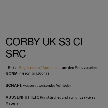
Trikot- Jersey- Strick- & Lederhandschuhe
Arbeitsschuhe/Sicherheitsschuhe
Abeba Berufsschuhe
CORBY UK S3 CI
Abeba ESD Schuhe
SRC
Baak Sicherheitsschue
Bitte
Registrieren / Anmelden
um den Preis zu sehen
Cofra Sicherheitsschuhe
NORM:
EN ISO 20345:2011
Jalas Sicherheitschuhe
SCHAFT:
wasserabweisendes Vollleder
Atemschutz & Gehörschutz
AUSSENFUTTER:
Künstlisches und atmungsaktives
Material
Moldex