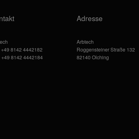
Produktseite
gewählt
ntakt
Adresse
werden
tech
Arbtech
: +49 8142 4442182
Roggensteiner Straße 132
: +49 8142 4442184
82140 Olching