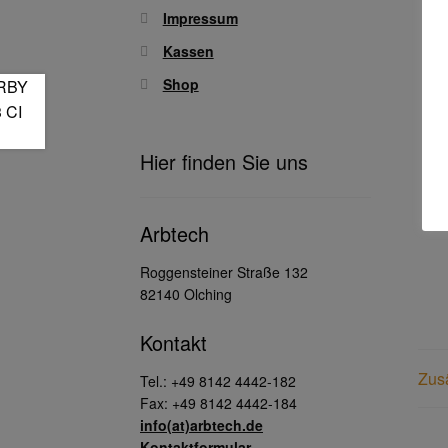
Impressum
Kassen
Shop
Hier finden Sie uns
Arbtech
Roggensteiner Straße 132
82140 Olching
Kontakt
Zusä
Tel.: +49 8142 4442-182
Fax: +49 8142 4442-184
info(at)arbtech.de
Kontaktformular