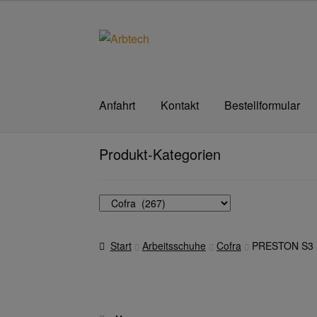
Zur
Zum
Navigation
Inhalt
springen
springen
Anfahrt
Kontakt
Bestellformular
Start
AGB
Aktionen und Angebote
Anfahrt
A
Produkt-Kategorien
Datenschutzerklärung
Hautschutz
Home
Im
Transferdruck & Stick
über uns
Warenkorb
Start
Arbeitsschuhe
Cofra
PRESTON S3