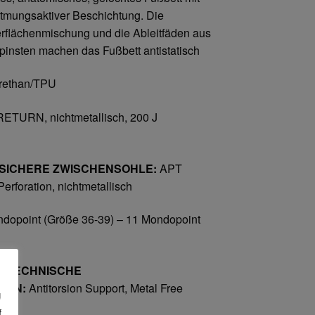
atmungsaktiver Beschichtung. Die
flächenmischung und die Ableitfäden aus
spinsten machen das Fußbett antistatisch
rethan/TPU
ETURN, nichtmetallisch, 200 J
SICHERE ZWISCHENSOHLE:
APT
rforation, nichtmetallisch
dopoint (Größe 36-39) – 11 Mondopoint
E TECHNISCHE
TEN:
Antitorsion Support, Metal Free
g
f