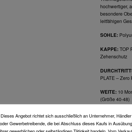
hochwertiger, 
besondere Ober
leitfähigen Ge
SOHLE:
Polyu
KAPPE:
TOP R
Zehenschutz
DURCHTRITT
PLATE – Zero Pe
WEITE:
10 Mon
(Größe 40-48)
ZUSÄTZLICH
Dieses Angebot richtet sich ausschließlich an Unternehmer, Händler
EIGENSCHAF
oder Gewerbetreibende, die bei Abschluss dieses Kaufs in Ausübun
ihrer gewerblichen oder selbständigen Tätigkeit handeln. Vom Verkau