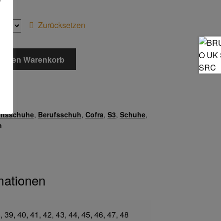
Zurücksetzen
In den Warenkorb
. v.
itsschuhe
,
Berufsschuh
,
Cofra
,
S3
,
Schuhe
,
h
mationen
, 39, 40, 41, 42, 43, 44, 45, 46, 47, 48