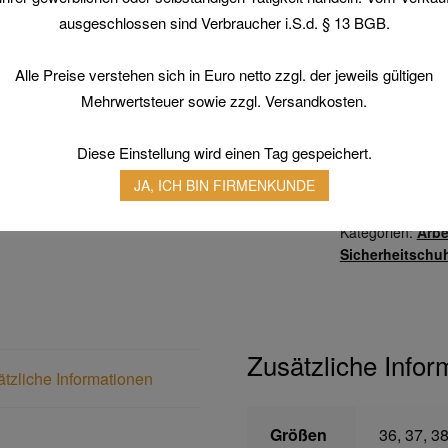
ausgeschlossen sind Verbraucher i.S.d. § 13 BGB.
Größen
Alle Preise verstehen sich in Euro netto zzgl. der jeweils gültigen
Mehrwertsteuer sowie zzgl. Versandkosten.
PRESTON
S3
Diese Einstellung wird einen Tag gespeichert.
SRC
Menge
JA, ICH BIN FIRMENKUNDE
Artikelnummer:
n
Kategorien:
Arbe
Sicherheitschu
Zusätzliche Infor
tzliche Informationen
Größen
36, 37, 38