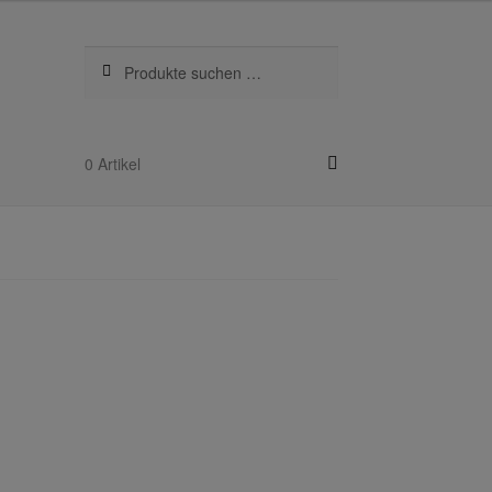
Suchen
Suchen
nach:
0 Artikel
kel