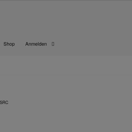
Shop
Anmelden
rbeitsschutz
Berufsbekleidung
Bestellformular
agefilm
Impressum
Kassen
Kontakt
Mein konto
Technische Arti
 SRC