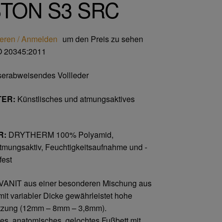
TON S3 SRC
ieren / Anmelden
um den Preis zu sehen
 20345:2011
erabweisendes Vollleder
ER:
Künstlisches und atmungsaktives
R:
DRYTHERM 100% Polyamid,
tmungsaktiv, Feuchtigkeitsaufnahme und -
fest
ANIT aus einer besonderen Mischung aus
mit variabler Dicke gewährleistet hohe
ützung (12mm – 8mm – 3,8mm).
s, anatomisches, gelochtes Fußbett mit