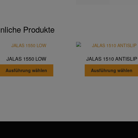
nliche Produkte
JALAS 1550 LOW
JALAS 1510 ANTISLIP
Dieses
Ausführung wählen
Ausführung wählen
Produkt
weist
mehrere
Varianten
auf.
Die
Optionen
können
auf
der