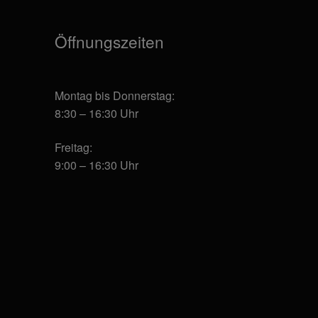
Produktseite
Produktseite
gewählt
gewählt
Öffnungszeiten
werden
werden
Montag bis Donnerstag:
8:30 – 16:30 Uhr
Freitag:
9:00 – 16:30 Uhr