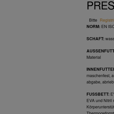
PRES
Bitte
Registr
NORM:
EN ISO
SCHAFT:
wass
AUSSENFUTT
Material
INNENFUTTE
maschenfest, a
abgabe, abrieb
FUSSBETT:
EV
EVA und Nitril 
Körperunterst
Thermogeformte