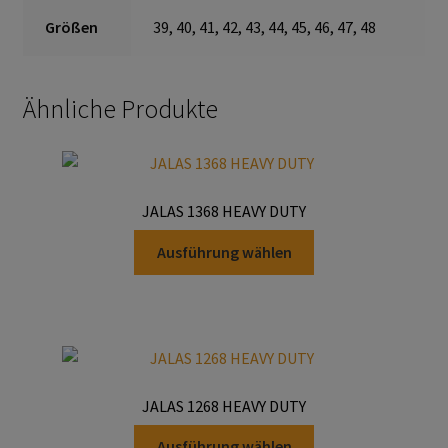
Größen
39, 40, 41, 42, 43, 44, 45, 46, 47, 48
Schmierstoffe
Sicherheitsschränke
Ähnliche Produkte
Transferdruck & Stick
über uns
JALAS 1368 HEAVY DUTY
Dieses
Warenkorb
Ausführung wählen
Produkt
weist
mehrere
Varianten
auf.
Die
JALAS 1268 HEAVY DUTY
Optionen
Dieses
können
Ausführung wählen