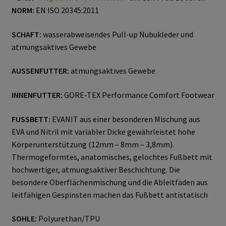
NORM:
EN ISO 20345:2011
Atemschutz & Gehörschutz
SCHAFT:
wasserabweisendes Pull-up Nubukleder und
atmungsaktives Gewebe
Moldex
AUSSENFUTTER:
atmungsaktives Gewebe
Gesichtsschutz & Schutzbrillen
INNENFUTTER:
GORE-TEX Performance Comfort Footwear
Berufsbekleidung
FUSSBETT:
EVANIT aus einer besonderen Mischung aus
EVA und Nitril mit variabler Dicke gewährleistet hohe
Cofra
Körperunterstützung (12mm – 8mm – 3,8mm).
Thermogeformtes, anatomisches, gelochtes Fußbett mit
James & Nicholson
hochwertiger, atmungsaktiver Beschichtung. Die
besondere Oberflächenmischung und die Ableitfäden aus
Planam
leitfähigen Gespinsten machen das Fußbett antistatisch
Bestellformular
SOHLE:
Polyurethan/TPU