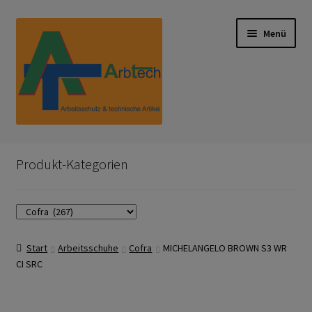
Zur
Zum
Menü
Navigation
Inhalt
springen
springen
Start
Produkt-Kategorien
AGB
Aktionen und Angebote
Start
Arbeitsschuhe
Cofra
MICHELANGELO BROWN S3 WR
Anfahrt
CI SRC
Arbeitsschutz