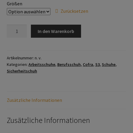
Technische Artikel
Größen
Zurücksetzen
Anschlagpuffer
MICHELANGELO
In den Warenkorb
Antriebstechnik
BROWN
S3
Gefahrstoffarbeitsplätze
WR
CI
Artikelnummer:
n. v.
Hebetechnik
Kategorien:
Arbeitsschuhe
,
Berufsschuh
,
Cofra
,
S3
,
Schuhe
,
SRC
Sicherheitschuh
Menge
Hebebänder
Rundschlingen
Zusätzliche Informationen
Verzurrsysteme
Zusätzliche Informationen
Schläuche und Armaturen