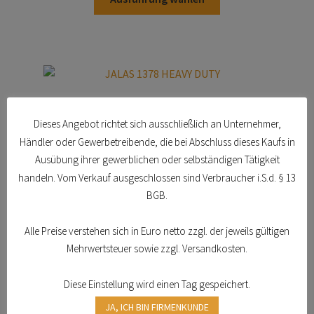
Produkt
auf
weist
der
mehrere
Produktseite
Varianten
gewählt
auf.
werden
Die
JALAS 1378 HEAVY DUTY
Optionen
Dieses Angebot richtet sich ausschließlich an Unternehmer,
Dieses
können
Ausführung wählen
Händler oder Gewerbetreibende, die bei Abschluss dieses Kaufs in
Produkt
auf
Ausübung ihrer gewerblichen oder selbständigen Tätigkeit
weist
der
handeln. Vom Verkauf ausgeschlossen sind Verbraucher i.S.d. § 13
mehrere
Produktseite
BGB.
Varianten
gewählt
auf.
werden
Alle Preise verstehen sich in Euro netto zzgl. der jeweils gültigen
Die
Home
Mehrwertsteuer sowie zzgl. Versandkosten.
Optionen
Aktionen und Angebote
können
Arbeitsschutz
Diese Einstellung wird einen Tag gespeichert.
auf
Arbeitsschuhe / Sicherheitsschuhe
der
JA, ICH BIN FIRMENKUNDE