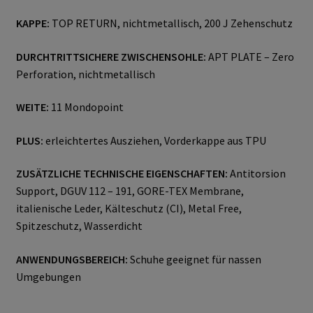
Datenschutzerklärung
KAPPE:
TOP RETURN, nichtmetallisch, 200 J Zehenschutz
Hautschutz
DURCHTRITTSICHERE ZWISCHENSOHLE:
APT PLATE – Zero
Perforation, nichtmetallisch
Home
WEITE:
11 Mondopoint
Imagefilm
PLUS:
erleichtertes Ausziehen, Vorderkappe aus TPU
Impressum
ZUSÄTZLICHE TECHNISCHE EIGENSCHAFTEN:
Antitorsion
Support, DGUV 112 – 191, GORE-TEX Membrane,
Kassen
italienische Leder, Kälteschutz (CI), Metal Free,
Spitzeschutz, Wasserdicht
Kontakt
ANWENDUNGSBEREICH:
Schuhe geeignet für nassen
Umgebungen
Mein konto