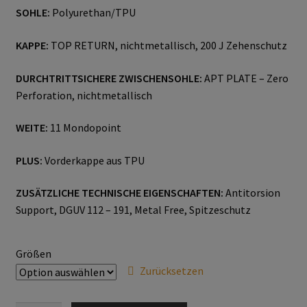
SOHLE:
Polyurethan/TPU
Gesichtsschutz & Schutzbrillen
KAPPE:
TOP RETURN, nichtmetallisch, 200 J Zehenschutz
Berufsbekleidung
DURCHTRITTSICHERE ZWISCHENSOHLE:
APT PLATE – Zero
Perforation, nichtmetallisch
Cofra
WEITE:
11 Mondopoint
James & Nicholson
PLUS:
Vorderkappe aus TPU
Planam
ZUSÄTZLICHE TECHNISCHE EIGENSCHAFTEN:
Antitorsion
Support, DGUV 112 – 191, Metal Free, Spitzeschutz
Bestellformular
Datenschutzerklärung
Größen
Zurücksetzen
Hautschutz