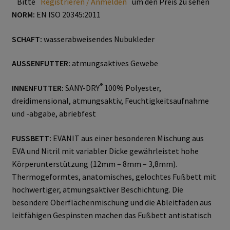
Bitte
Registrieren / Anmelden
um den Preis zu sehen
Trikot- Jersey- Strick- & Lederhandschuhe
NORM:
EN ISO 20345:2011
Arbeitsschuhe/Sicherheitsschuhe
SCHAFT:
wasserabweisendes Nubukleder
AUSSENFUTTER:
atmungsaktives Gewebe
Abeba Berufsschuhe
®
INNENFUTTER:
SANY-DRY
100% Polyester,
Abeba ESD Schuhe
dreidimensional, atmungsaktiv, Feuchtigkeitsaufnahme
und -abgabe, abriebfest
Baak Sicherheitsschue
FUSSBETT:
EVANIT aus einer besonderen Mischung aus
Cofra Sicherheitsschuhe
EVA und Nitril mit variabler Dicke gewährleistet hohe
Körperunterstützung (12mm – 8mm – 3,8mm).
Jalas Sicherheitschuhe
Thermogeformtes, anatomisches, gelochtes Fußbett mit
hochwertiger, atmungsaktiver Beschichtung. Die
Atemschutz & Gehörschutz
besondere Oberflächenmischung und die Ableitfäden aus
leitfähigen Gespinsten machen das Fußbett antistatisch
Moldex