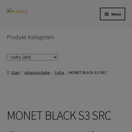
Zur
Zum
Menü
Navigation
Inhalt
springen
springen
Start
Produkt-Kategorien
AGB
Aktionen und Angebote
Start
Arbeitsschuhe
Cofra
MONET BLACK S3 SRC
Anfahrt
Arbeitsschutz
Arbeitshandschuhe
MONET BLACK S3 SRC
Ejendals