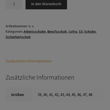
MONET
In den Warenkorb
Home
BLACK
S3
Imagefilm
SRC
Menge
Artikelnummer:
n. v.
Kategorien:
Arbeitsschuhe
,
Berufsschuh
,
Cofra
,
S3
,
Schuhe
,
Impressum
Sicherheitschuh
Kassen
Kontakt
Zusätzliche Informationen
Mein konto
Zusätzliche Informationen
Technische Artikel
Größen
39, 40, 41, 42, 43, 44, 45, 46, 47, 48
Anschlagpuffer
Antriebstechnik