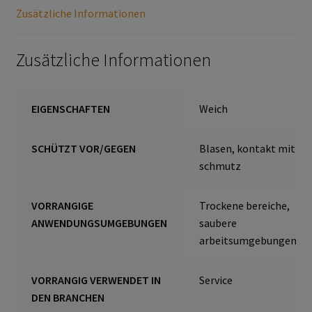
Zusätzliche Informationen
Gesichtsschutz & Schutzbrillen
Zusätzliche Informationen
Berufsbekleidung
Cofra
EIGENSCHAFTEN
Weich
James & Nicholson
SCHÜTZT VOR/GEGEN
Blasen, kontakt mit
schmutz
Planam
VORRANGIGE
Trockene bereiche,
Bestellformular
ANWENDUNGSUMGEBUNGEN
saubere
arbeitsumgebungen
Datenschutzerklärung
VORRANGIG VERWENDET IN
Service
Hautschutz
DEN BRANCHEN