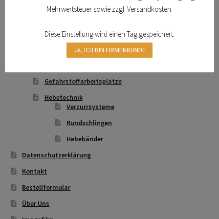
Antriebstechnik
Mehrwertsteuer sowie zzgl. Versandkosten.
Anschlagpuffer
Schmierstoffe
Diese Einstellung wird einen Tag gespeichert.
Schläuche und Armaturen
JA, ICH BIN FIRMENKUNDE
Sicherheitsschränke
Gefahrstoffarbeitsplätze
Hebetechnik
Verzurrsysteme
Rundschlingen
Hebebänder
Datenschutzerklärung
Kontakt
Bestellformular
Über Uns