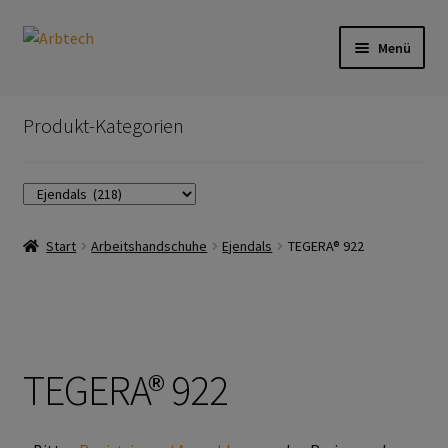
Zur
Zum
Menü
Navigation
Inhalt
springen
springen
Start
Produkt-Kategorien
AGB
Aktionen und Angebote
Start
Arbeitshandschuhe
Ejendals
TEGERA® 922
Anfahrt
Arbeitsschutz
Arbeitshandschuhe
TEGERA® 922
Ejendals