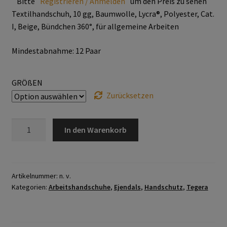
Bitte
Registrieren / Anmelden
um den Preis zu sehen
Trikot- Jersey- Strick- & Lederhandschuhe
Textilhandschuh, 10 gg, Baumwolle, Lycra®, Polyester, Cat.
I, Beige, Bündchen 360°, für allgemeine Arbeiten
Arbeitsschuhe/Sicherheitsschuhe
Mindestabnahme: 12 Paar
Abeba Berufsschuhe
GRÖßEN
Abeba ESD Schuhe
Zurücksetzen
Baak Sicherheitsschue
TEGERA®
In den Warenkorb
922
Cofra Sicherheitsschuhe
Menge
Jalas Sicherheitschuhe
Artikelnummer:
n. v.
Kategorien:
Arbeitshandschuhe
,
Ejendals
,
Handschutz
,
Tegera
Atemschutz & Gehörschutz
Moldex