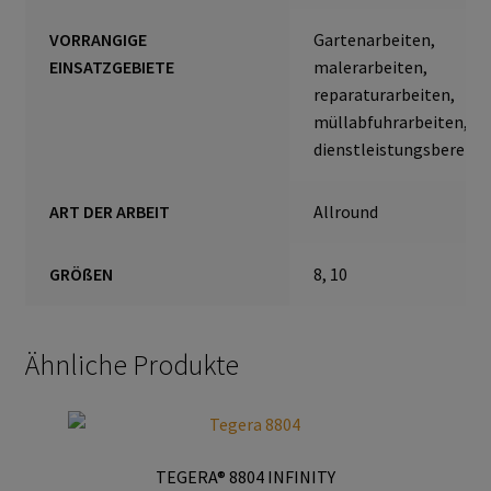
Home
VORRANGIGE
Gartenarbeiten,
EINSATZGEBIETE
malerarbeiten,
Imagefilm
reparaturarbeiten,
müllabfuhrarbeiten,
Impressum
dienstleistungsbereich
Kassen
ART DER ARBEIT
Allround
Kontakt
GRÖßEN
8, 10
Mein konto
Ähnliche Produkte
Technische Artikel
Anschlagpuffer
TEGERA® 8804 INFINITY
Antriebstechnik