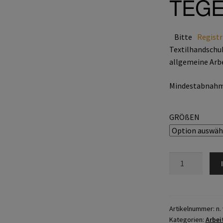
TEGE
Bitte
Registr
Textilhandschuh
allgemeine Arb
Mindestabnahme
GRÖßEN
TEGERA®
9250
Menge
Artikelnummer:
n. 
Kategorien:
Arbe