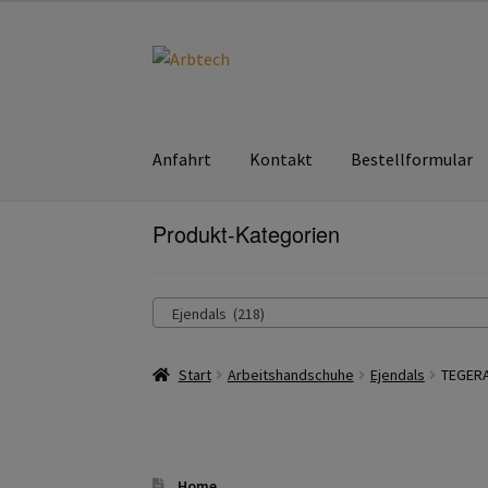
Zur
Zum
Navigation
Inhalt
springen
springen
Anfahrt
Kontakt
Bestellformular
Start
Produkt-Kategorien
AGB
Aktionen und Angebote
Anfahrt
Ar
Hautschutz
Home
Imagefilm
Impressum
Ka
Ejendals (218)
über uns
Warenkorb
Start
Arbeitshandschuhe
Ejendals
TEGERA
Home