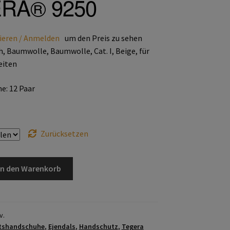
RA® 9250
ieren / Anmelden
um den Preis zu sehen
, Baumwolle, Baumwolle, Cat. I, Beige, für
eiten
: 12 Paar
Zurücksetzen
In den Warenkorb
v.
itshandschuhe
,
Ejendals
,
Handschutz
,
Tegera