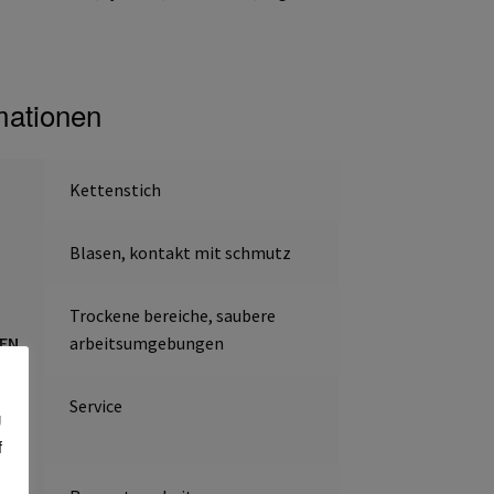
mationen
Kettenstich
Blasen, kontakt mit schmutz
Trockene bereiche, saubere
EN
arbeitsumgebungen
N
Service
g
f