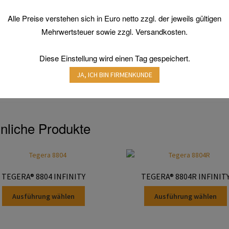
VORRANGIGE
EINSATZGEBIETE
Alle Preise verstehen sich in Euro netto zzgl. der jeweils gültigen
Mehrwertsteuer sowie zzgl. Versandkosten.
ART DER ARBEIT
Diese Einstellung wird einen Tag gespeichert.
GRÖßEN
JA, ICH BIN FIRMENKUNDE
nliche Produkte
TEGERA® 8804 INFINITY
TEGERA® 8804R INFINIT
Dieses
Ausführung wählen
Ausführung wählen
Produkt
weist
mehrere