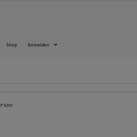
Shop
Anmelden
beitsschutz
Berufsbekleidung
Bestellformular
Datenschutzerklä
ssen
Kontakt
Mein konto
Technische Artikel
Transferdruck & Stick
® 9250