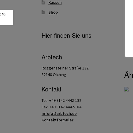
Kassen
Shop
Hier finden Sie uns
Arbtech
Roggensteiner Straße 132
Äh
82140 Olching
Kontakt
Tel.: +49 8142 4442-182
Fax: +49 8142 4442-184
info(at)arbtech.de
Kontaktformular